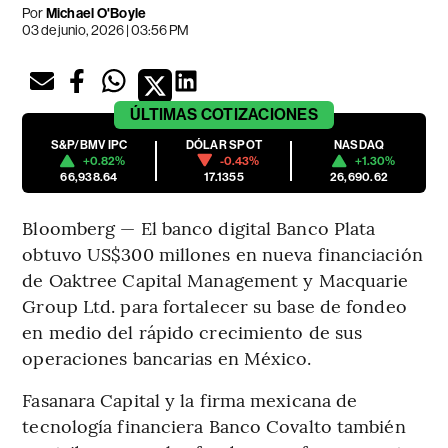
Por
Michael O'Boyle
03 de junio, 2026 | 03:56 PM
ÚLTIMAS
COTIZACIONES
S&P/BMV IPC
DÓLAR SPOT
NASDAQ
+0.82%
-0.43%
+1.30%
66,938.64
17.1355
26,690.62
Bloomberg — El banco digital Banco Plata
obtuvo US$300 millones en nueva financiación
de Oaktree Capital Management y Macquarie
Group Ltd. para fortalecer su base de fondeo
en medio del rápido crecimiento de sus
operaciones bancarias en México.
Fasanara Capital y la firma mexicana de
tecnología financiera Banco Covalto también