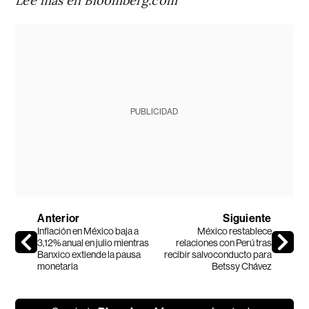
PUBLICIDAD
Anterior
Siguiente
Inflación en México baja a
México restablece
3,12% anual en julio mientras
relaciones con Perú tras
Banxico extiende la pausa
recibir salvoconducto para
monetaria
Betssy Chávez