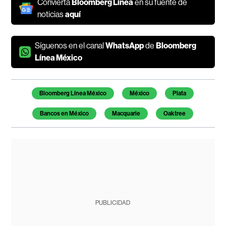
Convierta
Bloomberg Línea
en su fuente de
noticias
aquí
Síguenos en el canal
WhatsApp
de
Bloomberg
Línea México
Temas de este artículo
Bloomberg Línea México
México
Plata
Bancos en México
Macquarie
Oaktree
PUBLICIDAD