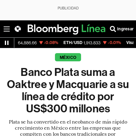
PUBLICIDAD
Ingresar
-0.08%
ETH/USD
-0.01%
Visa
64,886.66
1,913.833
362.50
MÉXICO
Banco Plata suma a
Oaktree y Macquarie a su
línea de crédito por
US$300 millones
Plata se ha convertido en el neobanco de más rápido
crecimiento en México entre las empresas que
compiten con los bancos tradicionales por