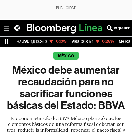
PUBLICIDAD
Ingresar
USD
-0.13%
Visa
-0.28%
MercadoLibre
1,913.353
368.54
1,92
MÉXICO
México debe aumentar
recaudación para no
sacrificar funciones
básicas del Estado: BBVA
El economista jefe de BBVA México planteó que los
elementos básicos de una reforma fiscal deberían ser
tres: reducir la informalidad, repensar el pacto fiscal y