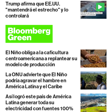
Trump afirma que EE.UU.
"mantendrá el estrecho" y lo
controlará
El Niño obliga a la caficultura
centroamericana a replantear su
modelo de producción
La ONU advierte que El Niño
podría agravar el hambre en
América Latina y el Caribe
Así logró este país de América
Latina generar toda su
electricidad con fuentes 100%