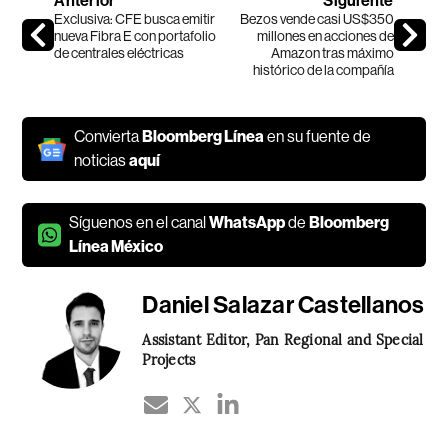
Anterior
Siguiente
Exclusiva: CFE busca emitir
Bezos vende casi US$350
nueva Fibra E con portafolio
millones en acciones de
de centrales eléctricas
Amazon tras máximo
histórico de la compañía
Convierta
Bloomberg Línea
en su fuente de
noticias
aquí
Síguenos en el canal
WhatsApp
de
Bloomberg
Línea México
Daniel Salazar Castellanos
Assistant Editor, Pan Regional and Special
Projects