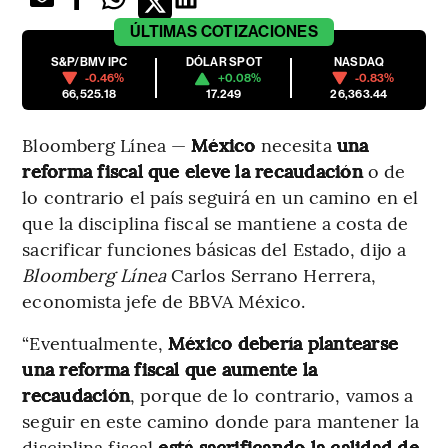
ÚLTIMAS
COTIZACIONES
S&P/BMV IPC
DÓLAR SPOT
NASDAQ
-0.46%
+0.08%
-0.83%
66,525.18
17.249
26,363.44
Bloomberg Línea —
México
necesita
una
reforma fiscal que eleve la recaudación
o de
lo contrario el país seguirá en un camino en el
que la disciplina fiscal se mantiene a costa de
sacrificar funciones básicas del Estado, dijo a
Bloomberg Línea
Carlos Serrano Herrera,
economista jefe
de BBVA México.
“Eventualmente,
México debería plantearse
una reforma fiscal que aumente la
recaudación
, porque de lo contrario, vamos a
seguir en este camino donde para mantener la
disciplina fiscal
está sacrificando la calidad de