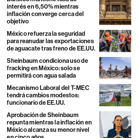
interés en 6,50% mientras
inflación converge cerca del
objetivo
México refuerza la seguridad
para reanudar las exportaciones
de aguacate tras freno de EE.UU.
Sheinbaum condiciona uso de
fracking en México: solo se
permitirá con agua salada
Mecanismo Laboral del T-MEC
tendrá cambios modestos:
funcionario de EE.UU.
Aprobación de Sheinbaum
repunta mientras la inflación en
México alcanza su menor nivel
en cinco años