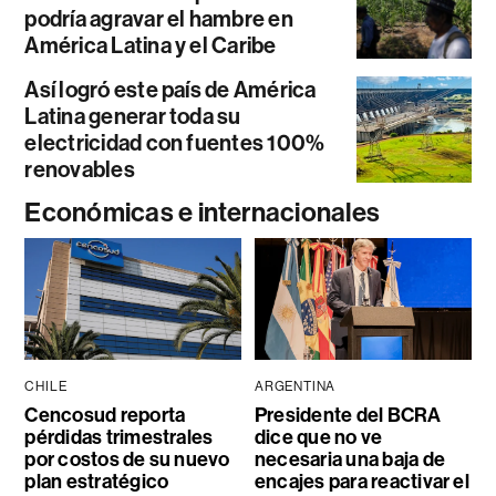
podría agravar el hambre en
América Latina y el Caribe
Así logró este país de América
Latina generar toda su
electricidad con fuentes 100%
renovables
Económicas e internacionales
CHILE
ARGENTINA
Cencosud reporta
Presidente del BCRA
pérdidas trimestrales
dice que no ve
por costos de su nuevo
necesaria una baja de
plan estratégico
encajes para reactivar el