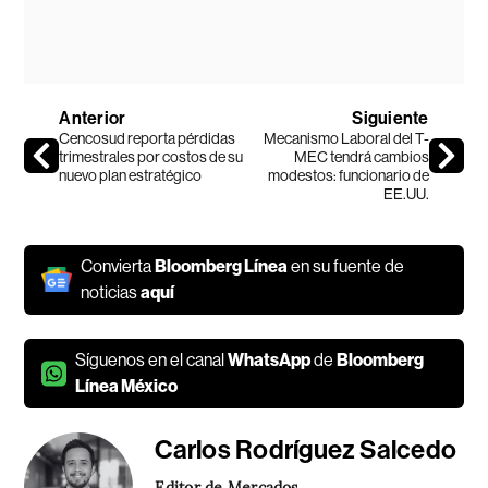
Anterior
Siguiente
Cencosud reporta pérdidas
Mecanismo Laboral del T-
trimestrales por costos de su
MEC tendrá cambios
nuevo plan estratégico
modestos: funcionario de
EE.UU.
Convierta
Bloomberg Línea
en su fuente de
noticias
aquí
Síguenos en el canal
WhatsApp
de
Bloomberg
Línea México
Carlos Rodríguez Salcedo
Editor de Mercados