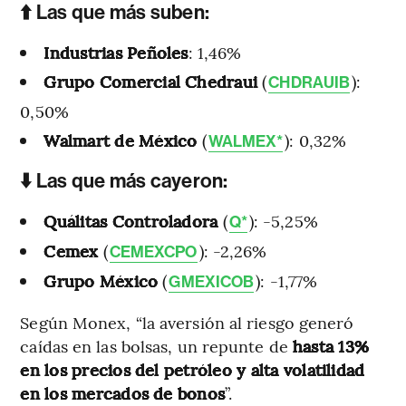
⬆️ Las que más suben:
Industrias Peñoles
: 1,46%
Grupo Comercial Chedraui
(
):
CHDRAUIB
0,50%
Walmart de México
(
): 0,32%
WALMEX*
⬇️ Las que más cayeron:
Quálitas Controladora
(
): -5,25%
Q*
Cemex
(
): -2,26%
CEMEXCPO
Grupo México
(
): -1,77%
GMEXICOB
Según Monex, “la aversión al riesgo generó
caídas en las bolsas, un repunte de
hasta 13%
en los precios del petróleo y alta volatilidad
en los mercados de bonos
”.