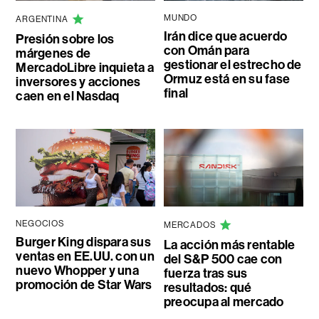
MUNDO
ARGENTINA
Irán dice que acuerdo
Presión sobre los
con Omán para
márgenes de
gestionar el estrecho de
MercadoLibre inquieta a
Ormuz está en su fase
inversores y acciones
final
caen en el Nasdaq
NEGOCIOS
MERCADOS
Burger King dispara sus
La acción más rentable
ventas en EE.UU. con un
del S&P 500 cae con
nuevo Whopper y una
fuerza tras sus
promoción de Star Wars
resultados: qué
preocupa al mercado