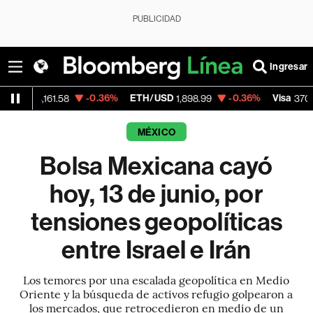
PUBLICIDAD
Ingresar
-0.36%
ETH/USD
-0.36%
Visa
+0.5
61.58
1,898.99
370.47
MÉXICO
Bolsa Mexicana cayó
hoy, 13 de junio, por
tensiones geopolíticas
entre Israel e Irán
Los temores por una escalada geopolítica en Medio
Oriente y la búsqueda de activos refugio golpearon a
los mercados, que retrocedieron en medio de un