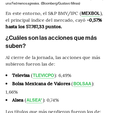
una Fed menos agresiva.
(Bloomberg/Gustavo Minas)
En este entorno, el S&P BMV/IPC (
),
MEXBOL
el principal índice del mercado, cayó
-0,57%
hasta los 57.767,33 puntos.
¿Cuáles son las acciones que más
suben?
Al cierre de la jornada, las acciones que más
subieron fueron las de:
Televisa
(
): 6,49%
TLEVICPO
Bolsa Mexicana de Valores
(
):
BOLSAA
1,66%
Alsea
(
): 0,74%
ALSEA*
Los títulos que más perdieron fueron los de: