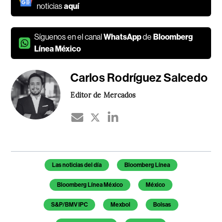
noticias
aquí
Síguenos en el canal
WhatsApp
de
Bloomberg
Línea México
Carlos Rodríguez Salcedo
Editor de Mercados
Temas de este artículo
Las noticias del día
Bloomberg Línea
Bloomberg Línea México
México
S&P/BMV IPC
Mexbol
Bolsas