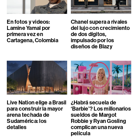
En fotos y videos:
Chanel supera a rivales
Lamine Yamal por
del lujo con crecimiento
primera vez en
de dos dígitos,
Cartagena, Colombia
impulsado por los
diseños de Blazy
Live Nation elige a Brasil
¿Habrá secuela de
para construir la mayor
‘Barbie’? Los millonarios
arena techada de
sueldos de Margot
Sudamérica: los
Robbie y Ryan Gosling
detalles
complican una nueva
película