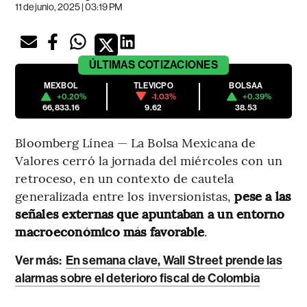
11 de junio, 2025 | 03:19 PM
ÚLTIMAS
COTIZACIONES
MEXBOL
TLEVICPO
BOLSAA
+0.20%
-1.03%
+0.39%
66,833.16
9.62
38.53
Bloomberg Línea — La Bolsa Mexicana de
Valores cerró la jornada del miércoles con un
retroceso, en un contexto de cautela
generalizada entre los inversionistas,
pese a las
señales externas que apuntaban a un entorno
macroeconómico más favorable
.
Ver más:
En semana clave, Wall Street prende las
alarmas sobre el deterioro fiscal de Colombia