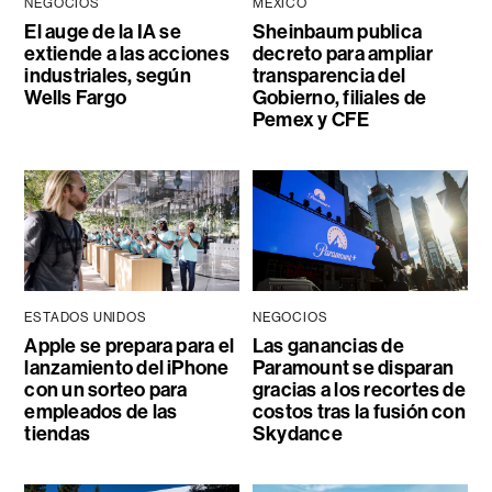
NEGOCIOS
MÉXICO
El auge de la IA se
Sheinbaum publica
extiende a las acciones
decreto para ampliar
industriales, según
transparencia del
Wells Fargo
Gobierno, filiales de
Pemex y CFE
ESTADOS UNIDOS
NEGOCIOS
Apple se prepara para el
Las ganancias de
lanzamiento del iPhone
Paramount se disparan
con un sorteo para
gracias a los recortes de
empleados de las
costos tras la fusión con
tiendas
Skydance