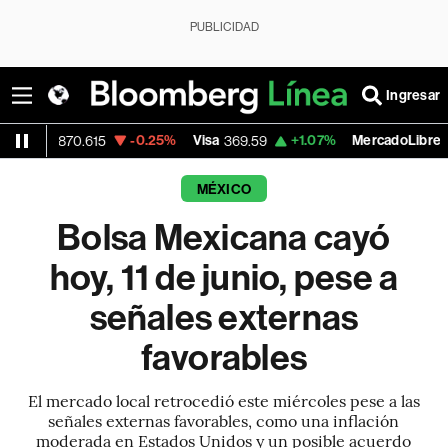
PUBLICIDAD
Ingresar
-0.25%
Visa
+1.07%
MercadoLibre
0.615
369.59
1,890.05
MÉXICO
Bolsa Mexicana cayó
hoy, 11 de junio, pese a
señales externas
favorables
El mercado local retrocedió este miércoles pese a las
señales externas favorables, como una inflación
moderada en Estados Unidos y un posible acuerdo