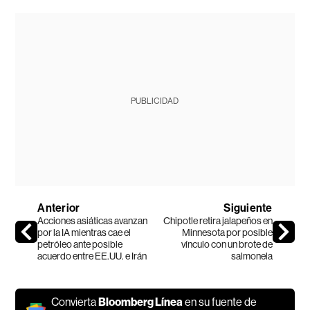
PUBLICIDAD
Anterior
Siguiente
Acciones asiáticas avanzan
Chipotle retira jalapeños en
por la IA mientras cae el
Minnesota por posible
petróleo ante posible
vínculo con un brote de
acuerdo entre EE.UU. e Irán
salmonela
Convierta
Bloomberg Línea
en su fuente de