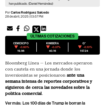
han publicado.
(Daniel Hernández)
Por
Carlos Rodríguez Salcedo
28 de abril, 2025 | 03:57 PM
ÚLTIMAS
COTIZACIONES
CEMEXCPO
KIMBERA
Q*
-0.60%
-0.37%
-0.10%
19.96
40.16
157.24
Bloomberg Línea — Los mercados operaron
con cautela en una jornada donde los
inversionistas se posicionaron
ante una
semana intensa de reportes corporativos y
siguieron de cerca las novedades sobre la
política comercial
.
Ver más:
Los 100 días de Trump le borran la