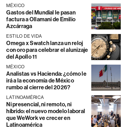
MÉXICO
Gastos del Mundial le pasan
factura a Ollamani de Emilio
Azcárraga
ESTILO DE VIDA
Omega x Swatch lanza un reloj
con oro para celebrar el alunizaje
del Apollo 11
MÉXICO
Analistas vs Hacienda: ¿cómo le
irá a la economía de México
rumbo al cierre del 2026?
LATINOAMÉRICA
Ni presencial, ni remoto, ni
híbrido: el nuevo modelo laboral
que WeWork ve crecer en
Latinoamérica