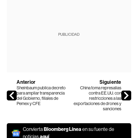
PUBLICIDAD
Anterior
Siguiente
Sheinbaum publica decreto
China toma represalias
para ampliar transparencia
contra EE.UU. con
del Gobierno, filiales de
restricciones a las
Pemex y CFE
exportaciones de drones y
sanciones
Convierta
Bloomberg Línea
en su fuente de
noticias
aquí