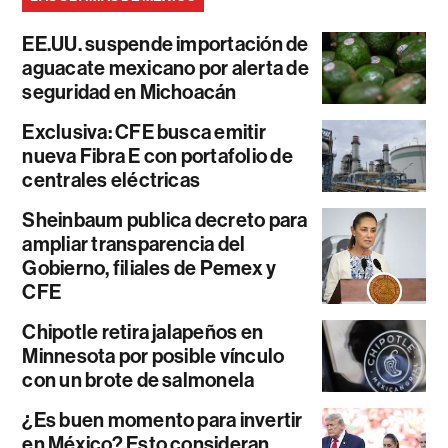
EE.UU. suspende importación de
aguacate mexicano por alerta de
seguridad en Michoacán
Exclusiva: CFE busca emitir
nueva Fibra E con portafolio de
centrales eléctricas
Sheinbaum publica decreto para
ampliar transparencia del
Gobierno, filiales de Pemex y
CFE
Chipotle retira jalapeños en
Minnesota por posible vínculo
con un brote de salmonela
¿Es buen momento para invertir
en México? Esto consideran