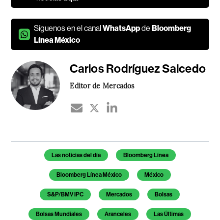
Síguenos en el canal
WhatsApp
de
Bloomberg
Línea México
Carlos Rodríguez Salcedo
Editor de Mercados
Temas de este artículo
Las noticias del día
Bloomberg Línea
Bloomberg Línea México
México
S&P/BMV IPC
Mercados
Bolsas
Bolsas Mundiales
Aranceles
Las Últimas