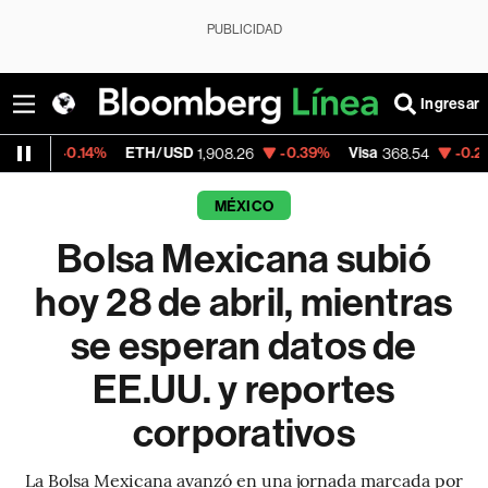
PUBLICIDAD
Ingresar
.14%
ETH/USD
-0.39%
Visa
-0.28%
Merca
1,908.26
368.54
MÉXICO
Bolsa Mexicana subió
hoy 28 de abril, mientras
se esperan datos de
EE.UU. y reportes
corporativos
La Bolsa Mexicana avanzó en una jornada marcada por