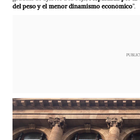
del peso y el menor dinamismo económico
”.
PUBLIC