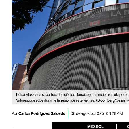
Bolsa Mexicana sube, tras decisión de Banxico y una mejora en el apetito 
Valores, que sube durante la sesión de este viernes.
(Bloomberg/Cesar R
Por
Carlos Rodríguez Salcedo
08 de agosto, 2025 | 08:28 AM
MEXBOL