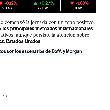
-0.12%
+0.27%
-1.03%
90.46
277.62
9.62
o comenzó la jornada con un tono positivo,
n los principales mercados internacionales
.
ativos, aunque persiste la atención sobre
 en Estados Unidos
.
tos son los escenarios de BofA y Morgan
IDAD