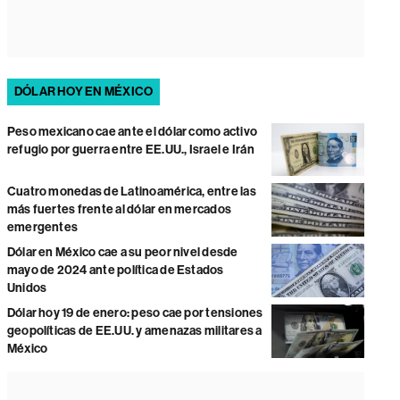
DÓLAR HOY EN MÉXICO
Peso mexicano cae ante el dólar como activo
refugio por guerra entre EE.UU., Israel e Irán
Cuatro monedas de Latinoamérica, entre las
más fuertes frente al dólar en mercados
emergentes
Dólar en México cae a su peor nivel desde
mayo de 2024 ante política de Estados
Unidos
Dólar hoy 19 de enero: peso cae por tensiones
geopolíticas de EE.UU. y amenazas militares a
México