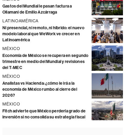
Gastos del Mundial le pasan factura a
Ollamani de Emilio Azcárraga
LATINOAMÉRICA
Ni presencial, ni remoto, ni híbrido: el nuevo
modelo laboral que WeWork ve crecer en
Latinoamérica
MÉXICO
Economía de México se recupera en segundo
trimestre en medio del Mundial y revisiones
del T-MEC
MÉXICO
Analistas vs Hacienda: ¿cómo le irá a la
economía de México rumbo al cierre del
2026?
MÉXICO
Fitch advierte que México perdería grado de
inversión si no consolida su estrategia fiscal