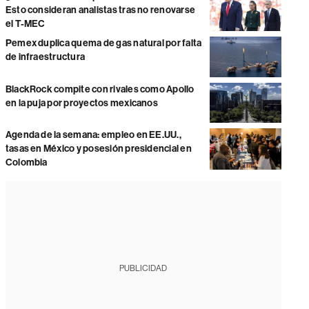
Esto consideran analistas tras no renovarse
el T-MEC
Pemex duplica quema de gas natural por falta
de infraestructura
BlackRock compite con rivales como Apollo
en la puja por proyectos mexicanos
Agenda de la semana: empleo en EE.UU.,
tasas en México y posesión presidencial en
Colombia
PUBLICIDAD