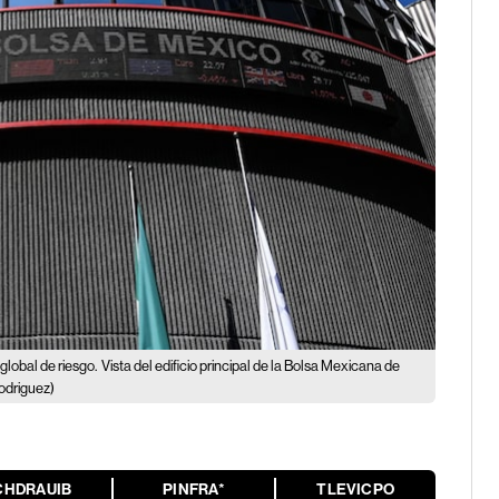
global de riesgo.
Vista del edificio principal de la Bolsa Mexicana de
odriguez)
CHDRAUIB
PINFRA*
TLEVICPO