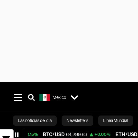
México
Las noticias del día
Newsletters
Línea Mundial
BTC/USD
64,299.63
ETH/USD
1,874.765
.15%
+0.00%
-
Bloomberg 