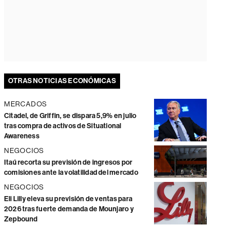
OTRAS NOTICIAS ECONÓMICAS
MERCADOS
Citadel, de Griffin, se dispara 5,9% en julio
tras compra de activos de Situational
Awareness
NEGOCIOS
Itaú recorta su previsión de ingresos por
comisiones ante la volatilidad del mercado
NEGOCIOS
Eli Lilly eleva su previsión de ventas para
2026 tras fuerte demanda de Mounjaro y
Zepbound