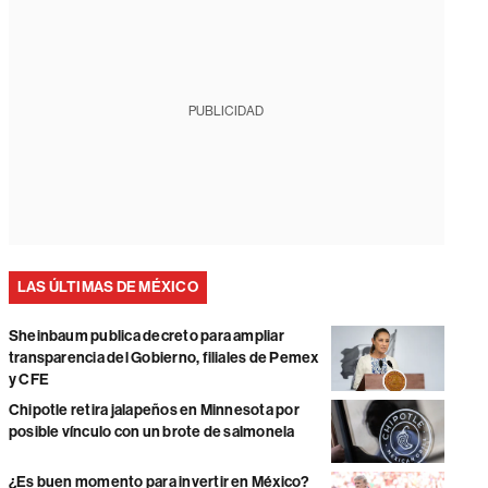
PUBLICIDAD
LAS ÚLTIMAS DE MÉXICO
Sheinbaum publica decreto para ampliar
transparencia del Gobierno, filiales de Pemex
y CFE
Chipotle retira jalapeños en Minnesota por
posible vínculo con un brote de salmonela
¿Es buen momento para invertir en México?