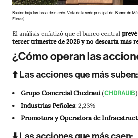
Baxico baja las tassa de interés.
Vista de la sede principal del Banco de Mé
Flores)
El análisis enfatizó que el banco central
prevé
tercer trimestre de 2026 y no descarta más re
¿Cómo operan las accion
⬆️ Las acciones que más suben
Grupo Comercial Chedraui
(
)
CHDRAUIB
Industrias Peñoles
: 2,23%
Promotora y Operadora de Infraestruc
⬇️ Las acciones que más caen: