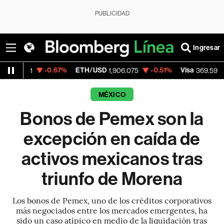
PUBLICIDAD
Ingresar
-0.67%
ETH/USD
-0.51%
Visa
+0.28%
1,906.075
369.59
MÉXICO
Bonos de Pemex son la
excepción en caída de
activos mexicanos tras
triunfo de Morena
Los bonos de Pemex, uno de los créditos corporativos
más negociados entre los mercados emergentes, ha
sido un caso atípico en medio de la liquidación tras