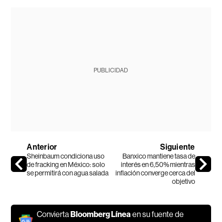
PUBLICIDAD
Anterior
Siguiente
Sheinbaum condiciona uso
Banxico mantiene tasa de
de fracking en México: solo
interés en 6,50% mientras
se permitirá con agua salada
inflación converge cerca del
objetivo
Convierta
Bloomberg Línea
en su fuente de