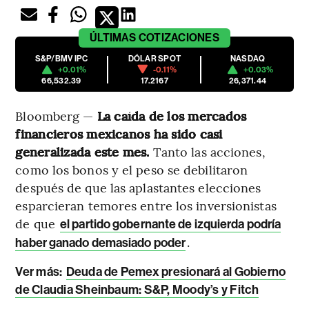
ÚLTIMAS
COTIZACIONES
S&P/BMV IPC
DÓLAR SPOT
NASDAQ
+0.01%
-0.11%
+0.03%
66,532.39
17.2167
26,371.44
Bloomberg —
La caída de los mercados
financieros mexicanos ha sido casi
generalizada este mes.
Tanto las acciones,
como los bonos y el peso se debilitaron
después de que las aplastantes elecciones
esparcieran temores entre los inversionistas
de que
el partido gobernante de izquierda podría
.
haber ganado demasiado poder
Ver más:
Deuda de Pemex presionará al Gobierno
de Claudia Sheinbaum: S&P, Moody’s y Fitch