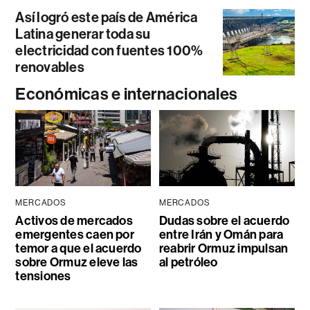
Así logró este país de América
Latina generar toda su
electricidad con fuentes 100%
renovables
Económicas e internacionales
MERCADOS
MERCADOS
Activos de mercados
Dudas sobre el acuerdo
emergentes caen por
entre Irán y Omán para
temor a que el acuerdo
reabrir Ormuz impulsan
sobre Ormuz eleve las
al petróleo
tensiones