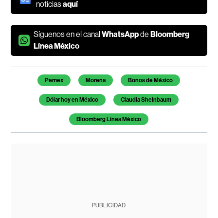
noticias
aquí
Síguenos en el canal
WhatsApp
de
Bloomberg
Línea México
Temas de este artículo
Pemex
Morena
Bonos de México
Dólar hoy en México
Claudia Sheinbaum
Bloomberg Línea México
PUBLICIDAD