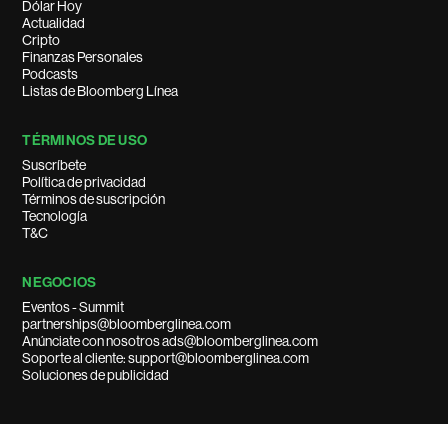
Dólar Hoy
Actualidad
Cripto
Finanzas Personales
Podcasts
Listas de Bloomberg Línea
TÉRMINOS DE USO
Suscríbete
Política de privacidad
Términos de suscripción
Tecnología
T&C
NEGOCIOS
Eventos - Summit
partnerships@bloomberglinea.com
Anúnciate con nosotros ads@bloomberglinea.com
Soporte al cliente: support@bloomberglinea.com
Soluciones de publicidad