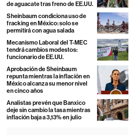
de aguacate tras freno de EE.UU.
Sheinbaum condiciona uso de
fracking en México: solo se
permitirá con agua salada
Mecanismo Laboral del T-MEC
tendrá cambios modestos:
funcionario de EE.UU.
Aprobación de Sheinbaum
repunta mientras la inflación en
México alcanza su menor nivel
en cinco años
Analistas prevén que Banxico
deje sin cambio la tasa mientras
inflación baja a 3,13% en julio