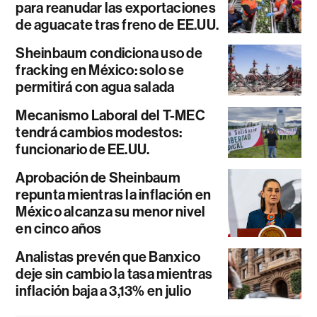
para reanudar las exportaciones
de aguacate tras freno de EE.UU.
Sheinbaum condiciona uso de
fracking en México: solo se
permitirá con agua salada
Mecanismo Laboral del T-MEC
tendrá cambios modestos:
funcionario de EE.UU.
Aprobación de Sheinbaum
repunta mientras la inflación en
México alcanza su menor nivel
en cinco años
Analistas prevén que Banxico
deje sin cambio la tasa mientras
inflación baja a 3,13% en julio