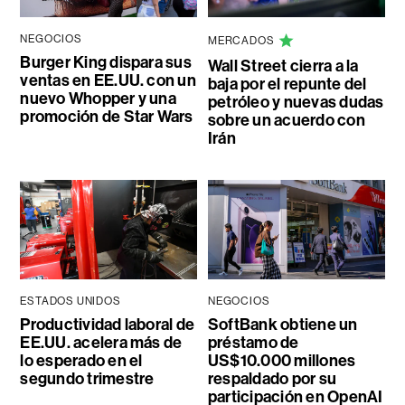
NEGOCIOS
MERCADOS
Burger King dispara sus
Wall Street cierra a la
ventas en EE.UU. con un
baja por el repunte del
nuevo Whopper y una
petróleo y nuevas dudas
promoción de Star Wars
sobre un acuerdo con
Irán
ESTADOS UNIDOS
NEGOCIOS
Productividad laboral de
SoftBank obtiene un
EE.UU. acelera más de
préstamo de
lo esperado en el
US$10.000 millones
segundo trimestre
respaldado por su
participación en OpenAI