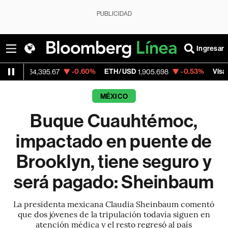
PUBLICIDAD
Ingresar
-0.60%
ETH/USD
-0.53%
Visa
64,395.67
1,905.698
370.47
MÉXICO
Buque Cuauhtémoc,
impactado en puente de
Brooklyn, tiene seguro y
será pagado: Sheinbaum
La presidenta mexicana Claudia Sheinbaum comentó
que dos jóvenes de la tripulación todavía siguen en
atención médica y el resto regresó al país