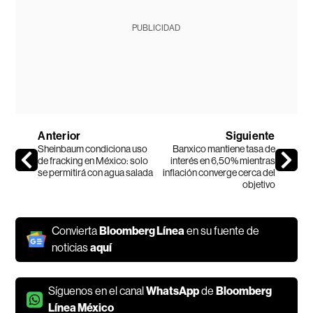
PUBLICIDAD
Anterior
Siguiente
Sheinbaum condiciona uso
Banxico mantiene tasa de
de fracking en México: solo
interés en 6,50% mientras
se permitirá con agua salada
inflación converge cerca del
objetivo
Convierta
Bloomberg Línea
en su fuente de
noticias
aquí
Síguenos en el canal
WhatsApp
de
Bloomberg
Línea México