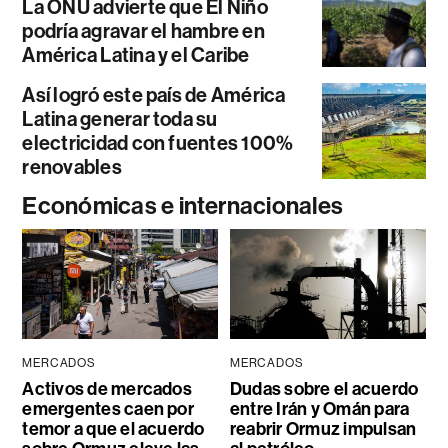
La ONU advierte que El Niño
podría agravar el hambre en
América Latina y el Caribe
Así logró este país de América
Latina generar toda su
electricidad con fuentes 100%
renovables
Económicas e internacionales
MERCADOS
MERCADOS
Activos de mercados
Dudas sobre el acuerdo
emergentes caen por
entre Irán y Omán para
temor a que el acuerdo
reabrir Ormuz impulsan