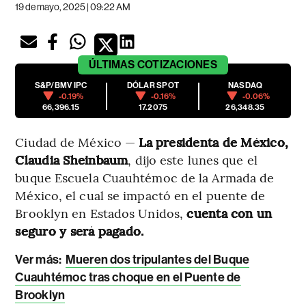
19 de mayo, 2025 | 09:22 AM
ÚLTIMAS
COTIZACIONES
S&P/BMV IPC
DÓLAR SPOT
NASDAQ
-0.19%
-0.16%
-0.06%
66,396.15
17.2075
26,348.35
Ciudad de México —
La presidenta de México,
Claudia Sheinbaum
, dijo este lunes que el
buque Escuela Cuauhtémoc de la Armada de
México, el cual se impactó en el puente de
Brooklyn en Estados Unidos,
cuenta con un
seguro y será pagado.
Ver más:
Mueren dos tripulantes del Buque
Cuauhtémoc tras choque en el Puente de
Brooklyn