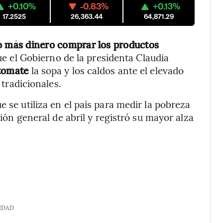
+0.10%
-0.83%
+0.13%
17.2525
26,363.44
64,871.29
tó más dinero comprar los productos
ue el Gobierno de la presidenta Claudia
itomate
la sopa y los caldos ante el elevado
 tradicionales.
e se utiliza en el país para medir la pobreza
ción general de abril y registró su mayor alza
IDAD