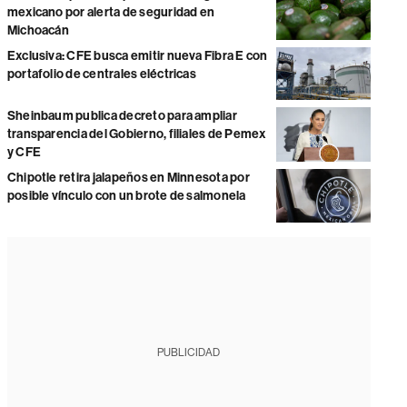
mexicano por alerta de seguridad en
Michoacán
Exclusiva: CFE busca emitir nueva Fibra E con
portafolio de centrales eléctricas
Sheinbaum publica decreto para ampliar
transparencia del Gobierno, filiales de Pemex
y CFE
Chipotle retira jalapeños en Minnesota por
posible vínculo con un brote de salmonela
PUBLICIDAD