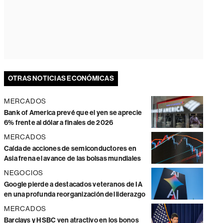
OTRAS NOTICIAS ECONÓMICAS
MERCADOS
Bank of America prevé que el yen se aprecie
6% frente al dólar a finales de 2026
MERCADOS
Caída de acciones de semiconductores en
Asia frena el avance de las bolsas mundiales
NEGOCIOS
Google pierde a destacados veteranos de IA
en una profunda reorganización del liderazgo
MERCADOS
Barclays y HSBC ven atractivo en los bonos