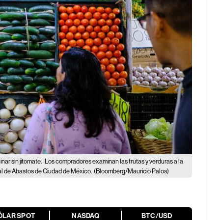
nar sin jitomate.
Los compradores examinan las frutas y verduras a la
al de Abastos de Ciudad de México.
(Bloomberg/Mauricio Palos)
ÓLAR SPOT
NASDAQ
BTC/USD