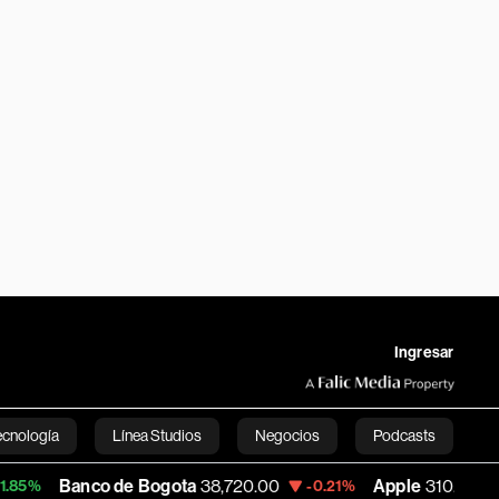
Ingresar
ecnología
Línea Studios
Negocios
Podcasts
nco de Bogota
38,720.00
Apple
310.94
-0.21%
+0.55%
English