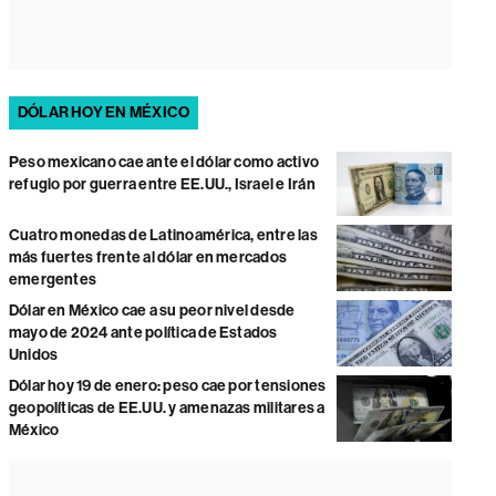
DÓLAR HOY EN MÉXICO
Peso mexicano cae ante el dólar como activo
refugio por guerra entre EE.UU., Israel e Irán
Cuatro monedas de Latinoamérica, entre las
más fuertes frente al dólar en mercados
emergentes
Dólar en México cae a su peor nivel desde
mayo de 2024 ante política de Estados
Unidos
Dólar hoy 19 de enero: peso cae por tensiones
geopolíticas de EE.UU. y amenazas militares a
México