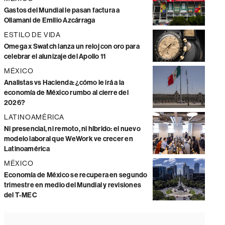
Gastos del Mundial le pasan factura a
Ollamani de Emilio Azcárraga
ESTILO DE VIDA
Omega x Swatch lanza un reloj con oro para
celebrar el alunizaje del Apollo 11
MÉXICO
Analistas vs Hacienda: ¿cómo le irá a la
economía de México rumbo al cierre del
2026?
LATINOAMÉRICA
Ni presencial, ni remoto, ni híbrido: el nuevo
modelo laboral que WeWork ve crecer en
Latinoamérica
MÉXICO
Economía de México se recupera en segundo
trimestre en medio del Mundial y revisiones
del T-MEC