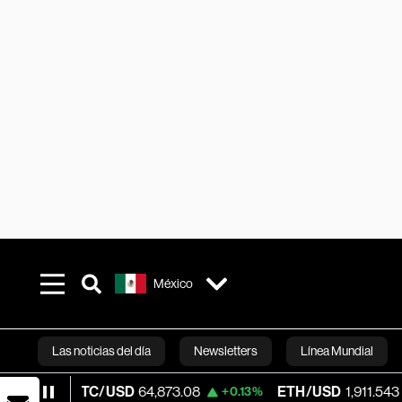
México
Las noticias del día
Newsletters
Línea Mundial
BTC/USD
64,873.08
ETH/USD
1,911.543
+0.13%
-0.22%
Bloomberg 