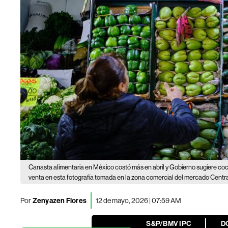
Canasta alimentaria en México costó más en abril y Gobierno sugiere coci
venta en esta fotografía tomada en la zona comercial del mercado Centr
Por
Zenyazen Flores
12 de mayo, 2026 | 07:59 AM
S&P/BMV IPC
D