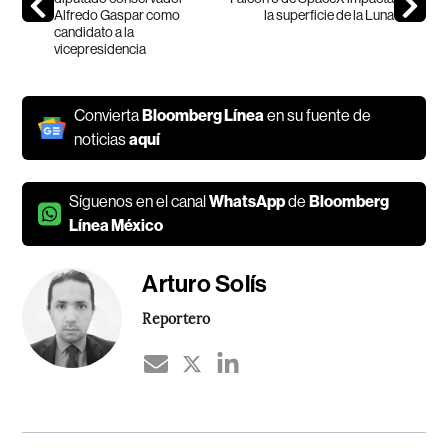
Alfredo Gaspar como
la superficie de la Luna
candidato a la
vicepresidencia
Convierta
Bloomberg Línea
en su fuente de
noticias
aquí
Síguenos en el canal
WhatsApp
de
Bloomberg
Línea México
Arturo Solís
Reportero