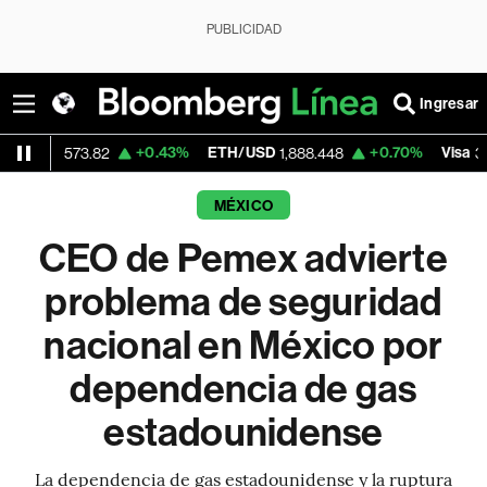
PUBLICIDAD
Ingresar
+0.43%
ETH/USD
+0.70%
Visa
-0
73.82
1,888.448
367.67
MÉXICO
CEO de Pemex advierte
problema de seguridad
nacional en México por
dependencia de gas
estadounidense
La dependencia de gas estadounidense y la ruptura