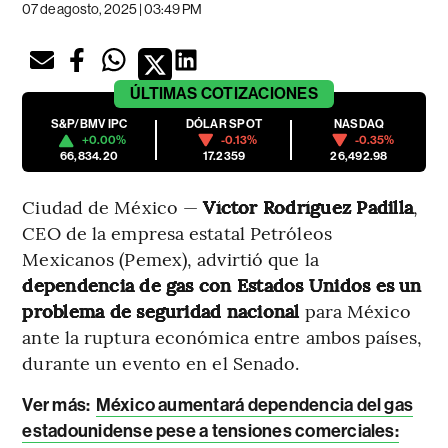
07 de agosto, 2025 | 03:49 PM
ÚLTIMAS
COTIZACIONES
S&P/BMV IPC
DÓLAR SPOT
NASDAQ
+0.00%
-0.13%
-0.35%
66,834.20
17.2359
26,492.98
Ciudad de México —
Víctor Rodríguez Padilla
,
CEO de la empresa estatal Petróleos
Mexicanos (Pemex), advirtió que la
dependencia de gas con Estados Unidos es un
problema de seguridad nacional
para México
ante la ruptura económica entre ambos países,
durante un evento en el Senado.
Ver más:
México aumentará dependencia del gas
estadounidense pese a tensiones comerciales: