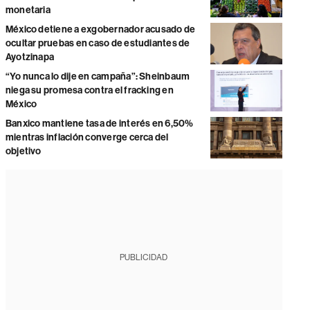
monetaria
México detiene a exgobernador acusado de
ocultar pruebas en caso de estudiantes de
Ayotzinapa
“Yo nunca lo dije en campaña”: Sheinbaum
niega su promesa contra el fracking en
México
Banxico mantiene tasa de interés en 6,50%
mientras inflación converge cerca del
objetivo
PUBLICIDAD