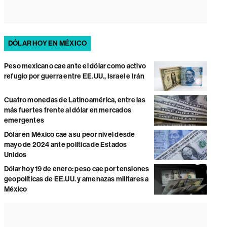
DÓLAR HOY EN MÉXICO
Peso mexicano cae ante el dólar como activo
refugio por guerra entre EE.UU., Israel e Irán
Cuatro monedas de Latinoamérica, entre las
más fuertes frente al dólar en mercados
emergentes
Dólar en México cae a su peor nivel desde
mayo de 2024 ante política de Estados
Unidos
Dólar hoy 19 de enero: peso cae por tensiones
geopolíticas de EE.UU. y amenazas militares a
México