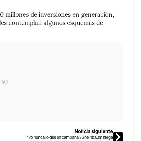
0 millones de inversiones en generación,
uales contemplan algunos esquemas de
IDAD
Noticia siguiente
“Yo nunca lo dije en campaña”: Sheinbaum niega