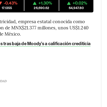
-0.43%
+1.30%
+0.02%
17.1355
26,690.62
64,947.80
tricidad, empresa estatal conocida como
ión de MNX$21.377 millones, unos US$1.240
de México.
tras baja de Moody’s a calificación crediticia
IDAD