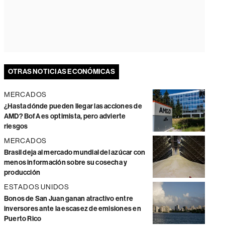
OTRAS NOTICIAS ECONÓMICAS
MERCADOS
¿Hasta dónde pueden llegar las acciones de
AMD? BofA es optimista, pero advierte
riesgos
MERCADOS
Brasil deja al mercado mundial del azúcar con
menos información sobre su cosecha y
producción
ESTADOS UNIDOS
Bonos de San Juan ganan atractivo entre
inversores ante la escasez de emisiones en
Puerto Rico