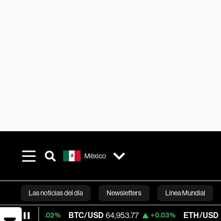
México
Las noticias del día
Newsletters
Línea Mundial
BTC/USD
64,953.77
ETH/USD
1,916.655
+0.02%
+0.03%
Bloomberg 