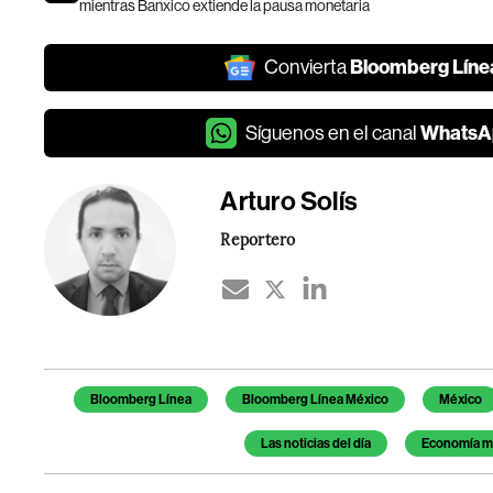
mientras Banxico extiende la pausa monetaria
Bloomberg Líne
Convierta
WhatsA
Síguenos en el canal
Arturo Solís
Reportero
Temas de este artículo
Bloomberg Línea
Bloomberg Línea México
México
Las noticias del día
Economía m