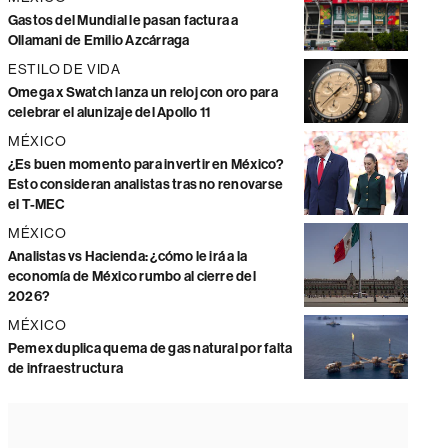
Gastos del Mundial le pasan factura a
Ollamani de Emilio Azcárraga
ESTILO DE VIDA
Omega x Swatch lanza un reloj con oro para
celebrar el alunizaje del Apollo 11
MÉXICO
¿Es buen momento para invertir en México?
Esto consideran analistas tras no renovarse
el T-MEC
MÉXICO
Analistas vs Hacienda: ¿cómo le irá a la
economía de México rumbo al cierre del
2026?
MÉXICO
Pemex duplica quema de gas natural por falta
de infraestructura