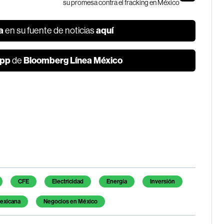
su promesa contra el fracking en México
a
aquí
en su fuente de noticias
pp
Bloomberg Línea México
de
CFE
Electricidad
Energía
Inversión
exicana
Negocios en México