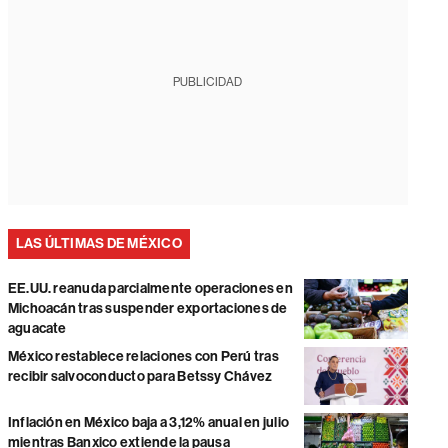
PUBLICIDAD
LAS ÚLTIMAS DE MÉXICO
EE.UU. reanuda parcialmente operaciones en
Michoacán tras suspender exportaciones de
aguacate
México restablece relaciones con Perú tras
recibir salvoconducto para Betssy Chávez
Inflación en México baja a 3,12% anual en julio
mientras Banxico extiende la pausa