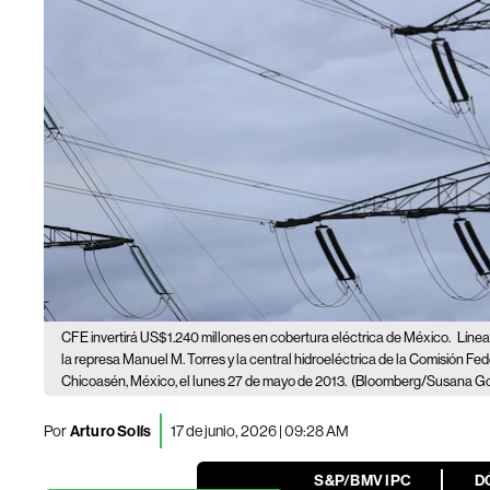
CFE invertirá US$1.240 millones en cobertura eléctrica de México.
Línea
la represa Manuel M. Torres y la central hidroeléctrica de la Comisión Fe
Chicoasén, México, el lunes 27 de mayo de 2013.
(Bloomberg/Susana Go
Por
Arturo Solís
17 de junio, 2026 | 09:28 AM
S&P/BMV IPC
D