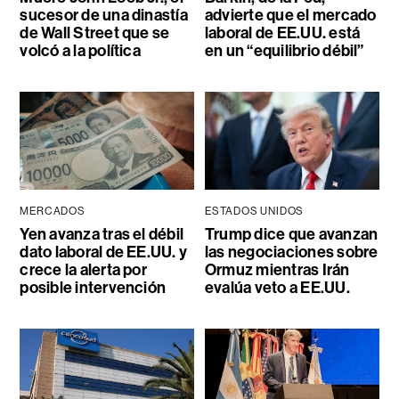
sucesor de una dinastía
advierte que el mercado
de Wall Street que se
laboral de EE.UU. está
volcó a la política
en un “equilibrio débil”
MERCADOS
ESTADOS UNIDOS
Yen avanza tras el débil
Trump dice que avanzan
dato laboral de EE.UU. y
las negociaciones sobre
crece la alerta por
Ormuz mientras Irán
posible intervención
evalúa veto a EE.UU.