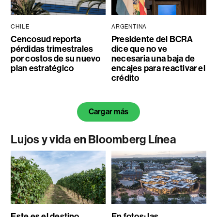
CHILE
ARGENTINA
Cencosud reporta
Presidente del BCRA
pérdidas trimestrales
dice que no ve
por costos de su nuevo
necesaria una baja de
plan estratégico
encajes para reactivar el
crédito
Cargar más
Lujos y vida en Bloomberg Línea
Este es el destino
En fotos: las