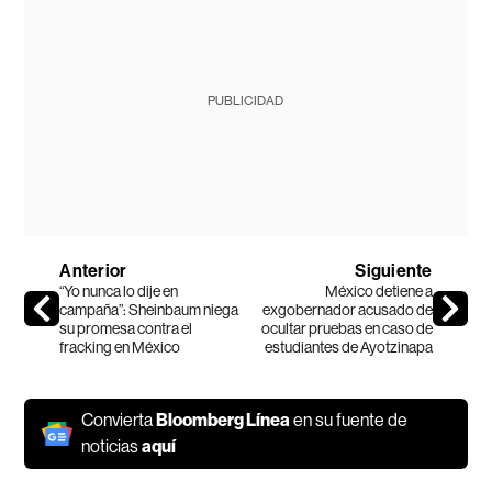
PUBLICIDAD
Anterior
Siguiente
“Yo nunca lo dije en
México detiene a
campaña”: Sheinbaum niega
exgobernador acusado de
su promesa contra el
ocultar pruebas en caso de
fracking en México
estudiantes de Ayotzinapa
Convierta
Bloomberg Línea
en su fuente de
noticias
aquí