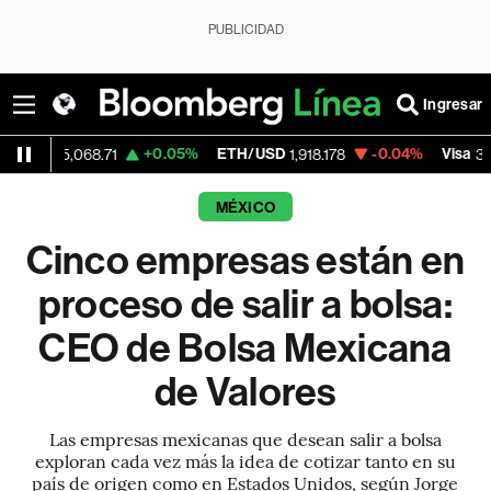
PUBLICIDAD
Ingresar
+0.05%
ETH/USD
-0.04%
Visa
-
,068.71
1,918.178
362.50
MÉXICO
Cinco empresas están en
proceso de salir a bolsa:
CEO de Bolsa Mexicana
de Valores
Las empresas mexicanas que desean salir a bolsa
exploran cada vez más la idea de cotizar tanto en su
país de origen como en Estados Unidos, según Jorge