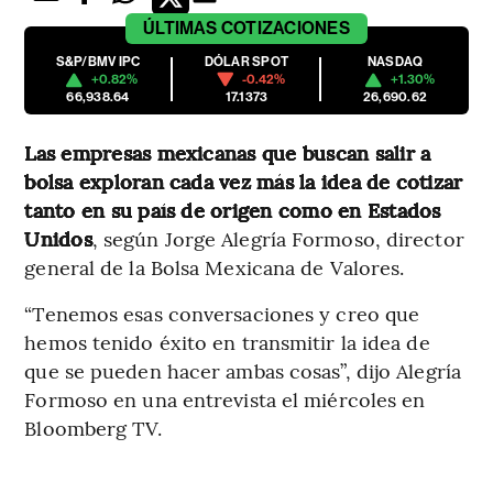
ÚLTIMAS
COTIZACIONES
S&P/BMV IPC
DÓLAR SPOT
NASDAQ
+0.82%
-0.42%
+1.30%
66,938.64
17.1373
26,690.62
Las empresas mexicanas que buscan salir a
bolsa exploran cada vez más la idea de cotizar
tanto en su país de origen como en Estados
Unidos
, según Jorge Alegría Formoso, director
general de la Bolsa Mexicana de Valores.
“Tenemos esas conversaciones y creo que
hemos tenido éxito en transmitir la idea de
que se pueden hacer ambas cosas”, dijo Alegría
Formoso en una entrevista el miércoles en
Bloomberg TV.