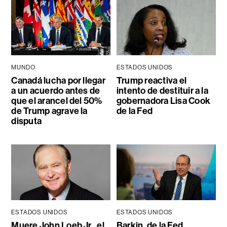
MUNDO
ESTADOS UNIDOS
Canadá lucha por llegar
Trump reactiva el
a un acuerdo antes de
intento de destituir a la
que el arancel del 50%
gobernadora Lisa Cook
de Trump agrave la
de la Fed
disputa
ESTADOS UNIDOS
ESTADOS UNIDOS
Muere John Loeb Jr., el
Barkin, de la Fed,