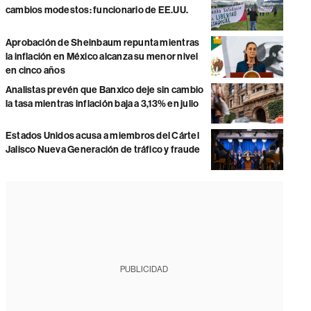
cambios modestos: funcionario de EE.UU.
Aprobación de Sheinbaum repunta mientras
la inflación en México alcanza su menor nivel
en cinco años
Analistas prevén que Banxico deje sin cambio
la tasa mientras inflación baja a 3,13% en julio
Estados Unidos acusa a miembros del Cártel
Jalisco Nueva Generación de tráfico y fraude
PUBLICIDAD