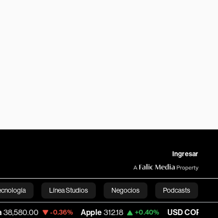
Ingresar
ecnología
Línea Studios
Negocios
Podcasts
Apple
312.18
USD COP
3,159.39
-0.36%
+0.40%
-0.52
English