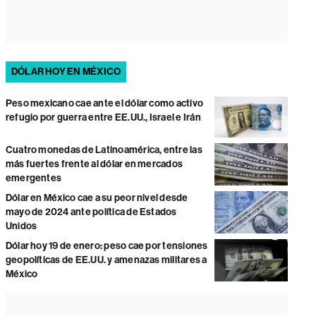
DÓLAR HOY EN MÉXICO
Peso mexicano cae ante el dólar como activo
refugio por guerra entre EE.UU., Israel e Irán
Cuatro monedas de Latinoamérica, entre las
más fuertes frente al dólar en mercados
emergentes
Dólar en México cae a su peor nivel desde
mayo de 2024 ante política de Estados
Unidos
Dólar hoy 19 de enero: peso cae por tensiones
geopolíticas de EE.UU. y amenazas militares a
México