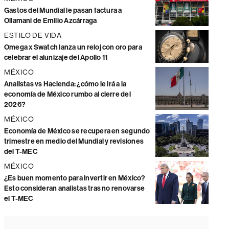
Gastos del Mundial le pasan factura a
Ollamani de Emilio Azcárraga
ESTILO DE VIDA
Omega x Swatch lanza un reloj con oro para
celebrar el alunizaje del Apollo 11
MÉXICO
Analistas vs Hacienda: ¿cómo le irá a la
economía de México rumbo al cierre del
2026?
MÉXICO
Economía de México se recupera en segundo
trimestre en medio del Mundial y revisiones
del T-MEC
MÉXICO
¿Es buen momento para invertir en México?
Esto consideran analistas tras no renovarse
el T-MEC