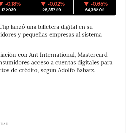
-0.18%
-0.02%
-0.65%
17.2039
26,357.29
64,362.02
p lanzó una billetera digital en su
midores y pequeñas empresas al sistema
ciación con Ant International, Mastercard
consumidores acceso a cuentas digitales para
ctos de crédito, según Adolfo Babatz,
IDAD