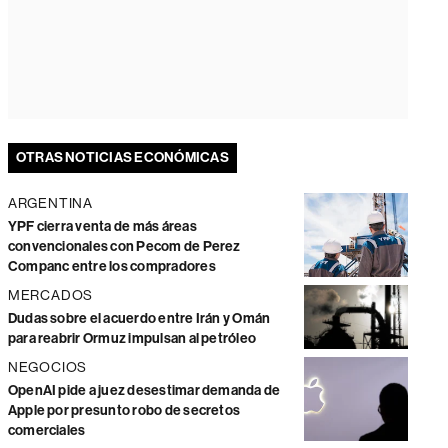
OTRAS NOTICIAS ECONÓMICAS
ARGENTINA
YPF cierra venta de más áreas
convencionales con Pecom de Perez
Companc entre los compradores
MERCADOS
Dudas sobre el acuerdo entre Irán y Omán
para reabrir Ormuz impulsan al petróleo
NEGOCIOS
OpenAI pide a juez desestimar demanda de
Apple por presunto robo de secretos
comerciales