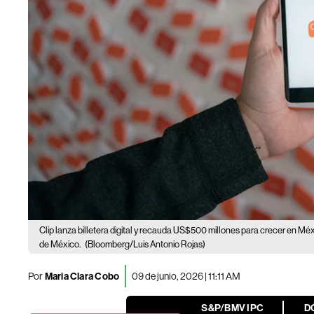
Clip lanza billetera digital y recauda US$500 millones para crecer en Mé
de México.
(Bloomberg/Luis Antonio Rojas)
Por
Maria Clara Cobo
09 de junio, 2026 | 11:11 AM
S&P/BMV IPC
D