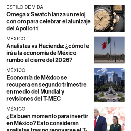
ESTILO DE VIDA
Omega x Swatch lanza un reloj
con oro para celebrar el alunizaje
del Apollo 11
MÉXICO
Analistas vs Hacienda: ¿cómo le
irá a la economía de México
rumbo al cierre del 2026?
MÉXICO
Economía de México se
recupera en segundo trimestre
en medio del Mundial y
revisiones del T-MEC
MÉXICO
¿Es buen momento para invertir
en México? Esto consideran
analistas tras no renovarse el T-