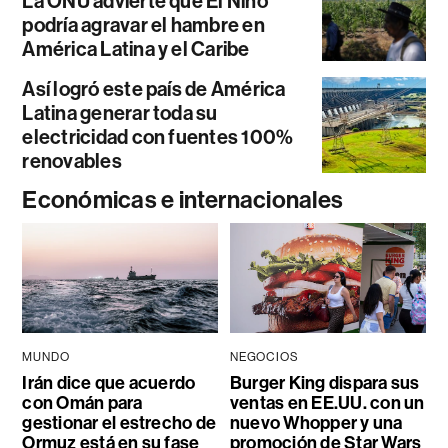
La ONU advierte que El Niño
podría agravar el hambre en
América Latina y el Caribe
Así logró este país de América
Latina generar toda su
electricidad con fuentes 100%
renovables
Económicas e internacionales
MUNDO
NEGOCIOS
Irán dice que acuerdo
Burger King dispara sus
con Omán para
ventas en EE.UU. con un
gestionar el estrecho de
nuevo Whopper y una
Ormuz está en su fase
promoción de Star Wars