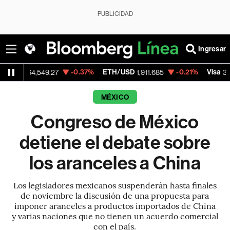
PUBLICIDAD
Ingresar
-0.37%
ETH/USD
-0.21%
Visa
-0
,549.27
1,911.685
367.79
MÉXICO
Congreso de México
detiene el debate sobre
los aranceles a China
Los legisladores mexicanos suspenderán hasta finales
de noviembre la discusión de una propuesta para
imponer aranceles a productos importados de China
y varias naciones que no tienen un acuerdo comercial
con el país.