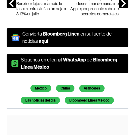
Banxico deje sin cambio la
desestimar demanda de
tasa mientras inflación baja a
Apple por presunto robo de
3,13% en julio
secretos comerciales
Convierta
Bloomberg Línea
en su fuente de
noticias
aquí
Síguenos en el canal
WhatsApp
de
Bloomberg
Línea México
Temas de este artículo
México
China
Aranceles
Las noticias del día
Bloomberg Línea México