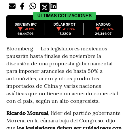
ÚLTIMAS
COTIZACIONES
S&P/BMV IPC
DÓLAR SPOT
NASDAQ
-0.12%
-0.08%
-0.07%
66,447.96
17.2209
26,346.07
Bloomberg — Los legisladores mexicanos
pausarán hasta finales de noviembre la
discusión de una propuesta gubernamental
para imponer aranceles de hasta 50% a
automóviles, acero y otros productos
importados de China y varias naciones
asiáticas que no tienen un acuerdo comercial
con el país, según un alto congresista.
Ricardo Monreal
, líder del partido gobernante
Morena en la cámara baja del Congreso, dijo
que
los legisladores deben ser cuidadosos con