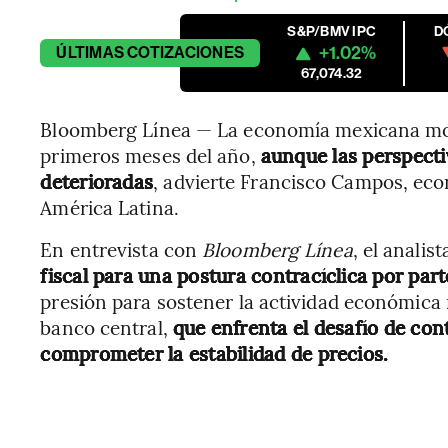
S&P/BMV IPC
D
+1.02%
ÚLTIMAS
COTIZACIONES
67,074.32
Bloomberg Línea — La economía mexicana most
primeros meses del año,
aunque las perspecti
deterioradas
, advierte Francisco Campos, eco
América Latina.
En entrevista con
Bloomberg Línea
, el analis
fiscal para una postura contracíclica por pa
presión para sostener la actividad económica 
banco central,
que enfrenta el desafío de cont
comprometer la estabilidad de precios.