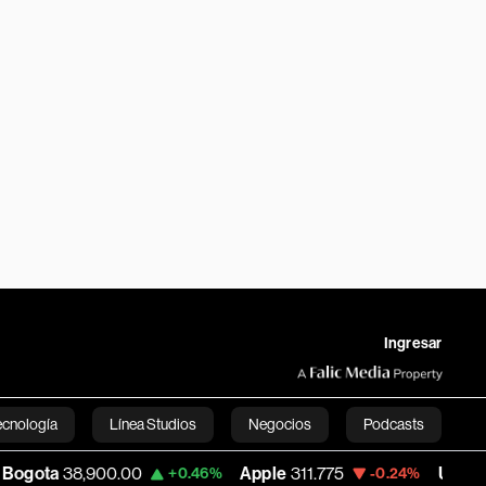
Ingresar
ecnología
Línea Studios
Negocios
Podcasts
900.00
Apple
311.775
USD COP
3,162.25
+0.46%
-0.24%
English