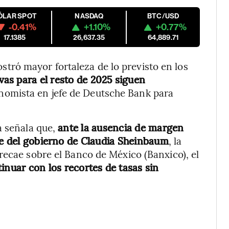
ÓLAR SPOT
NASDAQ
BTC/USD
-0.41%
+1.10%
+0.77%
17.1385
26,637.35
64,889.71
ró mayor fortaleza de lo previsto en los
vas para el resto de 2025 siguen
nomista en jefe de Deutsche Bank para
ta señala que,
ante la ausencia de margen
rte del gobierno de Claudia Sheinbaum
, la
recae sobre el Banco de México (Banxico), el
inuar con los recortes de tasas sin