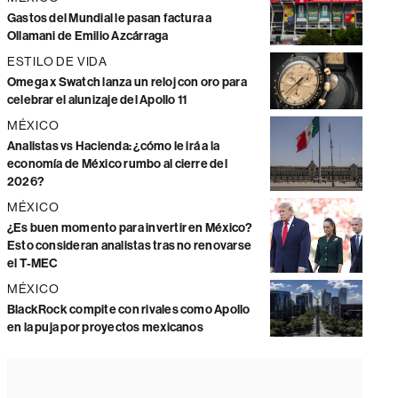
Gastos del Mundial le pasan factura a
Ollamani de Emilio Azcárraga
ESTILO DE VIDA
Omega x Swatch lanza un reloj con oro para
celebrar el alunizaje del Apollo 11
MÉXICO
Analistas vs Hacienda: ¿cómo le irá a la
economía de México rumbo al cierre del
2026?
MÉXICO
¿Es buen momento para invertir en México?
Esto consideran analistas tras no renovarse
el T-MEC
MÉXICO
BlackRock compite con rivales como Apollo
en la puja por proyectos mexicanos