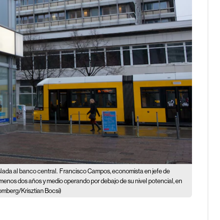
lada al banco central.
Francisco Campos, economista en jefe de
menos dos años y medio operando por debajo de su nivel potencial, en
omberg/Krisztian Bocsi)