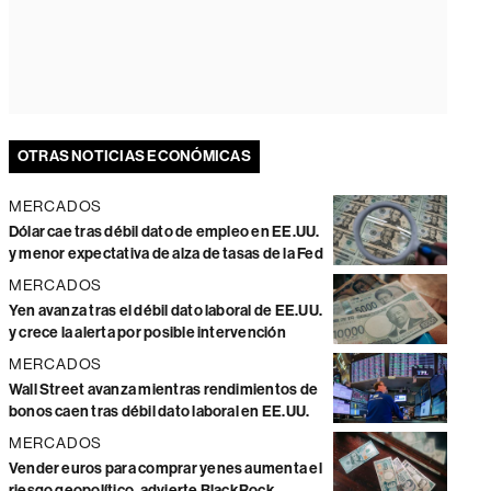
OTRAS NOTICIAS ECONÓMICAS
MERCADOS
Dólar cae tras débil dato de empleo en EE.UU.
y menor expectativa de alza de tasas de la Fed
MERCADOS
Yen avanza tras el débil dato laboral de EE.UU.
y crece la alerta por posible intervención
MERCADOS
Wall Street avanza mientras rendimientos de
bonos caen tras débil dato laboral en EE.UU.
MERCADOS
Vender euros para comprar yenes aumenta el
riesgo geopolítico, advierte BlackRock