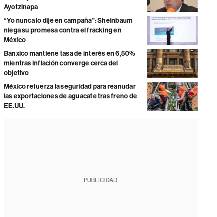
Ayotzinapa
“Yo nunca lo dije en campaña”: Sheinbaum
niega su promesa contra el fracking en
México
Banxico mantiene tasa de interés en 6,50%
mientras inflación converge cerca del
objetivo
México refuerza la seguridad para reanudar
las exportaciones de aguacate tras freno de
EE.UU.
PUBLICIDAD