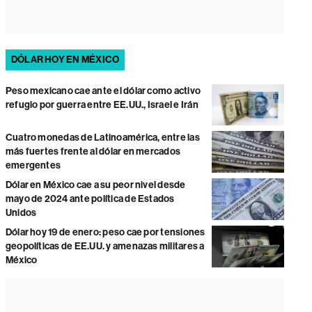
DÓLAR HOY EN MÉXICO
Peso mexicano cae ante el dólar como activo
refugio por guerra entre EE.UU., Israel e Irán
Cuatro monedas de Latinoamérica, entre las
más fuertes frente al dólar en mercados
emergentes
Dólar en México cae a su peor nivel desde
mayo de 2024 ante política de Estados
Unidos
Dólar hoy 19 de enero: peso cae por tensiones
geopolíticas de EE.UU. y amenazas militares a
México