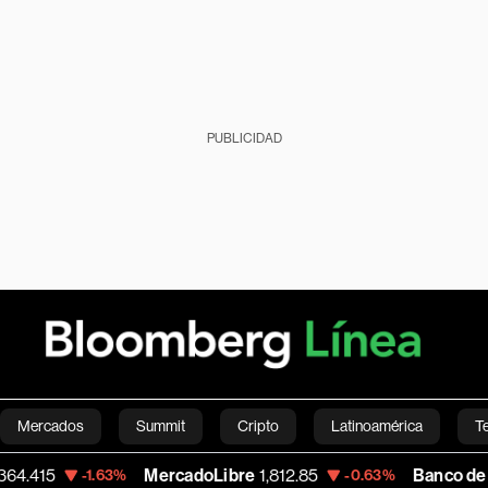
PUBLICIDAD
Mercados
Summit
Cripto
Latinoamérica
T
MercadoLibre
1,812.85
Banco de Bogota
38,
1.63%
-0.63%
Green
Economía
Estilo de vida
Mundo
Videos