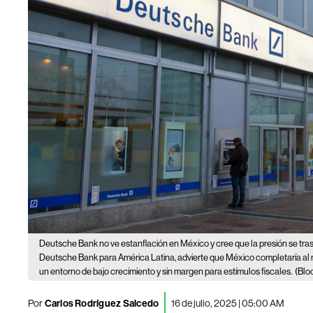
Deutsche Bank no ve estanflación en México y cree que la presión se tras
Deutsche Bank para América Latina, advierte que México completaría al 
un entorno de bajo crecimiento y sin margen para estímulos fiscales.
(Blo
Por
Carlos Rodríguez Salcedo
16 de julio, 2025 | 05:00 AM