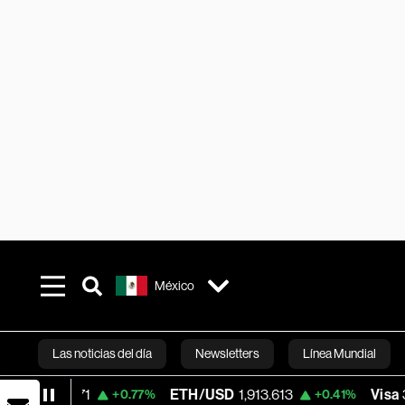
México
Las noticias del día
Newsletters
Línea Mundial
71
ETH/USD
1,913.613
Visa
364.415
+0.77%
+0.41%
-
Bloomberg 