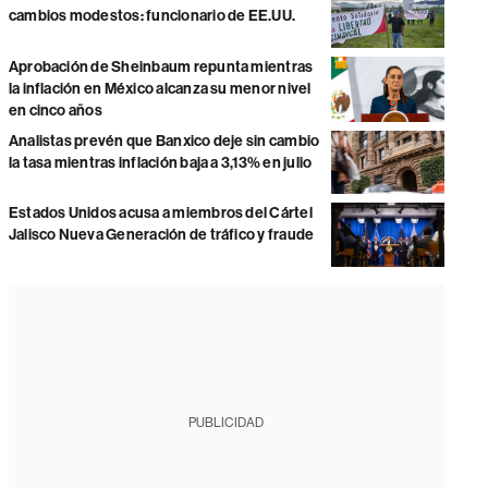
cambios modestos: funcionario de EE.UU.
Aprobación de Sheinbaum repunta mientras
la inflación en México alcanza su menor nivel
en cinco años
Analistas prevén que Banxico deje sin cambio
la tasa mientras inflación baja a 3,13% en julio
Estados Unidos acusa a miembros del Cártel
Jalisco Nueva Generación de tráfico y fraude
PUBLICIDAD