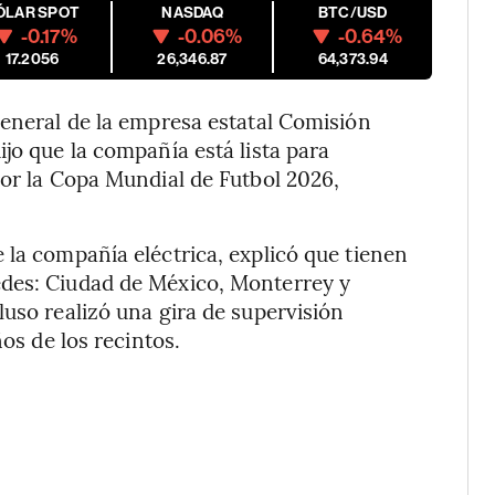
ÓLAR SPOT
NASDAQ
BTC/USD
-0.17%
-0.06%
-0.64%
17.2056
26,346.87
64,373.94
general de la empresa estatal Comisión
jo que la compañía está lista para
por la Copa Mundial de Futbol 2026,
e la compañía eléctrica, explicó que tienen
edes: Ciudad de México, Monterrey y
luso realizó una gira de supervisión
ños de los recintos.