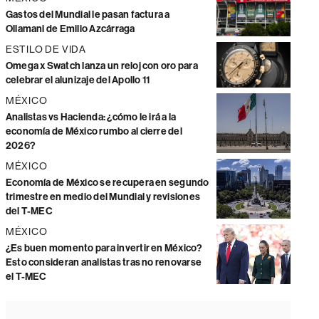
Gastos del Mundial le pasan factura a
Ollamani de Emilio Azcárraga
ESTILO DE VIDA
Omega x Swatch lanza un reloj con oro para
celebrar el alunizaje del Apollo 11
MÉXICO
Analistas vs Hacienda: ¿cómo le irá a la
economía de México rumbo al cierre del
2026?
MÉXICO
Economía de México se recupera en segundo
trimestre en medio del Mundial y revisiones
del T-MEC
MÉXICO
¿Es buen momento para invertir en México?
Esto consideran analistas tras no renovarse
el T-MEC