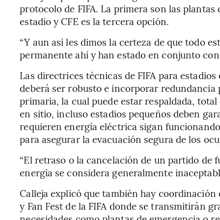
protocolo de FIFA. La primera son las plantas 
estadio y CFE es la tercera opción.
“Y aun así les dimos la certeza de que todo e
permanente ahí y han estado en conjunto con 
Las directrices técnicas de FIFA para estadios
deberá ser robusto e incorporar redundancia p
primaria, la cual puede estar respaldada, tota
en sitio, incluso estadios pequeños deben gar
requieren energía eléctrica sigan funcionand
para asegurar la evacuación segura de los oc
“El retraso o la cancelación de un partido de f
energía se considera generalmente inaceptable
Calleja explicó que también hay coordinación 
y Fan Fest de la FIFA donde se transmitirán g
necesidades como plantas de emergencia o refo