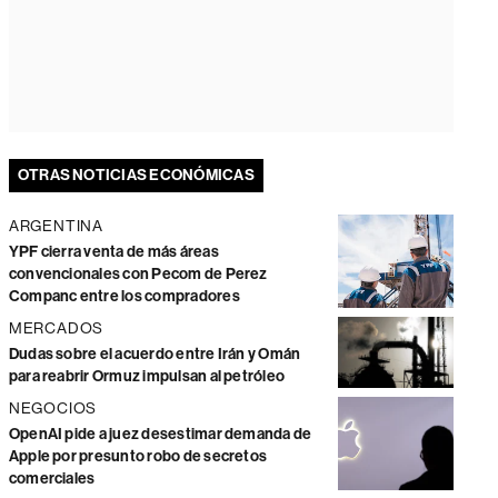
OTRAS NOTICIAS ECONÓMICAS
ARGENTINA
YPF cierra venta de más áreas
convencionales con Pecom de Perez
Companc entre los compradores
MERCADOS
Dudas sobre el acuerdo entre Irán y Omán
para reabrir Ormuz impulsan al petróleo
NEGOCIOS
OpenAI pide a juez desestimar demanda de
Apple por presunto robo de secretos
comerciales