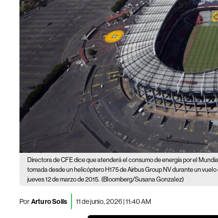
Directora de CFE dice que atenderá el consumo de energía por el Mundia
tomada desde un helicóptero H175 de Airbus Group NV durante un vuelo 
jueves 12 de marzo de 2015.
(Bloomberg/Susana Gonzalez)
Por
Arturo Solís
11 de junio, 2026 | 11:40 AM