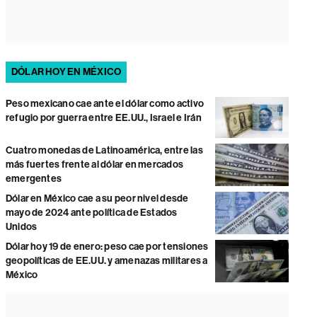
DÓLAR HOY EN MÉXICO
Peso mexicano cae ante el dólar como activo
refugio por guerra entre EE.UU., Israel e Irán
Cuatro monedas de Latinoamérica, entre las
más fuertes frente al dólar en mercados
emergentes
Dólar en México cae a su peor nivel desde
mayo de 2024 ante política de Estados
Unidos
Dólar hoy 19 de enero: peso cae por tensiones
geopolíticas de EE.UU. y amenazas militares a
México