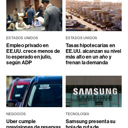
ESTADOS UNIDOS
ESTADOS UNIDOS
Empleo privado en
Tasas hipotecarias en
EE.UU. crece menos de
EE.UU. alcanzan su nivel
lo esperado en julio,
más alto en un año y
según ADP
frenan la demanda
NEGOCIOS
TECNOLOGÍA
Uber cumple
Samsung presenta su
previsiones de reservas,
hoja de ruta de