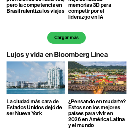
pero la competencia en
memorias 3D para
Brasil ralentiza los viajes
competir por el
liderazgo en IA
Cargar más
Lujos y vida en Bloomberg Línea
La ciudad más cara de
¿Pensando en mudarte?
Estados Unidos dejó de
Estos son los mejores
ser Nueva York
países para vivir en
2026 en América Latina
y el mundo