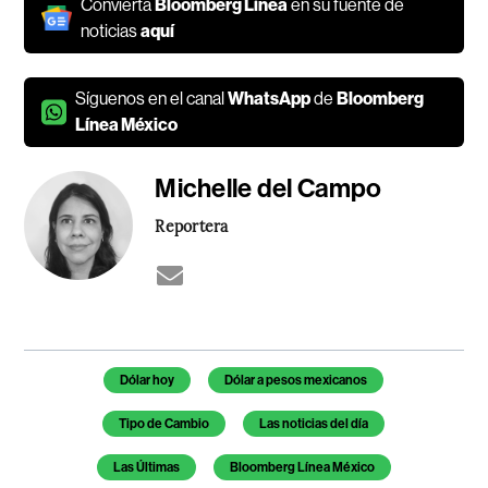
Convierta
Bloomberg Línea
en su fuente de
noticias
aquí
Síguenos en el canal
WhatsApp
de
Bloomberg
Línea México
Michelle del Campo
Reportera
Temas de este artículo
Dólar hoy
Dólar a pesos mexicanos
Tipo de Cambio
Las noticias del día
Las Últimas
Bloomberg Línea México