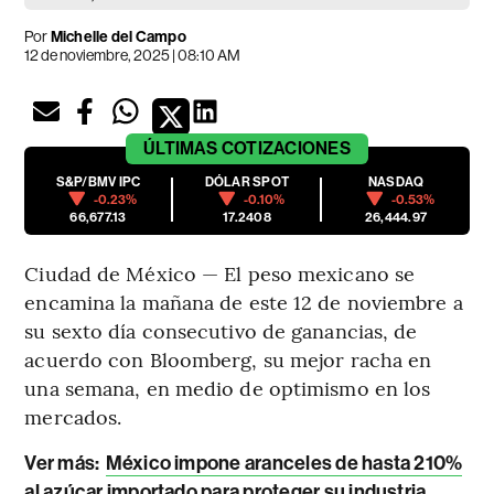
Por
Michelle del Campo
12 de noviembre, 2025 | 08:10 AM
ÚLTIMAS
COTIZACIONES
S&P/BMV IPC
DÓLAR SPOT
NASDAQ
-0.23%
-0.10%
-0.53%
66,677.13
17.2408
26,444.97
Ciudad de México — El peso mexicano se
encamina la mañana de este 12 de noviembre a
su sexto día consecutivo de ganancias, de
acuerdo con Bloomberg, su mejor racha en
una semana, en medio de optimismo en los
mercados.
Ver más:
México impone aranceles de hasta 210%
al azúcar importado para proteger su industria