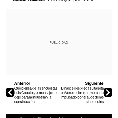
PUBLICIDAD
Anterior
Siguiente
Qué piensa de las encuestas
Binance despliega su tarjeta
Luis Caputo y el mensaje que
en Venezuela en un mercado
dejó para la industria y la
impulsado por el auge de las
construcción
stablecoins