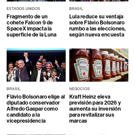
ESTADOS UNIDOS
BRASIL
Fragmento de un
Lula reduce su ventaja
cohete Falcon 9 de
sobre Flávio Bolsonaro
SpaceX impacta la
rumbo a las elecciones,
superficie de la Luna
según nueva encuesta
BRASIL
NEGOCIOS
Flávio Bolsonaro elige al
Kraft Heinz eleva
diputado conservador
previsión para 2026 y
Alfredo Gaspar como
aumenta su inversión
candidato a la
para revitalizar sus
vicepresidencia
marcas