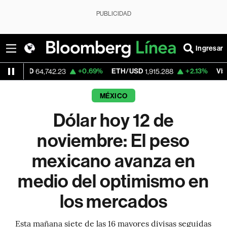
PUBLICIDAD
Ingresar
D
+0.69%
ETH/USD
+2.13%
Visa
64,742.23
1,915.288
368.80
MÉXICO
Dólar hoy 12 de
noviembre: El peso
mexicano avanza en
medio del optimismo en
los mercados
Esta mañana siete de las 16 mayores divisas seguidas