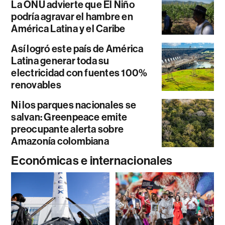
La ONU advierte que El Niño
podría agravar el hambre en
América Latina y el Caribe
Así logró este país de América
Latina generar toda su
electricidad con fuentes 100%
renovables
Ni los parques nacionales se
salvan: Greenpeace emite
preocupante alerta sobre
Amazonía colombiana
Económicas e internacionales