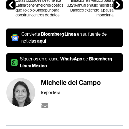
Estas ciudades de América
Inflación en México baja a
Latina tienen mejores costos
3,12% anual en julio mientras
que Tokio o Singapur para
Banxico extiende la pausa
construir centros de datos
monetaria
Convierta
Bloomberg Línea
en su fuente de
noticias
aquí
Síguenos en el canal
WhatsApp
de
Bloomberg
Línea México
Michelle del Campo
Reportera