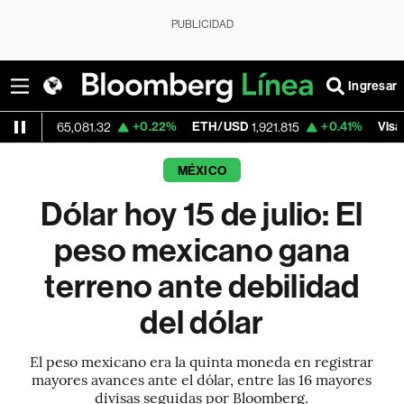
PUBLICIDAD
Ingresar
+0.22%
ETH/USD
+0.41%
Visa
65,081.32
1,921.815
362.50
MÉXICO
Dólar hoy 15 de julio: El
peso mexicano gana
terreno ante debilidad
del dólar
El peso mexicano era la quinta moneda en registrar
mayores avances ante el dólar, entre las 16 mayores
divisas seguidas por Bloomberg.