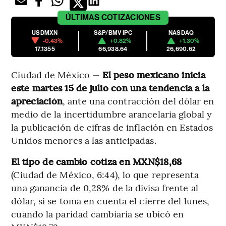
ÚLTIMAS
COTIZACIONES
USDMXN
S&P/BMV IPC
NASDAQ
-0.43%
+0.82%
+1.30%
17.1355
66,938.64
26,690.62
Ciudad de México —
El peso mexicano inicia
este martes 15 de julio con una tendencia a la
apreciación
, ante una contracción del dólar en
medio de la incertidumbre arancelaria global y
la publicación de cifras de inflación en Estados
Unidos menores a las anticipadas.
El tipo de cambio cotiza en MXN$18,68
(Ciudad de México, 6:44), lo que representa
una ganancia de 0,28% de la divisa frente al
dólar, si se toma en cuenta el cierre del lunes,
cuando la paridad cambiaria se ubicó en