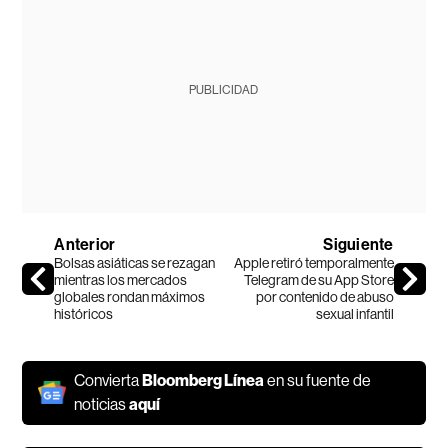
PUBLICIDAD
Anterior
Siguiente
Bolsas asiáticas se rezagan
Apple retiró temporalmente
mientras los mercados
Telegram de su App Store
globales rondan máximos
por contenido de abuso
históricos
sexual infantil
Convierta
Bloomberg Línea
en su fuente de
noticias
aquí