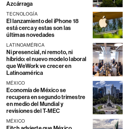
Azcárraga
TECNOLOGÍA
El lanzamiento del iPhone 18
está cerca y estas son las
últimas novedades
LATINOAMÉRICA
Ni presencial, ni remoto, ni
híbrido: el nuevo modelo laboral
que WeWork ve crecer en
Latinoamérica
MÉXICO
Economía de México se
recupera en segundo trimestre
en medio del Mundial y
revisiones del T-MEC
MÉXICO
Fitch advierte que México