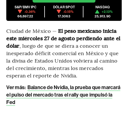
S&P/BMV IPC
DÓLAR SPOT
NASDAQ
-0.36%
-0.15%
+2.13%
66,697.22
17.3063
25,913.90
Ciudad de México —
El peso mexicano inicia
este miércoles 27 de agosto perdiendo ante el
dólar
, luego de que se diera a conocer un
inesperado déficit comercial en México y que
la divisa de Estados Unidos volviera al camino
del crecimiento, mientras los mercados
esperan el reporte de Nvidia.
Ver más:
Balance de Nvidia, la prueba que marcará
el pulso del mercado tras el rally que impulsó la
Fed