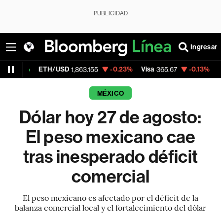
PUBLICIDAD
Ingresar
ETH/USD
-0.23%
Visa
-0.13%
MercadoLi
1,863.155
365.67
MÉXICO
Dólar hoy 27 de agosto:
El peso mexicano cae
tras inesperado déficit
comercial
El peso mexicano es afectado por el déficit de la
balanza comercial local y el fortalecimiento del dólar