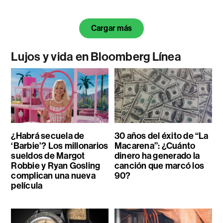
Cargar más
Lujos y vida en Bloomberg Línea
¿Habrá secuela de
30 años del éxito de “La
‘Barbie’? Los millonarios
Macarena”: ¿Cuánto
sueldos de Margot
dinero ha generado la
Robbie y Ryan Gosling
canción que marcó los
complican una nueva
90?
película