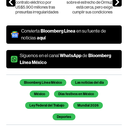
contrato eléctrico por
sobre el estrecho de Ormuz
US$5.900 millones tras
está cerca, pero exige
presuntas irregularidades
cumplir sus condiciones
Convierta
Bloomberg Línea
en su fuente de
noticias
aquí
Síguenos en el canal
WhatsApp
de
Bloomberg
Línea México
Temas de este artículo
Bloomberg Línea México
Las noticias del día
México
Días festivos en México
Ley Federal del Trabajo
Mundial 2026
Deportes