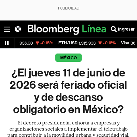
PUBLICIDAD
Ingresar
-0.15%
ETH/USD
-0.16%
Visa
-2.
936.90
1,915.933
362.50
MÉXICO
¿El jueves 11 de junio de
2026 será feriado oficial
y de descanso
obligatorio en México?
El decreto presidencial exhorta a empresas y
organizaciones sociales a implementar el teletrabajo
para contribuir a la movilidad urbana y seguridad vial.