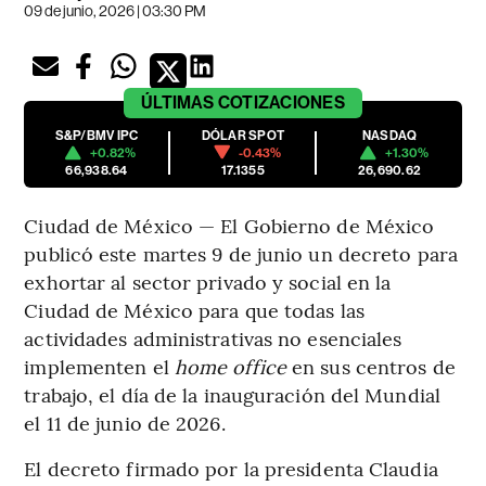
09 de junio, 2026 | 03:30 PM
ÚLTIMAS
COTIZACIONES
S&P/BMV IPC
DÓLAR SPOT
NASDAQ
+0.82%
-0.43%
+1.30%
66,938.64
17.1355
26,690.62
Ciudad de México — El Gobierno de México
publicó este martes 9 de junio un decreto para
exhortar al sector privado y social en la
Ciudad de México para que todas las
actividades administrativas no esenciales
implementen el
home office
en sus centros de
trabajo, el día de la inauguración del Mundial
el 11 de junio de 2026.
El decreto firmado por la presidenta Claudia