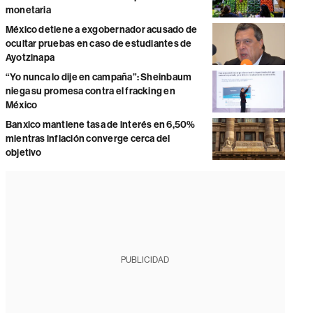
monetaria
México detiene a exgobernador acusado de
ocultar pruebas en caso de estudiantes de
Ayotzinapa
“Yo nunca lo dije en campaña”: Sheinbaum
niega su promesa contra el fracking en
México
Banxico mantiene tasa de interés en 6,50%
mientras inflación converge cerca del
objetivo
PUBLICIDAD