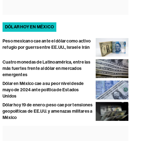
DÓLAR HOY EN MÉXICO
Peso mexicano cae ante el dólar como activo
refugio por guerra entre EE.UU., Israel e Irán
Cuatro monedas de Latinoamérica, entre las
más fuertes frente al dólar en mercados
emergentes
Dólar en México cae a su peor nivel desde
mayo de 2024 ante política de Estados
Unidos
Dólar hoy 19 de enero: peso cae por tensiones
geopolíticas de EE.UU. y amenazas militares a
México