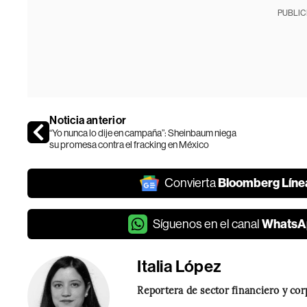
PUBLIC
Noticia anterior
“Yo nunca lo dije en campaña”: Sheinbaum niega
su promesa contra el fracking en México
Bloomberg Líne
Convierta
WhatsA
Síguenos en el canal
Italia López
Reportera de sector financiero y co