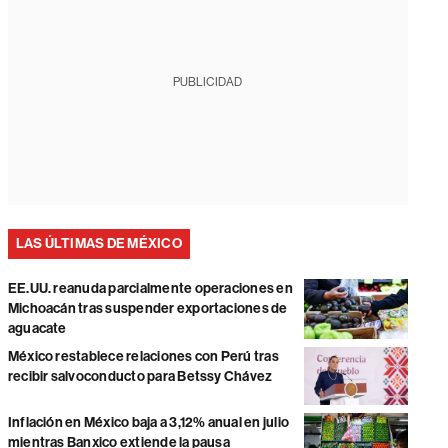
PUBLICIDAD
LAS ÚLTIMAS DE MÉXICO
EE.UU. reanuda parcialmente operaciones en
Michoacán tras suspender exportaciones de
aguacate
México restablece relaciones con Perú tras
recibir salvoconducto para Betssy Chávez
Inflación en México baja a 3,12% anual en julio
mientras Banxico extiende la pausa