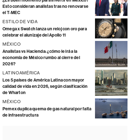
¿Es buen momento para invertir en México?
Esto consideran analistas tras no renovarse
el T-MEC
ESTILO DE VIDA
Omega x Swatch lanza un reloj con oro para
celebrar el alunizaje del Apollo 11
MÉXICO
Analistas vs Hacienda: ¿cómo le irá a la
economía de México rumbo al cierre del
2026?
LATINOAMÉRICA
Los 5 países de América Latina con mayor
calidad de vida en 2026, según clasificación
de Wharton
MÉXICO
Pemex duplica quema de gas natural por falta
de infraestructura