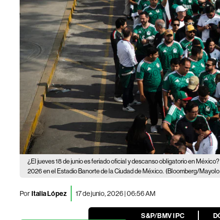
¿El jueves 18 de junio es feriado oficial y descanso obligatorio en México
2026 en el Estadio Banorte de la Ciudad de México.
(Bloomberg/Mayolo 
Por
Italia López
17 de junio, 2026 | 06:56 AM
S&P/BMV IPC
D