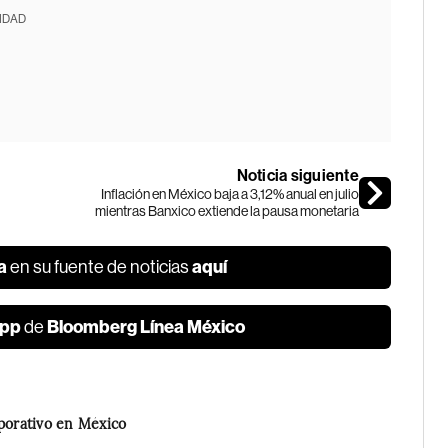
IDAD
Noticia siguiente
Inflación en México baja a 3,12% anual en julio
mientras Banxico extiende la pausa monetaria
a
aquí
en su fuente de noticias
pp
Bloomberg Línea México
de
rporativo en México