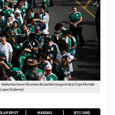
?
Asistentes hacen fila antes del partido inaugural de la Copa Mundial
Lopez Gutierrez)
ÓLAR SPOT
NASDAQ
BTC/USD