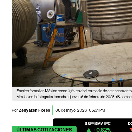
Empleo formal en México crece 0,1% en abril en medio de estancamient
México en la fotografía tomada el jueves 6 de febrero de 2025.
(Bloomber
Por
Zenyazen Flores
08 de mayo, 2026 | 05:31 PM
S&P/BMV IPC
D
+0.82%
ÚLTIMAS
COTIZACIONES