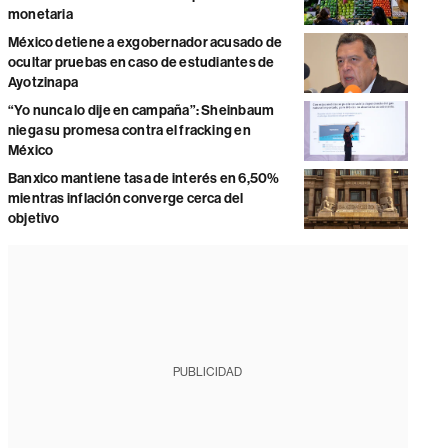
monetaria
México detiene a exgobernador acusado de
ocultar pruebas en caso de estudiantes de
Ayotzinapa
“Yo nunca lo dije en campaña”: Sheinbaum
niega su promesa contra el fracking en
México
Banxico mantiene tasa de interés en 6,50%
mientras inflación converge cerca del
objetivo
PUBLICIDAD