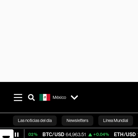
México
Las noticias del día
Newsletters
Línea Mundial
BTC/USD
64,963.51
ETH/USD
1,916.428
+0.02%
+0.04%
Bloomberg 