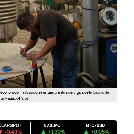
o económico.
Trabajadores en una planta siderúrgica de la Ciudad de
g/Mauricio Palos)
ÓLAR SPOT
NASDAQ
BTC/USD
-0.43%
+1.30%
+0.05%