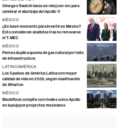
Omega x Swatch lanza un reloj con oro para
celebrar el alunizaje del Apollo 11
MÉXICO
¿Es buen momento para invertir en México?
Esto consideran analistas tras no renovarse
el T-MEC
MÉXICO
Pemex duplica quema de gas natural por falta
de infraestructura
LATINOAMÉRICA
Los 5 países de América Latina con mayor
calidad de vida en 2026, según clasificación
de Wharton
MÉXICO
BlackRock compite con rivales como Apollo
en la puja por proyectos mexicanos