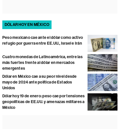
DÓLAR HOY EN MÉXICO
Peso mexicano cae ante el dólar como activo
refugio por guerra entre EE.UU., Israel e Irán
Cuatro monedas de Latinoamérica, entre las
más fuertes frente al dólar en mercados
emergentes
Dólar en México cae a su peor nivel desde
mayo de 2024 ante política de Estados
Unidos
Dólar hoy 19 de enero: peso cae por tensiones
geopolíticas de EE.UU. y amenazas militares a
México