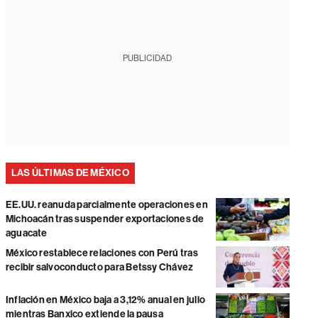
PUBLICIDAD
LAS ÚLTIMAS DE MÉXICO
EE.UU. reanuda parcialmente operaciones en
Michoacán tras suspender exportaciones de
aguacate
México restablece relaciones con Perú tras
recibir salvoconducto para Betssy Chávez
Inflación en México baja a 3,12% anual en julio
mientras Banxico extiende la pausa