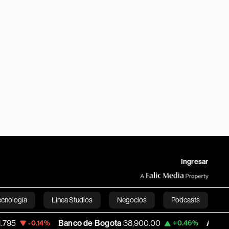
Ingresar
ecnología
Línea Studios
Negocios
Podcasts
Banco de Bogota
38,900.00
Apple
313.305
.14%
+0.46%
English