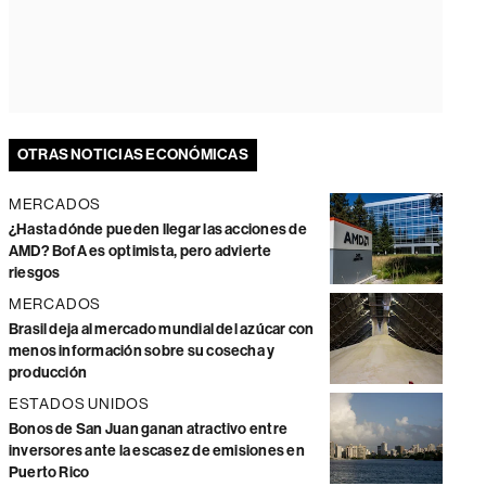
OTRAS NOTICIAS ECONÓMICAS
MERCADOS
¿Hasta dónde pueden llegar las acciones de
AMD? BofA es optimista, pero advierte
riesgos
MERCADOS
Brasil deja al mercado mundial del azúcar con
menos información sobre su cosecha y
producción
ESTADOS UNIDOS
Bonos de San Juan ganan atractivo entre
inversores ante la escasez de emisiones en
Puerto Rico