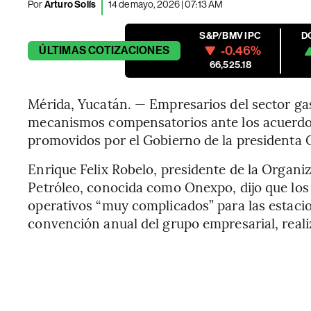
Por
Arturo Solís
14 de mayo, 2026 | 07:13 AM
S&P/BMV IPC
D
-0.46%
ÚLTIMAS
COTIZACIONES
66,525.18
Mérida, Yucatán. — Empresarios del sector gas
mecanismos compensatorios ante los acuerdos
promovidos por el Gobierno de la presidenta 
Enrique Felix Robelo, presidente de la Organ
Petróleo, conocida como Onexpo, dijo que los
operativos “muy complicados” para las estacio
convención anual del grupo empresarial, reali