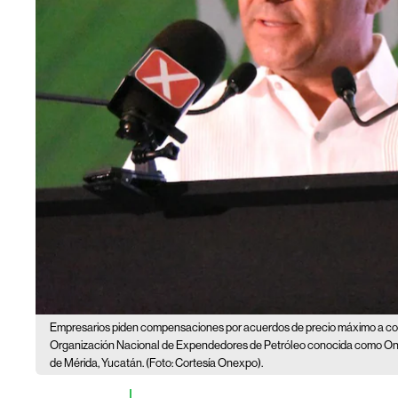
Empresarios piden compensaciones por acuerdos de precio máximo a co
Organización Nacional de Expendedores de Petróleo conocida como Onex
de Mérida, Yucatán. (Foto: Cortesía Onexpo).