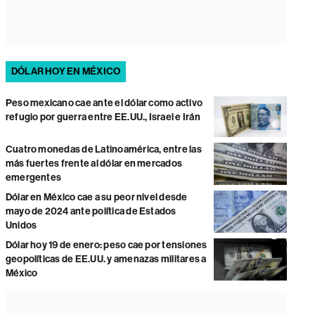
DÓLAR HOY EN MÉXICO
Peso mexicano cae ante el dólar como activo
refugio por guerra entre EE.UU., Israel e Irán
Cuatro monedas de Latinoamérica, entre las
más fuertes frente al dólar en mercados
emergentes
Dólar en México cae a su peor nivel desde
mayo de 2024 ante política de Estados
Unidos
Dólar hoy 19 de enero: peso cae por tensiones
geopolíticas de EE.UU. y amenazas militares a
México