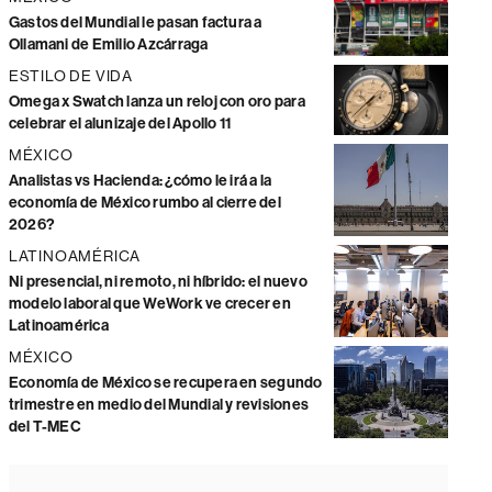
Gastos del Mundial le pasan factura a
Ollamani de Emilio Azcárraga
ESTILO DE VIDA
Omega x Swatch lanza un reloj con oro para
celebrar el alunizaje del Apollo 11
MÉXICO
Analistas vs Hacienda: ¿cómo le irá a la
economía de México rumbo al cierre del
2026?
LATINOAMÉRICA
Ni presencial, ni remoto, ni híbrido: el nuevo
modelo laboral que WeWork ve crecer en
Latinoamérica
MÉXICO
Economía de México se recupera en segundo
trimestre en medio del Mundial y revisiones
del T-MEC