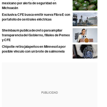
mexicano por alerta de seguridad en
Michoacán
Exclusiva: CFE busca emitir nueva Fibra E con
portafolio de centrales eléctricas
Sheinbaum publica decreto para ampliar
transparencia del Gobierno, filiales de Pemex
y CFE
Chipotle retira jalapeños en Minnesota por
posible vínculo con un brote de salmonela
PUBLICIDAD