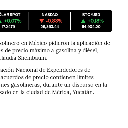
ÓLAR SPOT
NASDAQ
BTC/USD
+0.07%
-0.83%
+0.18%
17.2479
26,363.44
64,904.20
olinero en México pidieron la aplicación de
 de precio máximo a gasolina y diésel,
Claudia Sheinbaum.
ización Nacional de Expendedores de
 acuerdos de precio contienen límites
nes gasolineras, durante un discurso en la
zado en la ciudad de Mérida, Yucatán.