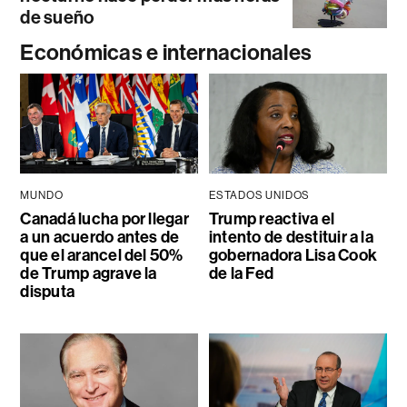
de sueño
Económicas e internacionales
MUNDO
ESTADOS UNIDOS
Canadá lucha por llegar
Trump reactiva el
a un acuerdo antes de
intento de destituir a la
que el arancel del 50%
gobernadora Lisa Cook
de Trump agrave la
de la Fed
disputa