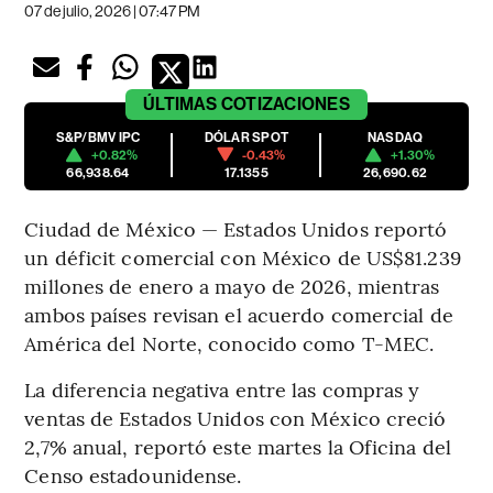
07 de julio, 2026 | 07:47 PM
ÚLTIMAS
COTIZACIONES
S&P/BMV IPC
DÓLAR SPOT
NASDAQ
+0.82%
-0.43%
+1.30%
66,938.64
17.1355
26,690.62
Ciudad de México — Estados Unidos reportó
un déficit comercial con México de US$81.239
millones de enero a mayo de 2026, mientras
ambos países revisan el acuerdo comercial de
América del Norte, conocido como T-MEC.
La diferencia negativa entre las compras y
ventas de Estados Unidos con México creció
2,7% anual, reportó este martes la Oficina del
Censo estadounidense.