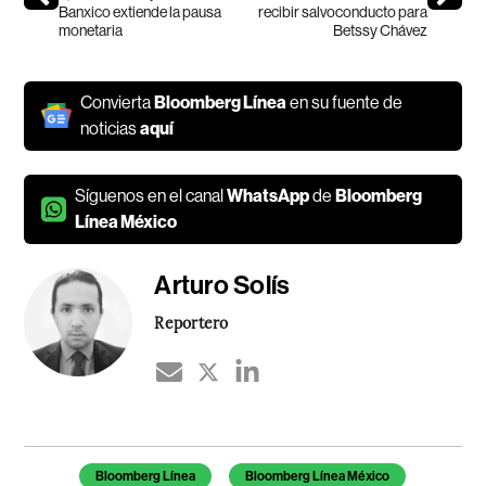
Banxico extiende la pausa
recibir salvoconducto para
monetaria
Betssy Chávez
Convierta
Bloomberg Línea
en su fuente de
noticias
aquí
Síguenos en el canal
WhatsApp
de
Bloomberg
Línea México
Arturo Solís
Reportero
Temas de este artículo
Bloomberg Línea
Bloomberg Línea México