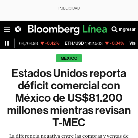
PUBLICIDAD
Ingresar
-0.42%
ETH/USD
-0.34%
Visa
64,764.93
1,912.503
362.50
MÉXICO
Estados Unidos reporta
déficit comercial con
México de US$81.200
millones mientras revisan
T-MEC
La diferencia negativa entre las compras y ventas de