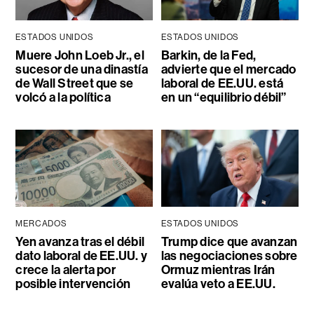
ESTADOS UNIDOS
ESTADOS UNIDOS
Muere John Loeb Jr., el
Barkin, de la Fed,
sucesor de una dinastía
advierte que el mercado
de Wall Street que se
laboral de EE.UU. está
volcó a la política
en un “equilibrio débil”
MERCADOS
ESTADOS UNIDOS
Yen avanza tras el débil
Trump dice que avanzan
dato laboral de EE.UU. y
las negociaciones sobre
crece la alerta por
Ormuz mientras Irán
posible intervención
evalúa veto a EE.UU.