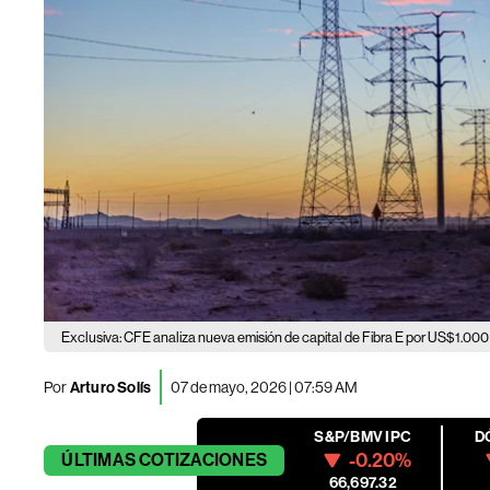
Exclusiva: CFE analiza nueva emisión de capital de Fibra E por US$1.000
Por
Arturo Solís
07 de mayo, 2026 | 07:59 AM
S&P/BMV IPC
D
-0.20%
ÚLTIMAS
COTIZACIONES
66,697.32