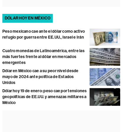
DÓLAR HOY EN MÉXICO
Peso mexicano cae ante el dólar como activo
refugio por guerra entre EE.UU., Israel e Irán
Cuatro monedas de Latinoamérica, entre las
más fuertes frente al dólar en mercados
emergentes
Dólar en México cae a su peor nivel desde
mayo de 2024 ante política de Estados
Unidos
Dólar hoy 19 de enero: peso cae por tensiones
geopolíticas de EE.UU. y amenazas militares a
México