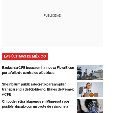
PUBLICIDAD
LAS ÚLTIMAS DE MÉXICO
Exclusiva: CFE busca emitir nueva Fibra E con
portafolio de centrales eléctricas
Sheinbaum publica decreto para ampliar
transparencia del Gobierno, filiales de Pemex
y CFE
Chipotle retira jalapeños en Minnesota por
posible vínculo con un brote de salmonela