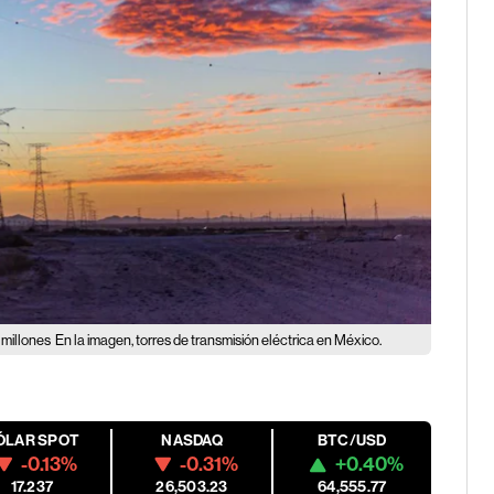
 millones
En la imagen, torres de transmisión eléctrica en México.
ÓLAR SPOT
NASDAQ
BTC/USD
-0.13%
-0.31%
+0.40%
17.237
26,503.23
64,555.77