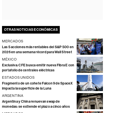
OTRAS NOTICIAS ECONÓMICAS
MERCADOS
Las 5 acciones más rentables del S&P 500 en
2026 en una semana récord para Wall Street
MÉXICO
Exclusiva: CFE busca emitir nueva Fibra E con
portafolio de centrales eléctricas
ESTADOS UNIDOS
Fragmento de un cohete Falcon 9 de SpaceX
impacta la superficie de la Luna
ARGENTINA
Argentina y China renuevan swap de
monedas: se extiende el plazo a cinco años