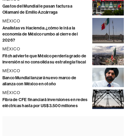
Gastos del Mundial le pasan factura a
Ollamani de Emilio Azcárraga
MÉXICO
Analistas vs Hacienda: ¿cómo le irá a la
economía de México rumbo al cierre del
2026?
MÉXICO
Fitch advierte que México perdería grado de
inversión si no consolida su estrategia fiscal
MÉXICO
Banco Mundial lanzará nuevo marco de
alianza con México en otoño
MÉXICO
Fibra de CFE financiará inversiones en redes
eléctricas hasta por US$3.500 millones