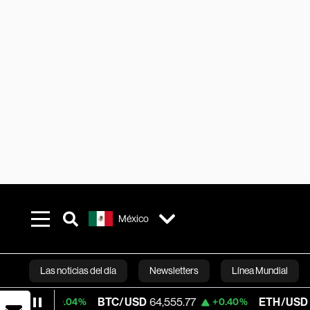
México
Las noticias del día
Newsletters
Línea Mundial
BTC/USD
64,555.77
ETH/USD
1,893.845
+0.04%
+0.40%
Bloomberg 