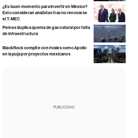
¿Es buen momento para invertir en México?
Esto consideran analistas tras no renovarse
el T-MEC
Pemex duplica quema de gas natural por falta
de infraestructura
BlackRock compite con rivales como Apollo
en la puja por proyectos mexicanos
PUBLICIDAD