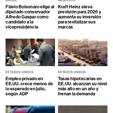
BRASIL
NEGOCIOS
Flávio Bolsonaro elige al
Kraft Heinz eleva
diputado conservador
previsión para 2026 y
Alfredo Gaspar como
aumenta su inversión
candidato a la
para revitalizar sus
vicepresidencia
marcas
ESTADOS UNIDOS
ESTADOS UNIDOS
Empleo privado en
Tasas hipotecarias en
EE.UU. crece menos de
EE.UU. alcanzan su nivel
lo esperado en julio,
más alto en un año y
según ADP
frenan la demanda