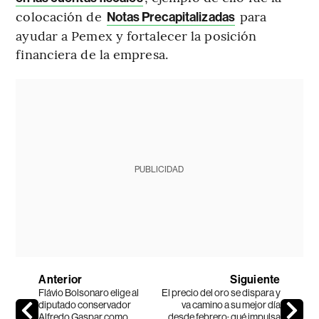
colocación de
para
Notas Precapitalizadas
ayudar a Pemex y fortalecer la posición
financiera de la empresa.
PUBLICIDAD
Anterior
Siguiente
Flávio Bolsonaro elige al
El precio del oro se dispara y
diputado conservador
va camino a su mejor día
Alfredo Gaspar como
desde febrero: qué impulsa