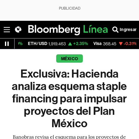
PUBLICIDAD
Ingresar
ETH/USD
+2.35%
Visa
-0.31%
MercadoL
1,919.463
368.45
MÉXICO
Exclusiva: Hacienda
analiza esquema staple
financing para impulsar
proyectos del Plan
México
Banobras revisa el esquema para los proyectos de