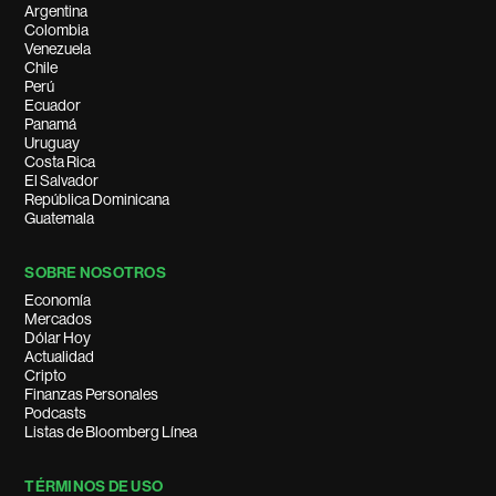
Argentina
Colombia
Venezuela
Chile
Perú
Ecuador
Panamá
Uruguay
Costa Rica
El Salvador
República Dominicana
Guatemala
SOBRE NOSOTROS
Economía
Mercados
Dólar Hoy
Actualidad
Cripto
Finanzas Personales
Podcasts
Listas de Bloomberg Línea
TÉRMINOS DE USO