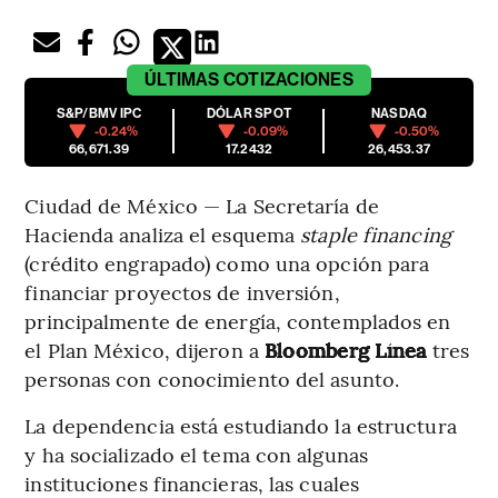
ÚLTIMAS
COTIZACIONES
S&P/BMV IPC
DÓLAR SPOT
NASDAQ
-0.24%
-0.09%
-0.50%
66,671.39
17.2432
26,453.37
Ciudad de México — La Secretaría de
Hacienda analiza el esquema
staple financing
(crédito engrapado) como una opción para
financiar proyectos de inversión,
principalmente de energía, contemplados en
el Plan México, dijeron a
Bloomberg Línea
tres
personas con conocimiento del asunto.
La dependencia está estudiando la estructura
y ha socializado el tema con algunas
instituciones financieras, las cuales