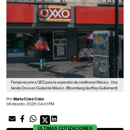
Femsa recurre a QED para la expansión de créditos en México.
Una
tienda Oxxo en Ciudad de México.
(Bloomberg/Jeoffrey Guillemard)
Por
Maria Clara Cobo
08 de junio, 2026 | 04:01 PM
ÚLTIMAS
COTIZACIONES