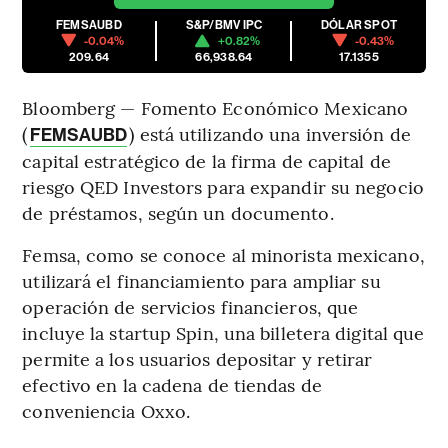
FEMSAUBD
S&P/BMV IPC
DÓLAR SPOT
-0.04%
+0.82%
-0.43%
209.64
66,938.64
17.1355
Bloomberg — Fomento Económico Mexicano
(
) está utilizando una inversión de
FEMSAUBD
capital estratégico de la firma de capital de
riesgo QED Investors para expandir su negocio
de préstamos, según un documento.
Femsa, como se conoce al minorista mexicano,
utilizará el financiamiento para ampliar su
operación de servicios financieros, que
incluye la startup Spin, una billetera digital que
permite a los usuarios depositar y retirar
efectivo en la cadena de tiendas de
conveniencia Oxxo.