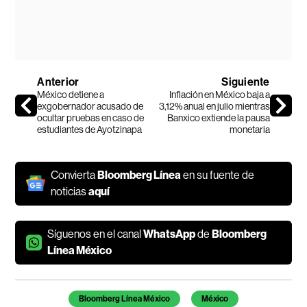
Anterior
Siguiente
México detiene a
Inflación en México baja a
exgobernador acusado de
3,12% anual en julio mientras
ocultar pruebas en caso de
Banxico extiende la pausa
estudiantes de Ayotzinapa
monetaria
Convierta
Bloomberg Línea
en su fuente de
noticias
aquí
Síguenos en el canal
WhatsApp
de
Bloomberg
Línea México
Temas de este artículo
Bloomberg Línea México
México