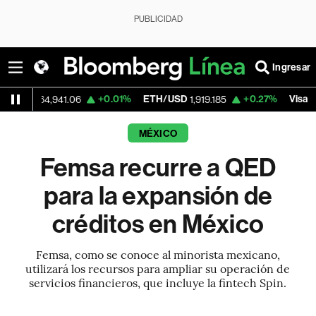
PUBLICIDAD
Ingresar
+0.01%
ETH/USD
+0.27%
Visa
4,941.06
1,919.185
362.50
MÉXICO
Femsa recurre a QED
para la expansión de
créditos en México
Femsa, como se conoce al minorista mexicano,
utilizará los recursos para ampliar su operación de
servicios financieros, que incluye la fintech Spin.