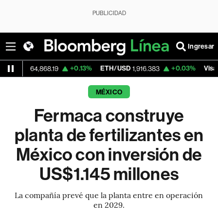
PUBLICIDAD
Ingresar
+0.13%
ETH/USD
+0.03%
Visa
64,868.19
1,916.383
368.22
MÉXICO
Fermaca construye
planta de fertilizantes en
México con inversión de
US$1.145 millones
La compañía prevé que la planta entre en operación
en 2029.