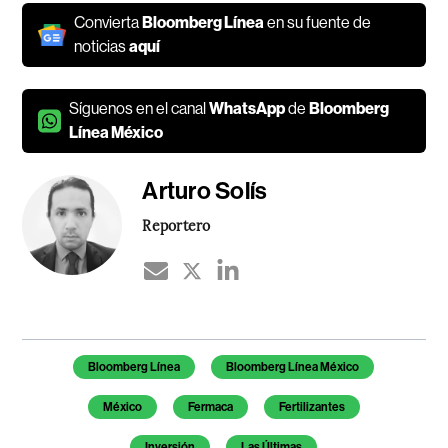
Convierta
Bloomberg Línea
en su fuente de
noticias
aquí
Síguenos en el canal
WhatsApp
de
Bloomberg
Línea México
Arturo Solís
Reportero
Temas de este artículo
Bloomberg Línea
Bloomberg Línea México
México
Fermaca
Fertilizantes
Inversión
Las Últimas