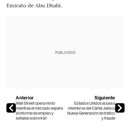
Emirato de Abu Dhabi.
PUBLICIDAD
Anterior
Siguiente
Wall Street opera mixto
Estados Unidos acusa a
mientras el mercado espera
miembros del Cártel Jalisco
el informe de empleo y
Nueva Generación de tráfico
señales sobre Irán
y fraude