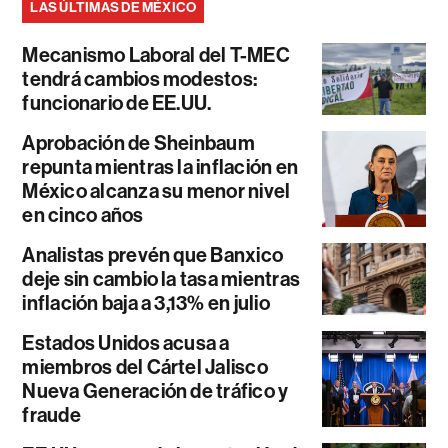
LAS ÚLTIMAS DE MÉXICO
Mecanismo Laboral del T-MEC
tendrá cambios modestos:
funcionario de EE.UU.
Aprobación de Sheinbaum
repunta mientras la inflación en
México alcanza su menor nivel
en cinco años
Analistas prevén que Banxico
deje sin cambio la tasa mientras
inflación baja a 3,13% en julio
Estados Unidos acusa a
miembros del Cártel Jalisco
Nueva Generación de tráfico y
fraude