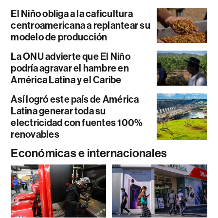
El Niño obliga a la caficultura
centroamericana a replantear su
modelo de producción
La ONU advierte que El Niño
podría agravar el hambre en
América Latina y el Caribe
Así logró este país de América
Latina generar toda su
electricidad con fuentes 100%
renovables
Económicas e internacionales