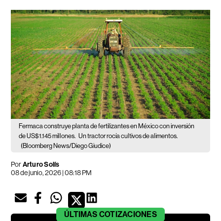
Fermaca construye planta de fertilizantes en México con inversión
de US$1.145 millones.
Un tractor rocía cultivos de alimentos.
(Bloomberg News/Diego Giudice)
Por
Arturo Solís
08 de junio, 2026 | 08:18 PM
ÚLTIMAS
COTIZACIONES