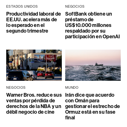
ESTADOS UNIDOS
NEGOCIOS
Productividad laboral de
SoftBank obtiene un
EE.UU. acelera más de
préstamo de
lo esperado en el
US$10.000 millones
segundo trimestre
respaldado por su
participación en OpenAI
NEGOCIOS
MUNDO
Warner Bros. reduce sus
Irán dice que acuerdo
ventas por pérdida de
con Omán para
derechos de la NBA y un
gestionar el estrecho de
débil negocio de cine
Ormuz está en su fase
final