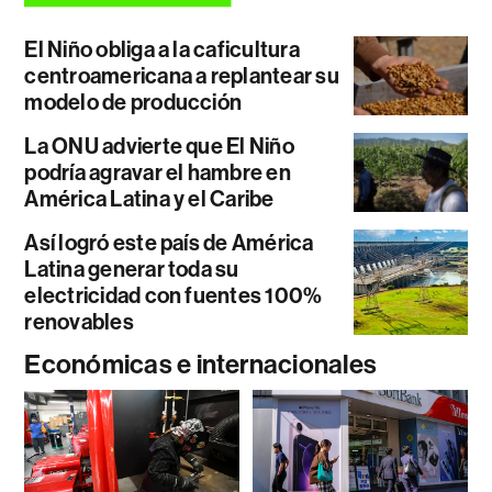
El Niño obliga a la caficultura
centroamericana a replantear su
modelo de producción
La ONU advierte que El Niño
podría agravar el hambre en
América Latina y el Caribe
Así logró este país de América
Latina generar toda su
electricidad con fuentes 100%
renovables
Económicas e internacionales