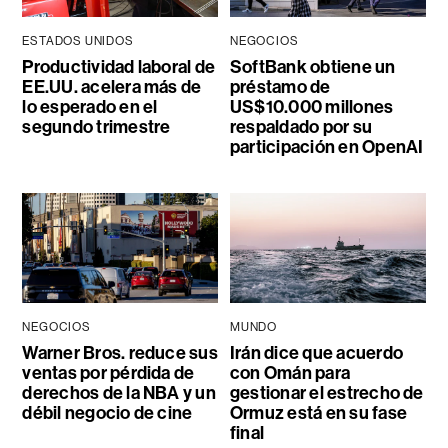
ESTADOS UNIDOS
NEGOCIOS
Productividad laboral de
SoftBank obtiene un
EE.UU. acelera más de
préstamo de
lo esperado en el
US$10.000 millones
segundo trimestre
respaldado por su
participación en OpenAI
NEGOCIOS
MUNDO
Warner Bros. reduce sus
Irán dice que acuerdo
ventas por pérdida de
con Omán para
derechos de la NBA y un
gestionar el estrecho de
débil negocio de cine
Ormuz está en su fase
final