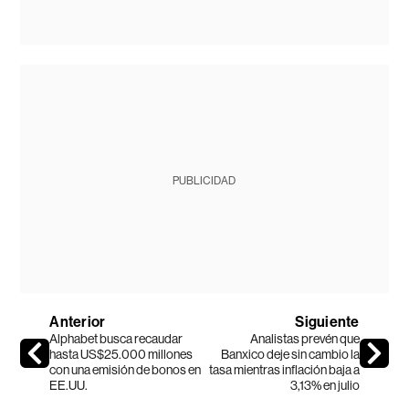
PUBLICIDAD
Anterior
Siguiente
Alphabet busca recaudar
Analistas prevén que
hasta US$25.000 millones
Banxico deje sin cambio la
con una emisión de bonos en
tasa mientras inflación baja a
EE.UU.
3,13% en julio