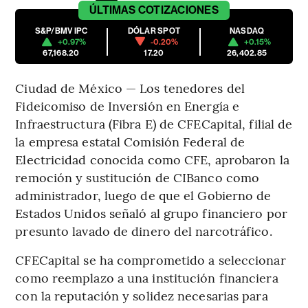
ÚLTIMAS
COTIZACIONES
S&P/BMV IPC
DÓLAR SPOT
NASDAQ
+0.97%
-0.20%
+0.15%
67,168.20
17.20
26,402.85
Ciudad de México — Los tenedores del
Fideicomiso de Inversión en Energía e
Infraestructura (Fibra E) de CFECapital, filial de
la empresa estatal Comisión Federal de
Electricidad conocida como CFE, aprobaron la
remoción y sustitución de CIBanco como
administrador, luego de que el Gobierno de
Estados Unidos señaló al grupo financiero por
presunto lavado de dinero del narcotráfico.
CFECapital se ha comprometido a seleccionar
como reemplazo a una institución financiera
con la reputación y solidez necesarias para