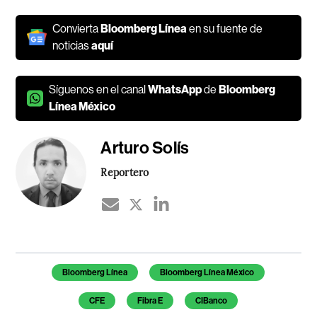
Convierta
Bloomberg Línea
en su fuente de
noticias
aquí
Síguenos en el canal
WhatsApp
de
Bloomberg
Línea México
Arturo Solís
Reportero
Temas de este artículo
Bloomberg Línea
Bloomberg Línea México
CFE
Fibra E
CIBanco