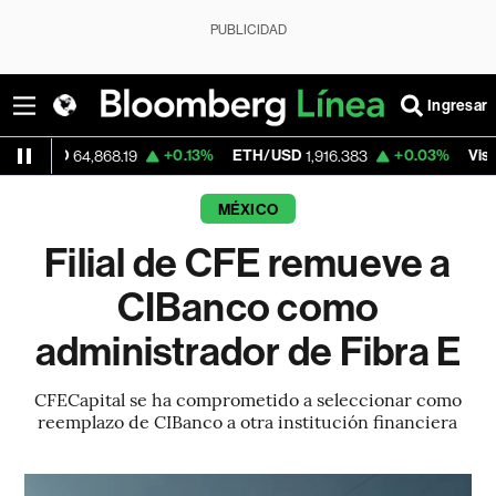
PUBLICIDAD
Ingresar
SD
+0.13%
ETH/USD
+0.03%
Visa
64,868.19
1,916.383
368.2
MÉXICO
Filial de CFE remueve a
CIBanco como
administrador de Fibra E
CFECapital se ha comprometido a seleccionar como
reemplazo de CIBanco a otra institución financiera