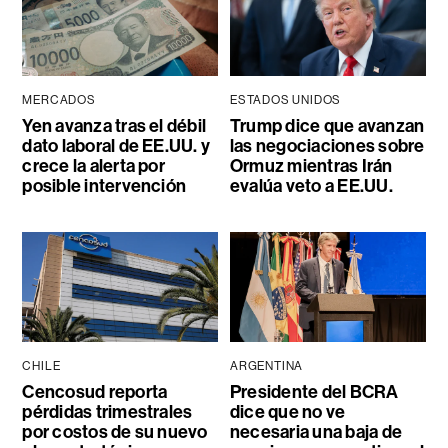
MERCADOS
ESTADOS UNIDOS
Yen avanza tras el débil
Trump dice que avanzan
dato laboral de EE.UU. y
las negociaciones sobre
crece la alerta por
Ormuz mientras Irán
posible intervención
evalúa veto a EE.UU.
CHILE
ARGENTINA
Cencosud reporta
Presidente del BCRA
pérdidas trimestrales
dice que no ve
por costos de su nuevo
necesaria una baja de