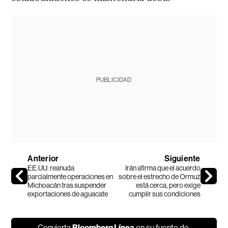
PUBLICIDAD
Anterior
Siguiente
EE.UU. reanuda
Irán afirma que el acuerdo
parcialmente operaciones en
sobre el estrecho de Ormuz
Michoacán tras suspender
está cerca, pero exige
exportaciones de aguacate
cumplir sus condiciones
Convierta
Bloomberg Línea
en su fuente de