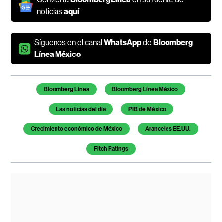
noticias
aquí
Síguenos en el canal
WhatsApp
de
Bloomberg
Línea México
Temas de este artículo
Bloomberg Línea
Bloomberg Línea México
Las noticias del día
PIB de México
Crecimiento económico de México
Aranceles EE.UU.
Fitch Ratings