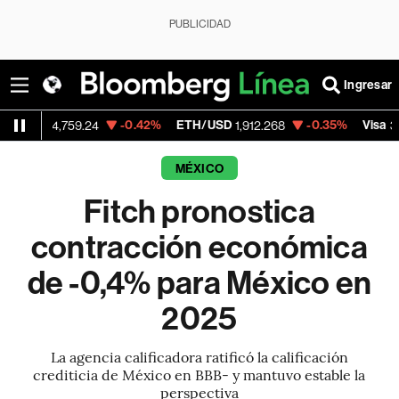
PUBLICIDAD
Ingresar
-0.42%
ETH/USD
-0.35%
Visa
-
,759.24
1,912.268
362.50
MÉXICO
Fitch pronostica
contracción económica
de -0,4% para México en
2025
La agencia calificadora ratificó la calificación
crediticia de México en BBB- y mantuvo estable la
perspectiva