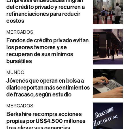
Empresas endeudadas migran
del crédito privado y recurren a
refinanciaciones para reducir
costos
MERCADOS
Fondos de crédito privado evitan
los peores temores y se
recuperan de sus mínimos
bursátiles
MUNDO
Jóvenes que operan en bolsa a
diario reportan más sentimientos
de fracaso, según estudio
MERCADOS
Berkshire recompra acciones
propias por US$4.500 millones
tras elevar sus ganancias