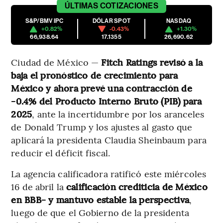
ÚLTIMAS
COTIZACIONES
S&P/BMV IPC
DÓLAR SPOT
NASDAQ
+0.82%
-0.43%
+1.30%
66,938.64
17.1355
26,690.62
Ciudad de México —
Fitch Ratings revisó a la
baja el pronóstico de crecimiento para
México y ahora prevé una contracción de
-0.4% del Producto Interno Bruto (PIB) para
2025
, ante la incertidumbre por los aranceles
de Donald Trump y los ajustes al gasto que
aplicará la presidenta Claudia Sheinbaum para
reducir el déficit fiscal.
La agencia calificadora ratificó este miércoles
16 de abril la
calificación crediticia de México
en BBB- y mantuvo estable la perspectiva
,
luego de que el Gobierno de la presidenta