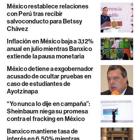
México restablece relaciones
con Perú tras recibir
salvoconducto para Betssy
Chávez
Inflación en México baja a 3,12%
anual en julio mientras Banxico
extiende la pausa monetaria
México detiene a exgobernador
acusado de ocultar pruebas en
caso de estudiantes de
Ayotzinapa
“Yo nunca lo dije en campaña”:
Sheinbaum niega su promesa
contra el fracking en México
Banxico mantiene tasa de
interés en 6,50% mientras