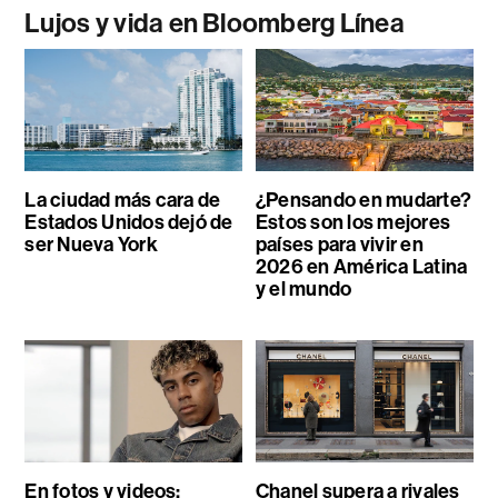
Lujos y vida en Bloomberg Línea
La ciudad más cara de
¿Pensando en mudarte?
Estados Unidos dejó de
Estos son los mejores
ser Nueva York
países para vivir en
2026 en América Latina
y el mundo
En fotos y videos:
Chanel supera a rivales