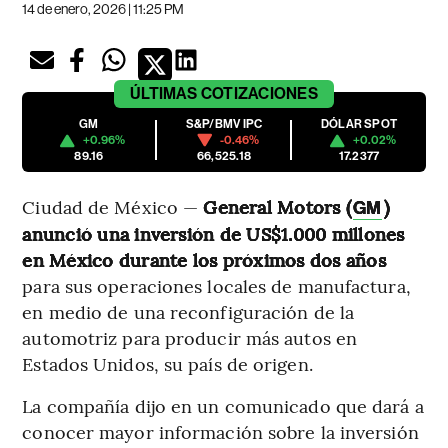
14 de enero, 2026 | 11:25 PM
ÚLTIMAS
COTIZACIONES
GM
S&P/BMV IPC
DÓLAR SPOT
+0.96%
-0.46%
+0.02%
89.16
66,525.18
17.2377
Ciudad de México —
General Motors (
)
GM
anunció una inversión de US$1.000 millones
en México durante los próximos dos años
para sus operaciones locales de manufactura,
en medio de una reconfiguración de la
automotriz para producir más autos en
Estados Unidos, su país de origen.
La compañía dijo en un comunicado que dará a
conocer mayor información sobre la inversión