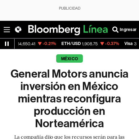
PUBLICIDAD
Ingresar
-0.21%
ETH/USD
-0.37%
Visa
-
4,650.41
1,908.75
368.54
MÉXICO
General Motors anuncia
inversión en México
mientras reconfigura
producción en
Norteamérica
La compañía dijo que los recursos serán para las