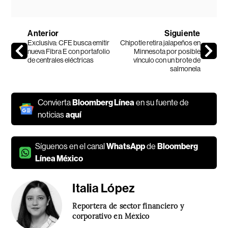
Anterior
Siguiente
Exclusiva: CFE busca emitir
Chipotle retira jalapeños en
nueva Fibra E con portafolio
Minnesota por posible
de centrales eléctricas
vínculo con un brote de
salmonela
Convierta
Bloomberg Línea
en su fuente de
noticias
aquí
Síguenos en el canal
WhatsApp
de
Bloomberg
Línea México
Italia López
Reportera de sector financiero y
corporativo en México