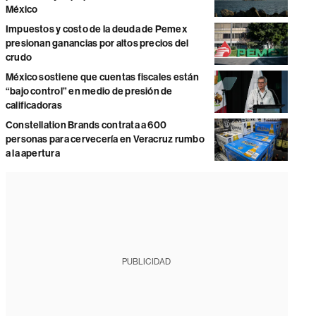
México
Impuestos y costo de la deuda de Pemex
presionan ganancias por altos precios del
crudo
México sostiene que cuentas fiscales están
“bajo control” en medio de presión de
calificadoras
Constellation Brands contrata a 600
personas para cervecería en Veracruz rumbo
a la apertura
PUBLICIDAD