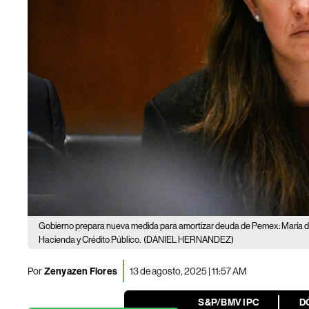
Gobierno prepara nueva medida para amortizar deuda de Pemex: María d
Hacienda y Crédito Público.
(DANIEL HERNANDEZ)
Por
Zenyazen Flores
13 de agosto, 2025 | 11:57 AM
S&P/BMV IPC
D