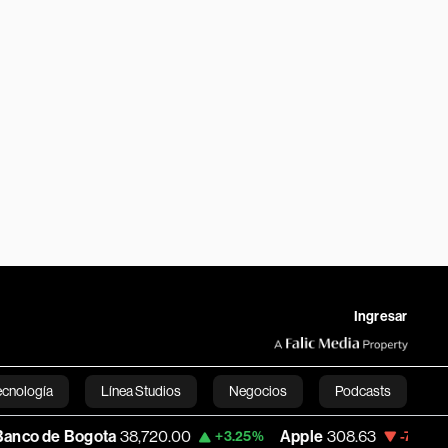
Ingresar
ecnología
Línea Studios
Negocios
Podcasts
Bogota
38,720.00
Apple
308.63
USD CO
+3.25%
-7.53%
English