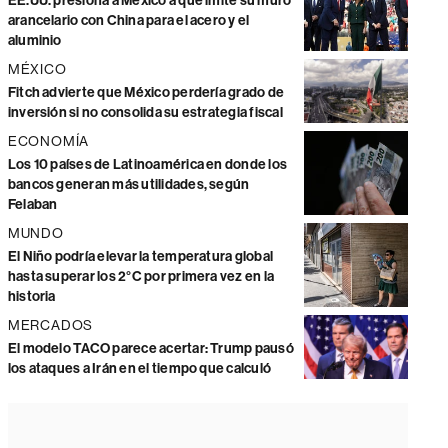
EE.UU. presiona a México a que imite su muro
arancelario con China para el acero y el
aluminio
MÉXICO
Fitch advierte que México perdería grado de
inversión si no consolida su estrategia fiscal
ECONOMÍA
Los 10 países de Latinoamérica en donde los
bancos generan más utilidades, según
Felaban
MUNDO
El Niño podría elevar la temperatura global
hasta superar los 2°C por primera vez en la
historia
MERCADOS
El modelo TACO parece acertar: Trump pausó
los ataques a Irán en el tiempo que calculó