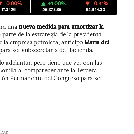
-0.00%
+1.00%
-0.41%
17.3426
25,373.85
62,644.30
ara una
nueva medida para amortizar la
 parte de la estrategia de la presidenta
e la empresa petrolera, anticipó
María del
para ser subsecretaria de Hacienda.
o adelantar, pero tiene que ver con las
Bonilla al comparecer ante la Tercera
ión Permanente del Congreso para ser
IDAD