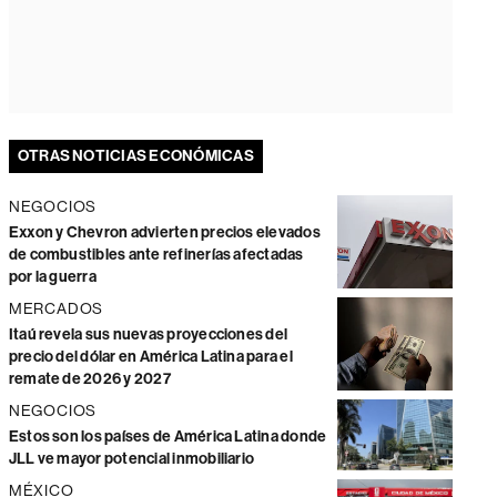
OTRAS NOTICIAS ECONÓMICAS
NEGOCIOS
Exxon y Chevron advierten precios elevados
de combustibles ante refinerías afectadas
por la guerra
MERCADOS
Itaú revela sus nuevas proyecciones del
precio del dólar en América Latina para el
remate de 2026 y 2027
NEGOCIOS
Estos son los países de América Latina donde
JLL ve mayor potencial inmobiliario
MÉXICO