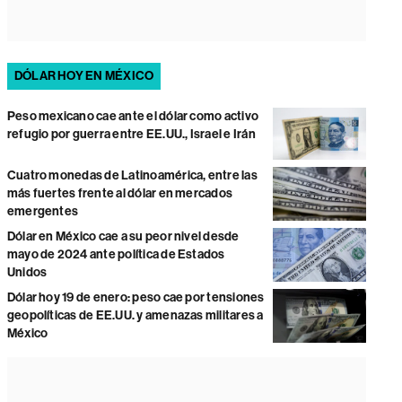
DÓLAR HOY EN MÉXICO
Peso mexicano cae ante el dólar como activo
refugio por guerra entre EE.UU., Israel e Irán
Cuatro monedas de Latinoamérica, entre las
más fuertes frente al dólar en mercados
emergentes
Dólar en México cae a su peor nivel desde
mayo de 2024 ante política de Estados
Unidos
Dólar hoy 19 de enero: peso cae por tensiones
geopolíticas de EE.UU. y amenazas militares a
México