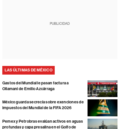
PUBLICIDAD
LAS ÚLTIMAS DE MÉXICO
Gastos del Mundial le pasan factura a
Ollamani de Emilio Azcárraga
México guarda secrecía sobre exenciones de
impuestos del Mundial de la FIFA 2026
Pemex y Petrobras evalúan activos en aguas
profundas y capa presalina en el Golfo de