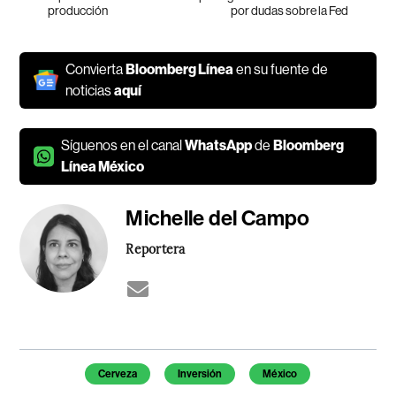
producción
por dudas sobre la Fed
Convierta
Bloomberg Línea
en su fuente de
noticias
aquí
Síguenos en el canal
WhatsApp
de
Bloomberg
Línea México
Michelle del Campo
Reportera
Temas de este artículo
Cerveza
Inversión
México