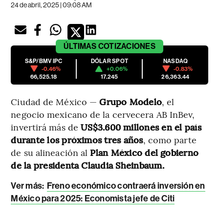
24 de abril, 2025 | 09:08 AM
ÚLTIMAS
COTIZACIONES
S&P/BMV IPC
DÓLAR SPOT
NASDAQ
-0.46%
+0.06%
-0.83%
66,525.18
17.245
26,363.44
Ciudad de México —
Grupo Modelo
, el
negocio mexicano de la cervecera AB InBev,
invertirá más de
US$3.600 millones en el país
durante los próximos tres años
, como parte
de su alineación al
Plan México del gobierno
de la presidenta Claudia Sheinbaum.
Ver más:
Freno económico contraerá inversión en
México para 2025: Economista jefe de Citi