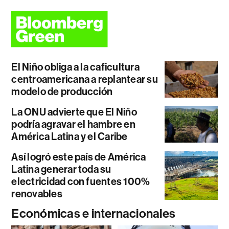
El Niño obliga a la caficultura
centroamericana a replantear su
modelo de producción
La ONU advierte que El Niño
podría agravar el hambre en
América Latina y el Caribe
Así logró este país de América
Latina generar toda su
electricidad con fuentes 100%
renovables
Económicas e internacionales