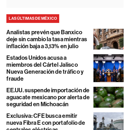
LAS ÚLTIMAS DE MÉXICO
Analistas prevén que Banxico
deje sin cambio la tasa mientras
inflación baja a 3,13% en julio
Estados Unidos acusa a
miembros del Cártel Jalisco
Nueva Generación de tráfico y
fraude
EE.UU. suspende importación de
aguacate mexicano por alerta de
seguridad en Michoacán
Exclusiva: CFE busca emitir
nueva Fibra E con portafolio de
centrales eléctricas