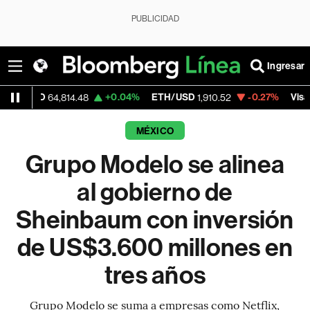
PUBLICIDAD
Ingresar
D
+0.04%
ETH/USD
-0.27%
Visa
64,814.48
1,910.52
368.54
MÉXICO
Grupo Modelo se alinea
al gobierno de
Sheinbaum con inversión
de US$3.600 millones en
tres años
Grupo Modelo se suma a empresas como Netflix,