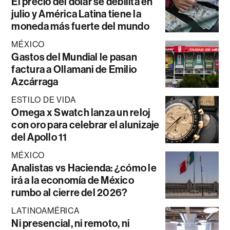
El precio del dólar se debilita en
julio y América Latina tiene la
moneda más fuerte del mundo
MÉXICO
Gastos del Mundial le pasan
factura a Ollamani de Emilio
Azcárraga
ESTILO DE VIDA
Omega x Swatch lanza un reloj
con oro para celebrar el alunizaje
del Apollo 11
MÉXICO
Analistas vs Hacienda: ¿cómo le
irá a la economía de México
rumbo al cierre del 2026?
LATINOAMÉRICA
Ni presencial, ni remoto, ni