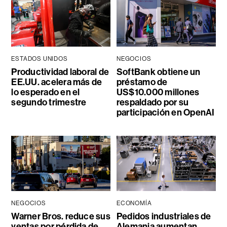
ESTADOS UNIDOS
NEGOCIOS
Productividad laboral de
SoftBank obtiene un
EE.UU. acelera más de
préstamo de
lo esperado en el
US$10.000 millones
segundo trimestre
respaldado por su
participación en OpenAI
NEGOCIOS
ECONOMÍA
Warner Bros. reduce sus
Pedidos industriales de
ventas por pérdida de
Alemania aumentan