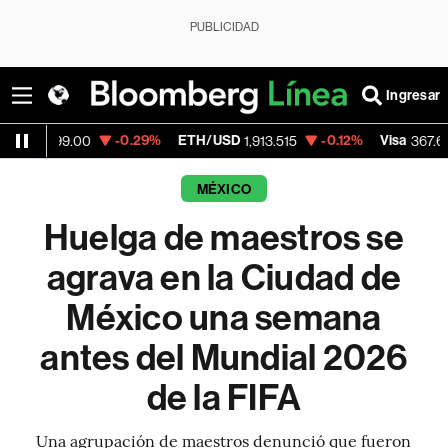
PUBLICIDAD
Ingresar
-0.29%
ETH/USD
-0.12%
Visa
-0.24
.00
1,913.515
367.65
MÉXICO
Huelga de maestros se
agrava en la Ciudad de
México una semana
antes del Mundial 2026
de la FIFA
Una agrupación de maestros denunció que fueron