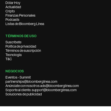
Dólar Hoy
Actualidad
Cripto
Finanzas Personales
Podcasts
Listas de Bloomberg Línea
TÉRMINOS DE USO
Suscríbete
Política de privacidad
Términos de suscripción
Tecnología
T&C
NEGOCIOS
Eventos - Summit
partnerships@bloomberglinea.com
Anúnciate con nosotros ads@bloomberglinea.com
Soporte al cliente: support@bloomberglinea.com
Soluciones de publicidad