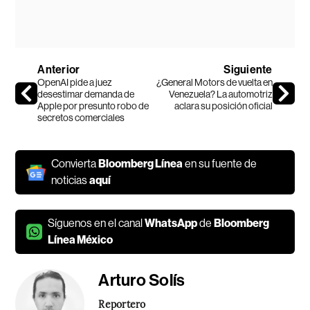
Anterior
Siguiente
OpenAI pide a juez
¿General Motors de vuelta en
desestimar demanda de
Venezuela? La automotriz
Apple por presunto robo de
aclara su posición oficial
secretos comerciales
Convierta
Bloomberg Línea
en su fuente de
noticias
aquí
Síguenos en el canal
WhatsApp
de
Bloomberg
Línea México
Arturo Solís
Reportero