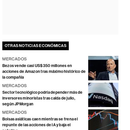
OTRAS NOTICIAS ECONÓMICAS
MERCADOS
Bezos vende casi US$350 millones en
acciones de Amazon tras máximo histórico de
la compañía
MERCADOS
Sector tecnológico podría depender más de
inversores minoristas tras caída de julio,
según JPMorgan
MERCADOS
Bolsas asiáticas caen mientras se frena el
repunte de las acciones de IA y baja el