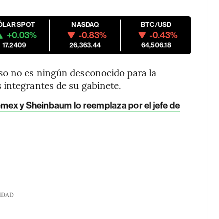
ÓLAR SPOT
NASDAQ
BTC/USD
+0.03%
-0.83%
-0.43%
17.2409
26,363.44
64,506.18
so no es ningún desconocido para la
 integrantes de su gabinete.
emex y Sheinbaum lo reemplaza por el jefe de
IDAD