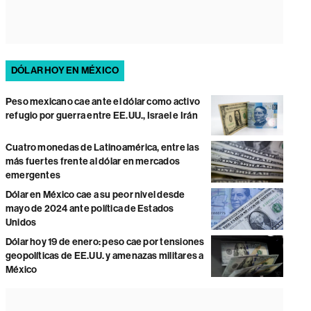
DÓLAR HOY EN MÉXICO
Peso mexicano cae ante el dólar como activo
refugio por guerra entre EE.UU., Israel e Irán
Cuatro monedas de Latinoamérica, entre las
más fuertes frente al dólar en mercados
emergentes
Dólar en México cae a su peor nivel desde
mayo de 2024 ante política de Estados
Unidos
Dólar hoy 19 de enero: peso cae por tensiones
geopolíticas de EE.UU. y amenazas militares a
México