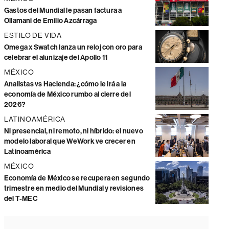
Gastos del Mundial le pasan factura a
Ollamani de Emilio Azcárraga
ESTILO DE VIDA
Omega x Swatch lanza un reloj con oro para
celebrar el alunizaje del Apollo 11
MÉXICO
Analistas vs Hacienda: ¿cómo le irá a la
economía de México rumbo al cierre del
2026?
LATINOAMÉRICA
Ni presencial, ni remoto, ni híbrido: el nuevo
modelo laboral que WeWork ve crecer en
Latinoamérica
MÉXICO
Economía de México se recupera en segundo
trimestre en medio del Mundial y revisiones
del T-MEC