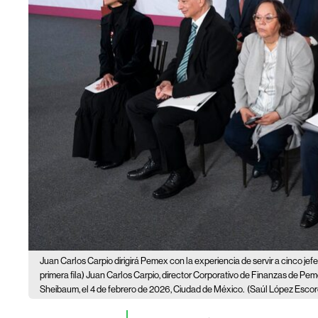
Juan Carlos Carpio dirigirá Pemex con la experiencia de servir a cinco jefe
primera fila) Juan Carlos Carpio, director Corporativo de Finanzas de Peme
Sheibaum, el 4 de febrero de 2026, Ciudad de México.
(Saúl López Escor