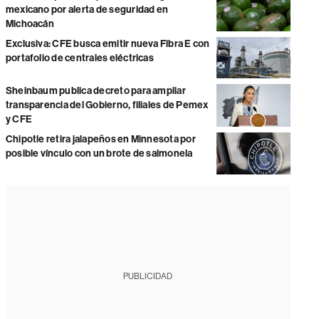
mexicano por alerta de seguridad en
Michoacán
Exclusiva: CFE busca emitir nueva Fibra E con
portafolio de centrales eléctricas
Sheinbaum publica decreto para ampliar
transparencia del Gobierno, filiales de Pemex
y CFE
Chipotle retira jalapeños en Minnesota por
posible vínculo con un brote de salmonela
PUBLICIDAD