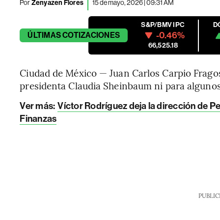
Por
Zenyazen Flores
15 de mayo, 2026 | 09:31 AM
S&P/BMV IPC
D
-0.46%
ÚLTIMAS
COTIZACIONES
66,525.18
Ciudad de México — Juan Carlos Carpio Frago
presidenta Claudia Sheinbaum ni para algunos
Ver más:
Víctor Rodríguez deja la dirección de P
Finanzas
PUBLIC