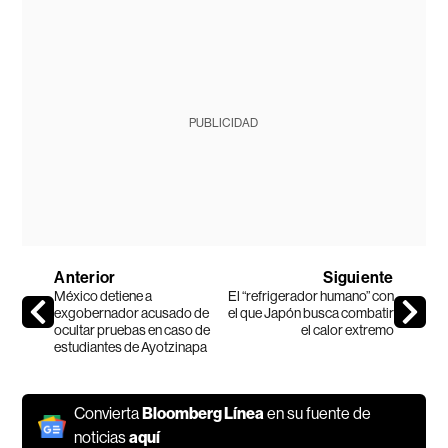
PUBLICIDAD
Anterior
Siguiente
México detiene a
El “refrigerador humano” con
exgobernador acusado de
el que Japón busca combatir
ocultar pruebas en caso de
el calor extremo
estudiantes de Ayotzinapa
Convierta
Bloomberg Línea
en su fuente de
noticias
aquí