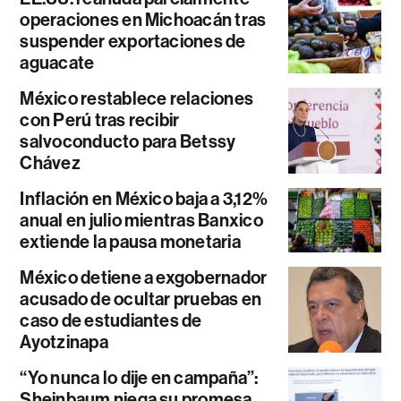
operaciones en Michoacán tras
suspender exportaciones de
aguacate
México restablece relaciones
con Perú tras recibir
salvoconducto para Betssy
Chávez
Inflación en México baja a 3,12%
anual en julio mientras Banxico
extiende la pausa monetaria
México detiene a exgobernador
acusado de ocultar pruebas en
caso de estudiantes de
Ayotzinapa
“Yo nunca lo dije en campaña”:
Sheinbaum niega su promesa