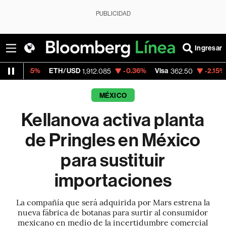
PUBLICIDAD
Ingresar
%
ETH/USD
-0.36%
Visa
-2.15%
MercadoL
1,912.085
362.50
MÉXICO
Kellanova activa planta
de Pringles en México
para sustituir
importaciones
La compañía que será adquirida por Mars estrena la
nueva fábrica de botanas para surtir al consumidor
mexicano en medio de la incertidumbre comercial