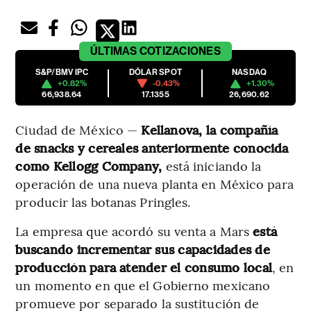
ÚLTIMAS
COTIZACIONES
S&P/BMV IPC
DÓLAR SPOT
NASDAQ
+0.82%
-0.43%
+1.30%
66,938.64
17.1355
26,690.62
Ciudad de México —
Kellanova, la compañía
de snacks y cereales anteriormente conocida
como Kellogg Company,
está iniciando la
operación de una nueva planta en México para
producir las botanas Pringles.
La empresa que acordó su venta a Mars
está
buscando incrementar sus capacidades de
producción para atender el consumo local
, en
un momento en que el Gobierno mexicano
promueve por separado la sustitución de