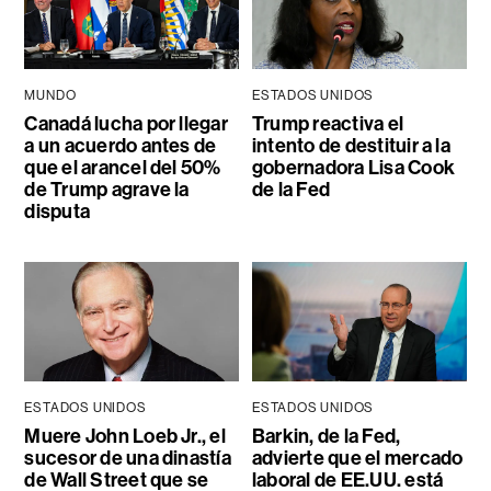
MUNDO
ESTADOS UNIDOS
Canadá lucha por llegar
Trump reactiva el
a un acuerdo antes de
intento de destituir a la
que el arancel del 50%
gobernadora Lisa Cook
de Trump agrave la
de la Fed
disputa
ESTADOS UNIDOS
ESTADOS UNIDOS
Muere John Loeb Jr., el
Barkin, de la Fed,
sucesor de una dinastía
advierte que el mercado
de Wall Street que se
laboral de EE.UU. está