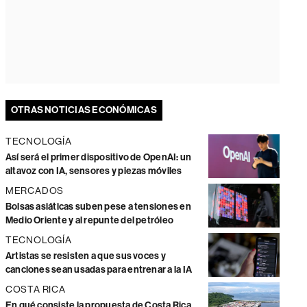
OTRAS NOTICIAS ECONÓMICAS
TECNOLOGÍA
Así será el primer dispositivo de OpenAI: un
altavoz con IA, sensores y piezas móviles
MERCADOS
Bolsas asiáticas suben pese a tensiones en
Medio Oriente y al repunte del petróleo
TECNOLOGÍA
Artistas se resisten a que sus voces y
canciones sean usadas para entrenar a la IA
COSTA RICA
En qué consiste la propuesta de Costa Rica