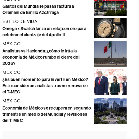
Gastos del Mundial le pasan factura a
Ollamani de Emilio Azcárraga
ESTILO DE VIDA
Omega x Swatch lanza un reloj con oro para
celebrar el alunizaje del Apollo 11
MÉXICO
Analistas vs Hacienda: ¿cómo le irá a la
economía de México rumbo al cierre del
2026?
MÉXICO
¿Es buen momento para invertir en México?
Esto consideran analistas tras no renovarse
el T-MEC
MÉXICO
Economía de México se recupera en segundo
trimestre en medio del Mundial y revisiones
del T-MEC