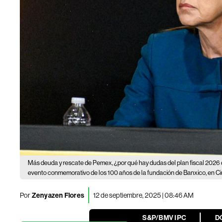
Más deuda y rescate de Pemex, ¿por qué hay dudas del plan fiscal 202
evento conmemorativo de los 100 años de la fundación de Banxico, en C
Por
Zenyazen Flores
12 de septiembre, 2025 | 08:46 AM
S&P/BMV IPC
D