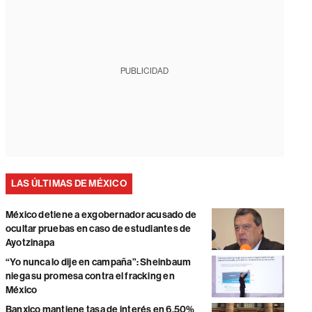
PUBLICIDAD
LAS ÚLTIMAS DE MÉXICO
México detiene a exgobernador acusado de
ocultar pruebas en caso de estudiantes de
Ayotzinapa
“Yo nunca lo dije en campaña”: Sheinbaum
niega su promesa contra el fracking en
México
Banxico mantiene tasa de interés en 6,50%