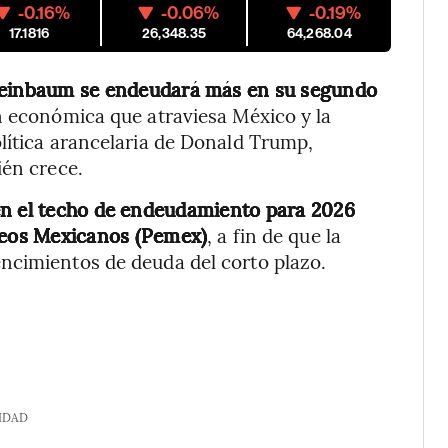
-0.16%
-0.06%
-0.19%
17.1816
26,348.35
64,268.04
heinbaum se endeudará más en su segundo
 económica que atraviesa México y la
lítica arancelaria de Donald Trump,
ién crece.
n el techo de endeudamiento para 2026
leos Mexicanos (Pemex)
, a fin de que la
ncimientos de deuda del corto plazo.
IDAD