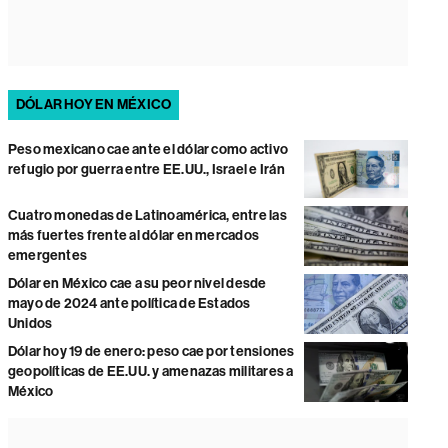
DÓLAR HOY EN MÉXICO
Peso mexicano cae ante el dólar como activo
refugio por guerra entre EE.UU., Israel e Irán
Cuatro monedas de Latinoamérica, entre las
más fuertes frente al dólar en mercados
emergentes
Dólar en México cae a su peor nivel desde
mayo de 2024 ante política de Estados
Unidos
Dólar hoy 19 de enero: peso cae por tensiones
geopolíticas de EE.UU. y amenazas militares a
México