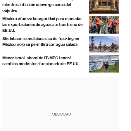
mientras inflación converge cerca del
objetivo
México refuerza la seguridad para reanudar
las exportaciones de aguacate tras freno de
EE.UU.
Sheinbaum condiciona uso de fracking en
México: solo se permitirá con agua salada
Mecanismo Laboral del T-MEC tendrá
cambios modestos: funcionario de EE.UU.
PUBLICIDAD