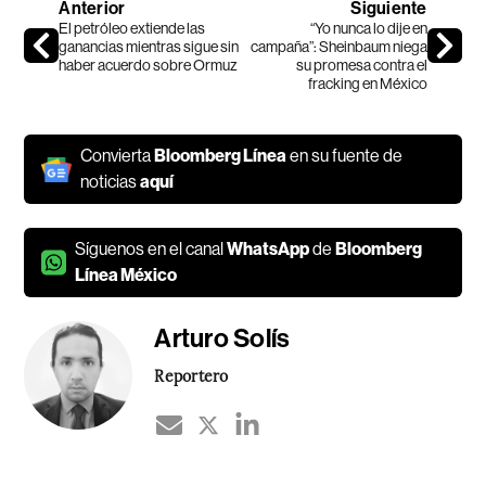
Anterior
Siguiente
El petróleo extiende las
“Yo nunca lo dije en
ganancias mientras sigue sin
campaña”: Sheinbaum niega
haber acuerdo sobre Ormuz
su promesa contra el
fracking en México
Convierta
Bloomberg Línea
en su fuente de
noticias
aquí
Síguenos en el canal
WhatsApp
de
Bloomberg
Línea México
Arturo Solís
Reportero