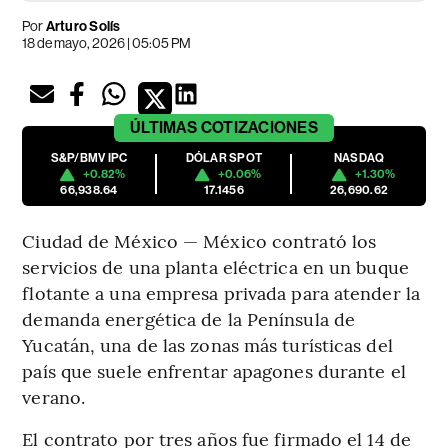
Por
Arturo Solís
18 de mayo, 2026 | 05:05 PM
ÚLTIMAS
COTIZACIONES
S&P/BMV IPC
DÓLAR SPOT
NASDAQ
+0.82%
+0.06%
+1.30%
66,938.64
17.1456
26,690.62
Ciudad de México — México contrató los
servicios de una planta eléctrica en un buque
flotante a una empresa privada para atender la
demanda energética de la Península de
Yucatán, una de las zonas más turísticas del
país que suele enfrentar apagones durante el
verano.
El contrato por tres años fue firmado el 14 de