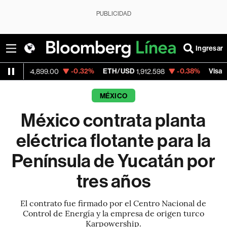
PUBLICIDAD
Ingresar
-0.32%
ETH/USD
-0.38%
Visa
4,899.00
1,912.598
362.50
MÉXICO
México contrata planta
eléctrica flotante para la
Península de Yucatán por
tres años
El contrato fue firmado por el Centro Nacional de
Control de Energía y la empresa de origen turco
Karpowership.