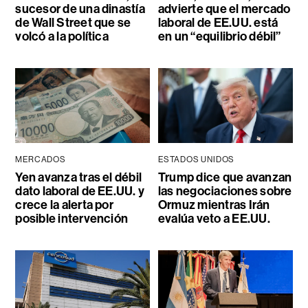
sucesor de una dinastía
advierte que el mercado
de Wall Street que se
laboral de EE.UU. está
volcó a la política
en un “equilibrio débil”
MERCADOS
ESTADOS UNIDOS
Yen avanza tras el débil
Trump dice que avanzan
dato laboral de EE.UU. y
las negociaciones sobre
crece la alerta por
Ormuz mientras Irán
posible intervención
evalúa veto a EE.UU.