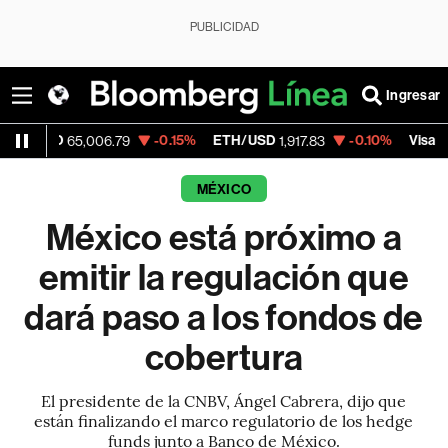
PUBLICIDAD
Ingresar
D
-0.15%
ETH/USD
-0.10%
Visa
65,006.79
1,917.83
362.50
MÉXICO
México está próximo a
emitir la regulación que
dará paso a los fondos de
cobertura
El presidente de la CNBV, Ángel Cabrera, dijo que
están finalizando el marco regulatorio de los hedge
funds junto a Banco de México.