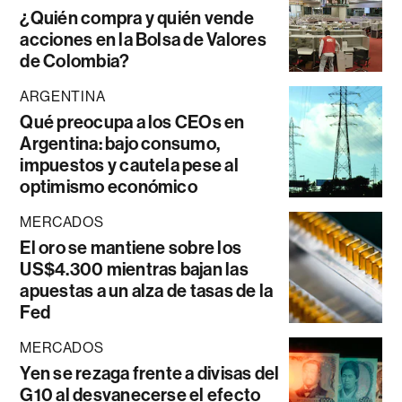
¿Quién compra y quién vende
acciones en la Bolsa de Valores
de Colombia?
ARGENTINA
Qué preocupa a los CEOs en
Argentina: bajo consumo,
impuestos y cautela pese al
optimismo económico
MERCADOS
El oro se mantiene sobre los
US$4.300 mientras bajan las
apuestas a un alza de tasas de la
Fed
MERCADOS
Yen se rezaga frente a divisas del
G10 al desvanecerse el efecto