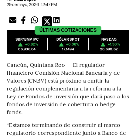
29 de mayo, 2026 | 12:47 PM
ÚLTIMAS
COTIZACIONES
S&P/BMV IPC
DÓLAR SPOT
NASDAQ
+0.82%
+0.08%
+1.30%
66,938.64
17.1494
26,690.62
Cancún, Quintana Roo — El regulador
financiero Comisión Nacional Bancaria y de
Valores (CNBV) está próximo a emitir la
regulación complementaria a la reforma a la
Ley de Fondos de Inversión que dará paso a los
fondos de inversión de cobertura o hedge
funds.
“Estamos terminando de construir el marco
regulatorio correspondiente junto a Banco de