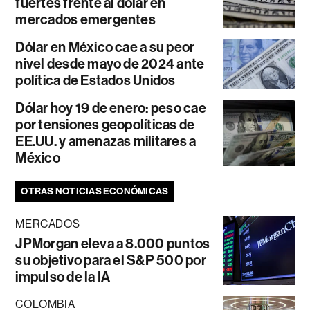
fuertes frente al dólar en
mercados emergentes
Dólar en México cae a su peor
nivel desde mayo de 2024 ante
política de Estados Unidos
Dólar hoy 19 de enero: peso cae
por tensiones geopolíticas de
EE.UU. y amenazas militares a
México
OTRAS NOTICIAS ECONÓMICAS
MERCADOS
JPMorgan eleva a 8.000 puntos
su objetivo para el S&P 500 por
impulso de la IA
COLOMBIA