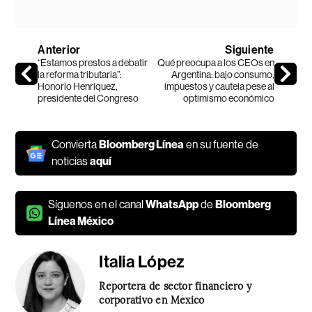
Anterior
Siguiente
“Estamos prestos a debatir
Qué preocupa a los CEOs en
la reforma tributaria”:
Argentina: bajo consumo,
Honorio Henríquez,
impuestos y cautela pese al
presidente del Congreso
optimismo económico
Convierta
Bloomberg Línea
en su fuente de
noticias
aquí
Síguenos en el canal
WhatsApp
de
Bloomberg
Línea México
Italia López
Reportera de sector financiero y
corporativo en México