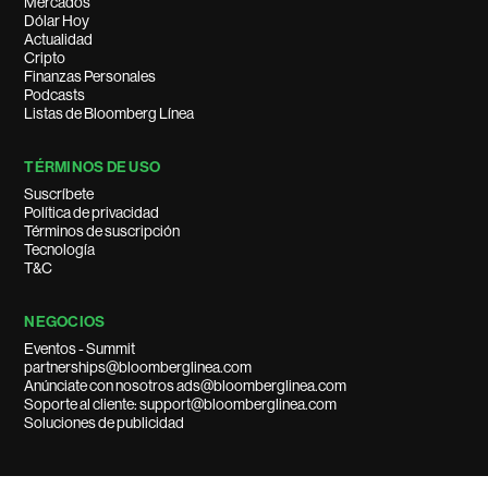
Mercados
Dólar Hoy
Actualidad
Cripto
Finanzas Personales
Podcasts
Listas de Bloomberg Línea
TÉRMINOS DE USO
Suscríbete
Política de privacidad
Términos de suscripción
Tecnología
T&C
NEGOCIOS
Eventos - Summit
partnerships@bloomberglinea.com
Anúnciate con nosotros ads@bloomberglinea.com
Soporte al cliente: support@bloomberglinea.com
Soluciones de publicidad