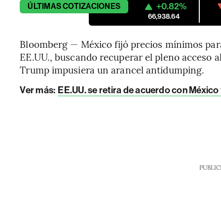
+0.82%
ÚLTIMAS
COTIZACIONES
66,938.64
Bloomberg — México fijó precios mínimos para
EE.UU., buscando recuperar el pleno acceso a
Trump impusiera un arancel antidumping.
Ver más
:
EE.UU. se retira de acuerdo con México
PUBLIC