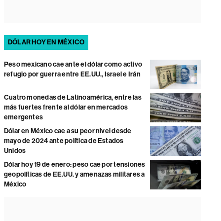
DÓLAR HOY EN MÉXICO
Peso mexicano cae ante el dólar como activo
refugio por guerra entre EE.UU., Israel e Irán
Cuatro monedas de Latinoamérica, entre las
más fuertes frente al dólar en mercados
emergentes
Dólar en México cae a su peor nivel desde
mayo de 2024 ante política de Estados
Unidos
Dólar hoy 19 de enero: peso cae por tensiones
geopolíticas de EE.UU. y amenazas militares a
México