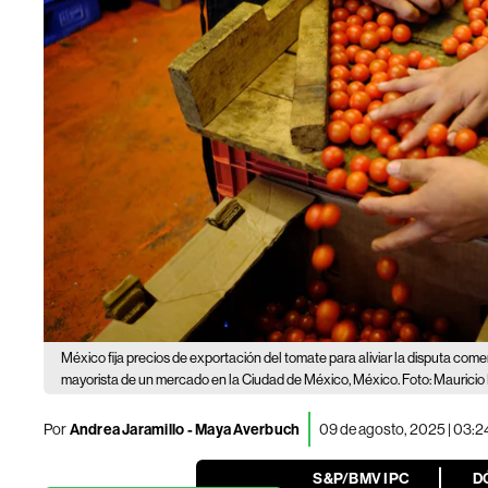
México fija precios de exportación del tomate para aliviar la disputa come
mayorista de un mercado en la Ciudad de México, México. Foto: Maurici
Por
Andrea Jaramillo - Maya Averbuch
09 de agosto, 2025 | 03:
S&P/BMV IPC
D