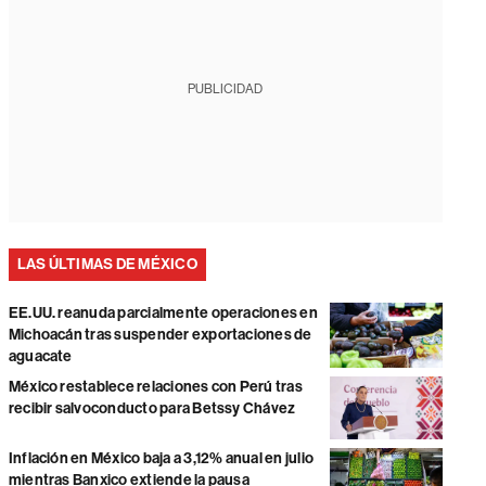
PUBLICIDAD
LAS ÚLTIMAS DE MÉXICO
EE.UU. reanuda parcialmente operaciones en
Michoacán tras suspender exportaciones de
aguacate
México restablece relaciones con Perú tras
recibir salvoconducto para Betssy Chávez
Inflación en México baja a 3,12% anual en julio
mientras Banxico extiende la pausa