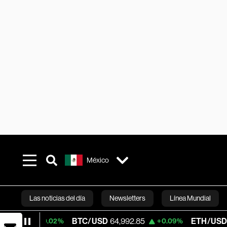
México
Las noticias del día
Newsletters
Línea Mundial
BTC/USD
64,992.85
ETH/USD
1,916.6
+0.02%
+0.09%
Bloomberg 