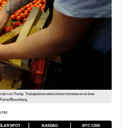
rcial con Trump.
Trabajadores seleccionan tomates en el área
o Palos/Bloomberg
24 PM
ÓLAR SPOT
NASDAQ
BTC/USD