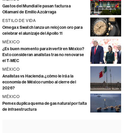
Gastos del Mundial le pasan factura a
Ollamani de Emilio Azcárraga
ESTILO DE VIDA
Omega x Swatch lanza un reloj con oro para
celebrar el alunizaje del Apollo 11
MÉXICO
¿Es buen momento para invertir en México?
Esto consideran analistas tras no renovarse
el T-MEC
MÉXICO
Analistas vs Hacienda: ¿cómo le irá a la
economía de México rumbo al cierre del
2026?
MÉXICO
Pemex duplica quema de gas natural por falta
de infraestructura