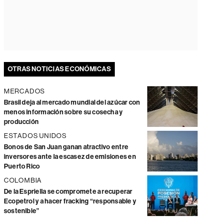
OTRAS NOTICIAS ECONÓMICAS
MERCADOS
Brasil deja al mercado mundial del azúcar con
menos información sobre su cosecha y
producción
ESTADOS UNIDOS
Bonos de San Juan ganan atractivo entre
inversores ante la escasez de emisiones en
Puerto Rico
COLOMBIA
De la Espriella se compromete a recuperar
Ecopetrol y a hacer fracking “responsable y
sostenible”