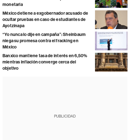
monetaria
México detiene a exgobernador acusado de
ocultar pruebas en caso de estudiantes de
Ayotzinapa
“Yo nunca lo dije en campaña”: Sheinbaum
niega su promesa contra el fracking en
México
Banxico mantiene tasa de interés en 6,50%
mientras inflación converge cerca del
objetivo
PUBLICIDAD