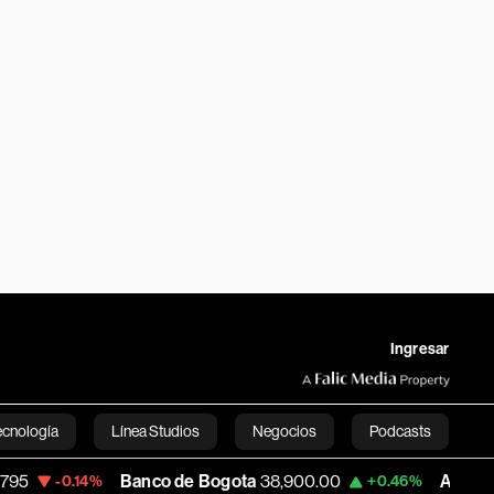
Ingresar
ecnología
Línea Studios
Negocios
Podcasts
Banco de Bogota
38,900.00
Apple
313.30
-0.14%
+0.46%
English