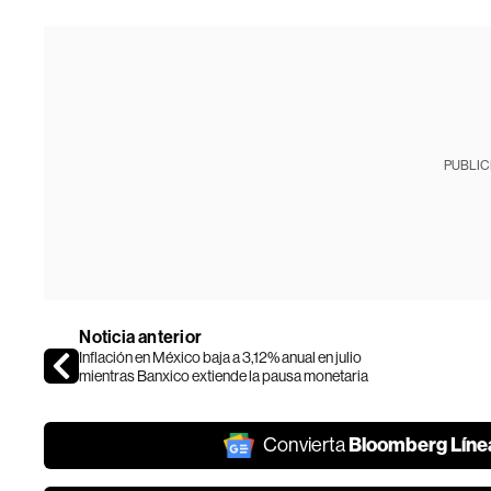
PUBLIC
Noticia anterior
Inflación en México baja a 3,12% anual en julio
mientras Banxico extiende la pausa monetaria
Bloomberg Líne
Convierta