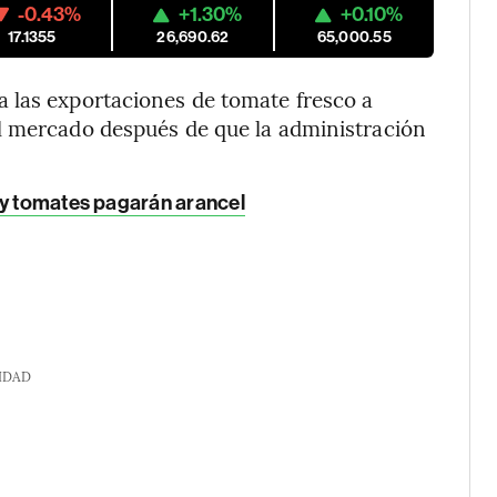
-0.43%
+1.30%
+0.10%
17.1355
26,690.62
65,000.55
 las exportaciones de tomate fresco a
l mercado después de que la administración
 y tomates pagarán arancel
IDAD