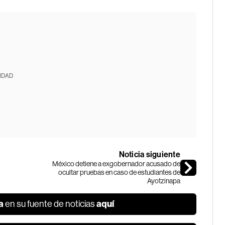
IDAD
Noticia siguiente
México detiene a exgobernador acusado de
ocultar pruebas en caso de estudiantes de
Ayotzinapa
a
aquí
en su fuente de noticias