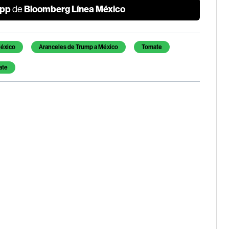
pp
Bloomberg Línea México
de
éxico
Aranceles de Trump a México
Tomate
ate