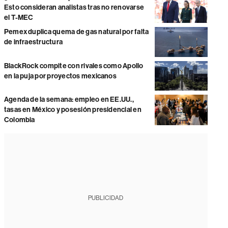
Esto consideran analistas tras no renovarse
el T-MEC
Pemex duplica quema de gas natural por falta
de infraestructura
BlackRock compite con rivales como Apollo
en la puja por proyectos mexicanos
Agenda de la semana: empleo en EE.UU.,
tasas en México y posesión presidencial en
Colombia
PUBLICIDAD