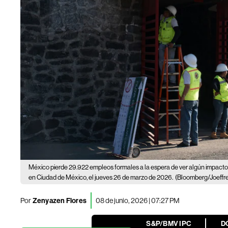
México pierde 29.922 empleos formales a la espera de ver algún impacto
en Ciudad de México, el jueves 26 de marzo de 2026.
(Bloomberg/Joeffre
Por
Zenyazen Flores
08 de junio, 2026 | 07:27 PM
S&P/BMV IPC
D