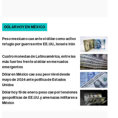
DÓLAR HOY EN MÉXICO
Peso mexicano cae ante el dólar como activo
refugio por guerra entre EE.UU., Israel e Irán
Cuatro monedas de Latinoamérica, entre las
más fuertes frente al dólar en mercados
emergentes
Dólar en México cae a su peor nivel desde
mayo de 2024 ante política de Estados
Unidos
Dólar hoy 19 de enero: peso cae por tensiones
geopolíticas de EE.UU. y amenazas militares a
México