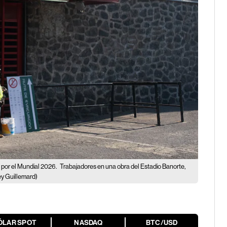
 por el Mundial 2026.
Trabajadores en una obra del Estadio Banorte,
y Guillemard)
ÓLAR SPOT
NASDAQ
BTC/USD