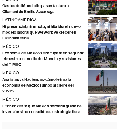
Gastos del Mundial le pasan factura a
Ollamani de Emilio Azcárraga
LATINOAMÉRICA
Ni presencial, ni remoto, ni híbrido: el nuevo
modelo laboral que WeWork ve crecer en
Latinoamérica
MÉXICO
Economía de México se recupera en segundo
trimestre en medio del Mundial y revisiones
del T-MEC
MÉXICO
Analistas vs Hacienda: ¿cómo le irá a la
economía de México rumbo al cierre del
2026?
MÉXICO
Fitch advierte que México perdería grado de
inversión si no consolida su estrategia fiscal