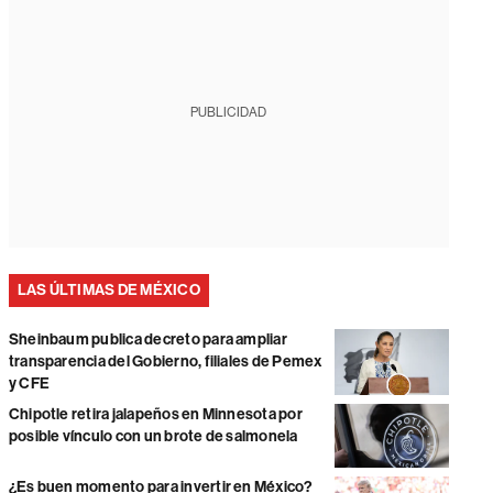
PUBLICIDAD
LAS ÚLTIMAS DE MÉXICO
Sheinbaum publica decreto para ampliar
transparencia del Gobierno, filiales de Pemex
y CFE
Chipotle retira jalapeños en Minnesota por
posible vínculo con un brote de salmonela
¿Es buen momento para invertir en México?