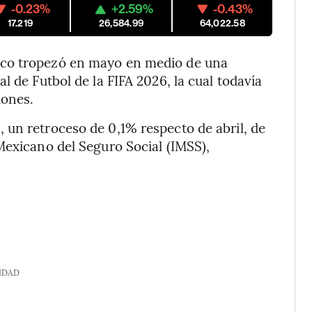
-0.23%
+2.59%
-0.43%
17.219
26,584.99
64,022.58
ico tropezó en mayo en medio de una
l de Futbol de la FIFA 2026, la cual todavía
iones.
 un retroceso de 0,1% respecto de abril, de
Mexicano del Seguro Social (IMSS),
IDAD