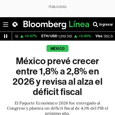
PUBLICIDAD
Ingresar
+0.07%
ETH/USD
+0.30%
Visa
-2.15%
1,919.745
362.50
MÉXICO
México prevé crecer
entre 1,8% a 2,8% en
2026 y revisa al alza el
déficit fiscal
El Paquete Económico 2026 fue entregado al
Congreso y plantea un déficit fiscal de 4,1% del PIB el
próximo año.