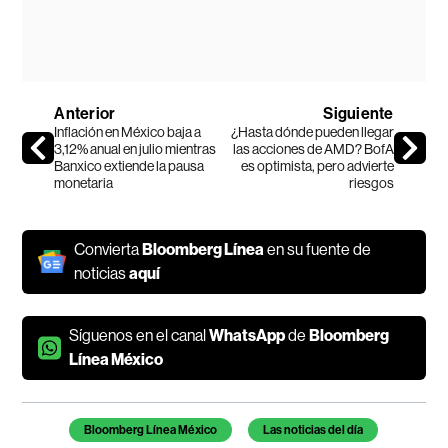
Anterior
Siguiente
Inflación en México baja a
¿Hasta dónde pueden llegar
3,12% anual en julio mientras
las acciones de AMD? BofA
Banxico extiende la pausa
es optimista, pero advierte
monetaria
riesgos
Convierta
Bloomberg Línea
en su fuente de
noticias
aquí
Síguenos en el canal
WhatsApp
de
Bloomberg
Línea México
Temas de este artículo
Bloomberg Línea México
Las noticias del día