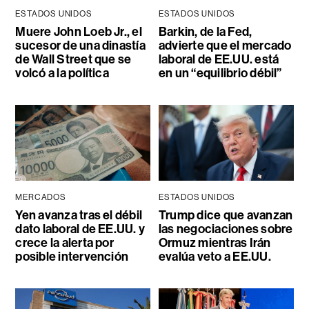
ESTADOS UNIDOS
ESTADOS UNIDOS
Muere John Loeb Jr., el
Barkin, de la Fed,
sucesor de una dinastía
advierte que el mercado
de Wall Street que se
laboral de EE.UU. está
volcó a la política
en un “equilibrio débil”
MERCADOS
ESTADOS UNIDOS
Yen avanza tras el débil
Trump dice que avanzan
dato laboral de EE.UU. y
las negociaciones sobre
crece la alerta por
Ormuz mientras Irán
posible intervención
evalúa veto a EE.UU.