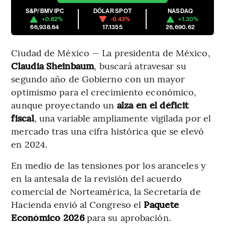
S&P/BMV IPC
DÓLAR SPOT
NASDAQ
+0.82%
-0.43%
+1.30%
66,938.64
17.1355
26,690.62
Ciudad de México — La presidenta de México,
Claudia Sheinbaum
, buscará atravesar su
segundo año de Gobierno con un mayor
optimismo para el crecimiento económico,
aunque proyectando un
alza en el déficit
fiscal
, una variable ampliamente vigilada por el
mercado tras una cifra histórica que se elevó
en 2024.
En medio de las tensiones por los aranceles y
en la antesala de la revisión del acuerdo
comercial de Norteamérica, la Secretaría de
Hacienda envió al Congreso el
Paquete
Económico 2026
para su aprobación.