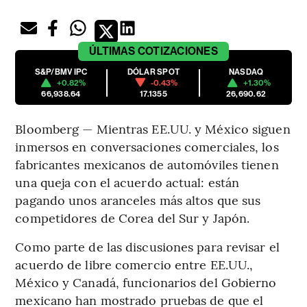
ÚLTIMAS
COTIZACIONES
S&P/BMV IPC
DÓLAR SPOT
NASDAQ
+0.82%
-0.43%
+1.30%
66,938.64
17.1355
26,690.62
Bloomberg — Mientras EE.UU. y México siguen
inmersos en conversaciones comerciales, los
fabricantes mexicanos de automóviles tienen
una queja con el acuerdo actual: están
pagando unos aranceles más altos que sus
competidores de Corea del Sur y Japón.
Como parte de las discusiones para revisar el
acuerdo de libre comercio entre EE.UU.,
México y Canadá, funcionarios del Gobierno
mexicano han mostrado pruebas de que el