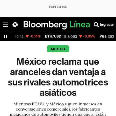
PUBLICIDAD
Ingresar
-0.14%
ETH/USD
-0.05%
Visa
-2.15%
42
1,918.063
362.50
MÉXICO
México reclama que
aranceles dan ventaja a
sus rivales automotrices
asiáticos
Mientras EE.UU. y México siguen inmersos en
conversaciones comerciales, los fabricantes
mexicanos de automóviles tienen una queja: están