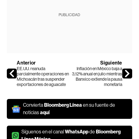
PUBLICIDAD
Anterior
Siguiente
EE.UU. reanuda
Inflación en México baja a
parcialmente operaciones en
3,12% anual en julio mientras
Michoacán tras suspender
Banxico extiende la pausa
exportaciones de aguacate
monetaria
Convierta
Bloomberg Línea
en su fuente de
noticias
aquí
Síguenos en el canal
WhatsApp
de
Bloomberg