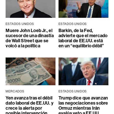
ESTADOS UNIDOS
ESTADOS UNIDOS
Muere John Loeb Jr., el
Barkin, de la Fed,
sucesor de una dinastía
advierte que el mercado
de Wall Street que se
laboral de EE.UU. está
volcó a la política
en un “equilibrio débil”
MERCADOS
ESTADOS UNIDOS
Yen avanza tras el débil
Trump dice que avanzan
dato laboral de EE.UU. y
las negociaciones sobre
crece la alerta por
Ormuz mientras Irán
posible intervención
evalúa veto a EE.UU.