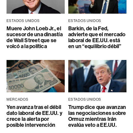
ESTADOS UNIDOS
ESTADOS UNIDOS
Muere John Loeb Jr., el
Barkin, de la Fed,
sucesor de una dinastía
advierte que el mercado
de Wall Street que se
laboral de EE.UU. está
volcó a la política
en un “equilibrio débil”
MERCADOS
ESTADOS UNIDOS
Yen avanza tras el débil
Trump dice que avanzan
dato laboral de EE.UU. y
las negociaciones sobre
crece la alerta por
Ormuz mientras Irán
posible intervención
evalúa veto a EE.UU.