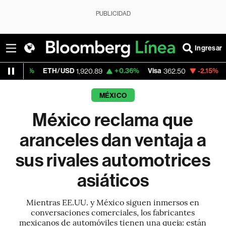
PUBLICIDAD
Ingresar
ETH/USD
+0.36%
Visa
-2.15%
MercadoLibr
1,920.89
362.50
MÉXICO
México reclama que
aranceles dan ventaja a
sus rivales automotrices
asiáticos
Mientras EE.UU. y México siguen inmersos en
conversaciones comerciales, los fabricantes
mexicanos de automóviles tienen una queja: están