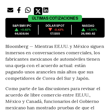
ÚLTIMAS
COTIZACIONES
S&P/BMV IPC
DÓLAR SPOT
NASDAQ
+0.82%
-0.43%
+1.30%
66,938.64
17.1355
26,690.62
Bloomberg — Mientras EE.UU. y México siguen
inmersos en conversaciones comerciales, los
fabricantes mexicanos de automóviles tienen
una queja con el acuerdo actual: están
pagando unos aranceles más altos que sus
competidores de Corea del Sur y Japón.
Como parte de las discusiones para revisar el
acuerdo de libre comercio entre EE.UU.,
México y Canadá, funcionarios del Gobierno
mexicano han mostrado pruebas de que el