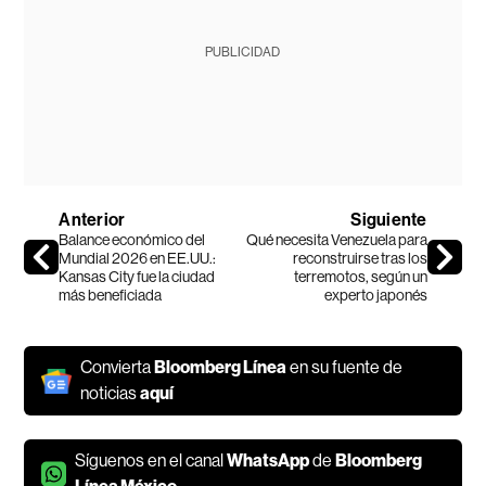
PUBLICIDAD
Anterior
Siguiente
Balance económico del
Qué necesita Venezuela para
Mundial 2026 en EE.UU.:
reconstruirse tras los
Kansas City fue la ciudad
terremotos, según un
más beneficiada
experto japonés
Convierta
Bloomberg Línea
en su fuente de
noticias
aquí
Síguenos en el canal
WhatsApp
de
Bloomberg