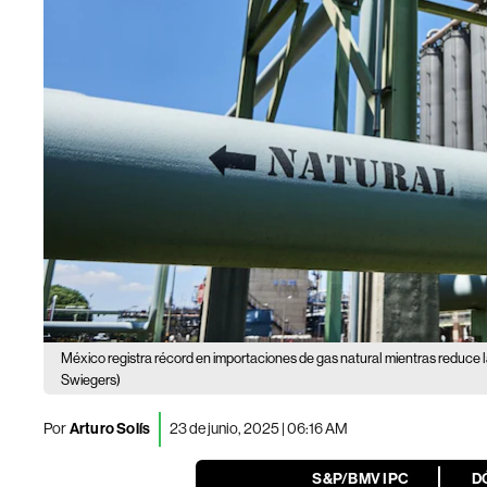
México registra récord en importaciones de gas natural mientras reduce
Swiegers)
Por
Arturo Solís
23 de junio, 2025 | 06:16 AM
S&P/BMV IPC
D