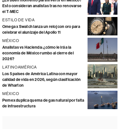
¿Es buen momento para invertir en México?
Esto consideran analistas tras no renovarse
el T-MEC
ESTILO DE VIDA
Omega x Swatch lanza un reloj con oro para
celebrar el alunizaje del Apollo 11
MÉXICO
Analistas vs Hacienda: ¿cómo le irá a la
economía de México rumbo al cierre del
2026?
LATINOAMÉRICA
Los 5 países de América Latina con mayor
calidad de vida en 2026, según clasificación
de Wharton
MÉXICO
Pemex duplica quema de gas natural por falta
de infraestructura