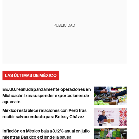
PUBLICIDAD
LAS ÚLTIMAS DE MÉXICO
EE.UU. reanuda parcialmente operaciones en
Michoacán tras suspender exportaciones de
aguacate
México restablece relaciones con Perú tras
recibir salvoconducto para Betssy Chávez
Inflación en México baja a 3,12% anual en julio
mientras Banxico extiende la pausa