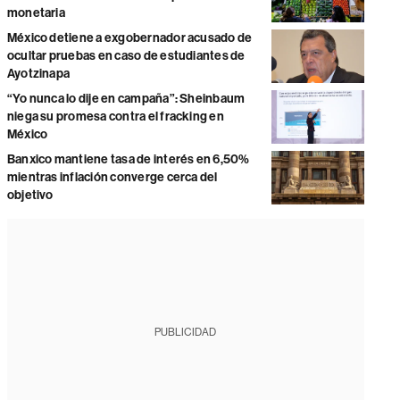
monetaria
México detiene a exgobernador acusado de
ocultar pruebas en caso de estudiantes de
Ayotzinapa
“Yo nunca lo dije en campaña”: Sheinbaum
niega su promesa contra el fracking en
México
Banxico mantiene tasa de interés en 6,50%
mientras inflación converge cerca del
objetivo
PUBLICIDAD