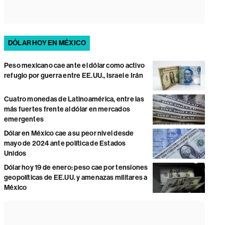
DÓLAR HOY EN MÉXICO
Peso mexicano cae ante el dólar como activo
refugio por guerra entre EE.UU., Israel e Irán
Cuatro monedas de Latinoamérica, entre las
más fuertes frente al dólar en mercados
emergentes
Dólar en México cae a su peor nivel desde
mayo de 2024 ante política de Estados
Unidos
Dólar hoy 19 de enero: peso cae por tensiones
geopolíticas de EE.UU. y amenazas militares a
México