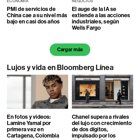
ECONOMÍA
NEGOCIOS
PMI de servicios de
El auge de la IA se
China cae a su nivel más
extiende a las acciones
bajo en casi dos años
industriales, según
Wells Fargo
Cargar más
Lujos y vida en Bloomberg Línea
En fotos y videos:
Chanel supera a rivales
Lamine Yamal por
del lujo con crecimiento
primera vez en
de dos dígitos,
Cartagena, Colombia
impulsado por los