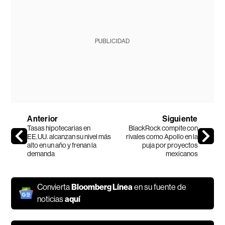
PUBLICIDAD
Anterior
Siguiente
Tasas hipotecarias en
BlackRock compite con
EE.UU. alcanzan su nivel más
rivales como Apollo en la
alto en un año y frenan la
puja por proyectos
demanda
mexicanos
Convierta
Bloomberg Línea
en su fuente de
noticias
aquí