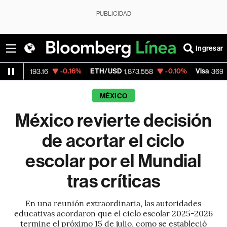
PUBLICIDAD
Ingresar
-0.16%
ETH/USD
-0.10%
Visa
+1.0
93.16
1,873.558
369.59
MÉXICO
México revierte decisión
de acortar el ciclo
escolar por el Mundial
tras críticas
En una reunión extraordinaria, las autoridades
educativas acordaron que el ciclo escolar 2025-2026
termine el próximo 15 de julio, como se estableció