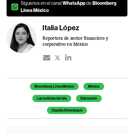
Síguenos en el canal
WhatsApp
de
Bloomberg
Línea México
Italia López
Reportera de sector financiero y
corporativo en México
Temas de este artículo
Bloomberg Línea México
México
Las noticias del día
Educación
Claudia Sheinbaum