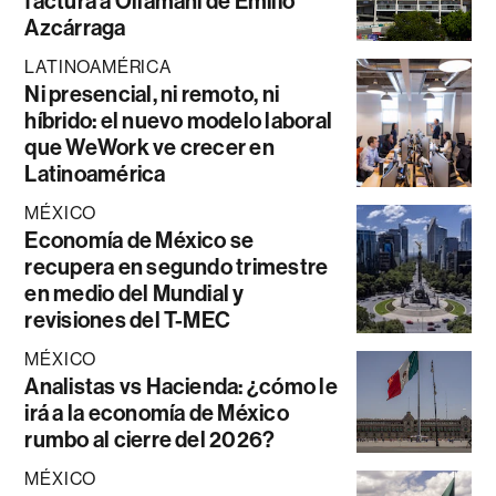
factura a Ollamani de Emilio
Azcárraga
LATINOAMÉRICA
Ni presencial, ni remoto, ni
híbrido: el nuevo modelo laboral
que WeWork ve crecer en
Latinoamérica
MÉXICO
Economía de México se
recupera en segundo trimestre
en medio del Mundial y
revisiones del T-MEC
MÉXICO
Analistas vs Hacienda: ¿cómo le
irá a la economía de México
rumbo al cierre del 2026?
MÉXICO