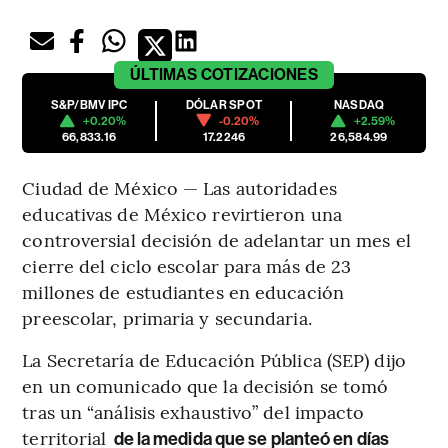
ÚLTIMAS
COTIZACIONES
S&P/BMV IPC
DÓLAR SPOT
NASDAQ
+0.20%
-0.20%
+2.59%
66,833.16
17.2246
26,584.99
Ciudad de México — Las autoridades
educativas de México revirtieron una
controversial decisión de adelantar un mes el
cierre del ciclo escolar para más de 23
millones de estudiantes en educación
preescolar, primaria y secundaria.
La Secretaría de Educación Pública (SEP) dijo
en un comunicado que la decisión se tomó
tras un “análisis exhaustivo” del impacto
territorial
de la medida que se planteó en días