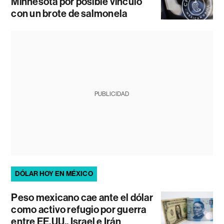
Minnesota por posible vínculo
con un brote de salmonela
PUBLICIDAD
DÓLAR HOY EN MÉXICO
Peso mexicano cae ante el dólar
como activo refugio por guerra
entre EE.UU., Israel e Irán