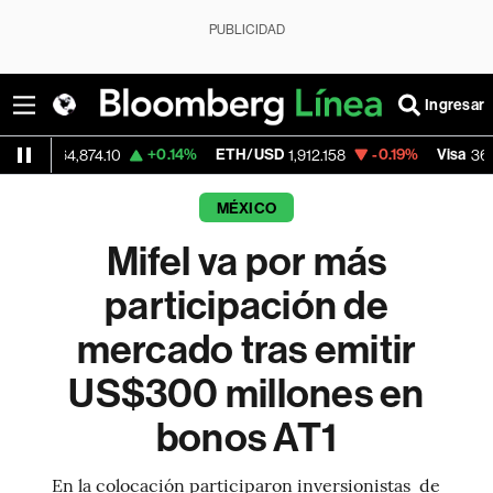
PUBLICIDAD
Ingresar
+0.14%
ETH/USD
-0.19%
Visa
-0
4,874.10
1,912.158
368.54
MÉXICO
Mifel va por más
participación de
mercado tras emitir
US$300 millones en
bonos AT1
En la colocación participaron inversionistas de