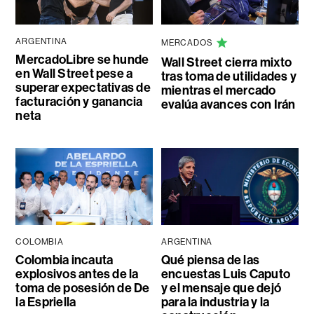
ARGENTINA
MERCADOS
MercadoLibre se hunde
Wall Street cierra mixto
en Wall Street pese a
tras toma de utilidades y
superar expectativas de
mientras el mercado
facturación y ganancia
evalúa avances con Irán
neta
COLOMBIA
ARGENTINA
Colombia incauta
Qué piensa de las
explosivos antes de la
encuestas Luis Caputo
toma de posesión de De
y el mensaje que dejó
la Espriella
para la industria y la