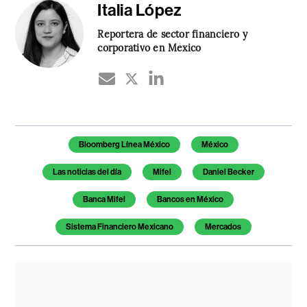
Italia López
Reportera de sector financiero y
corporativo en México
Temas de este artículo
Bloomberg Línea México
México
Las noticias del día
Mifel
Daniel Becker
Banca Mifel
Bancos en México
Sistema Financiero Mexicano
Mercados