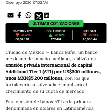
12 de mayo, 2026 | 07:02 AM
ÚLTIMAS
COTIZACIONES
S&P/BMV IPC
DÓLAR SPOT
NASDAQ
-0.46%
+0.07%
-0.83%
66,525.18
17.2474
26,363.44
Ciudad de México — Banca Mifel, un banco
mexicano de tamaño mediano, realizó una
emisión privada internacional de capital
Additional Tier 1 (AT1) por US$300 millones,
unos MXN$5.200 millones,
con los que
fortalecerá su solvencia e impulsará el
crecimiento de su cuota de mercado.
Esta emisión de bonos AT1 es la primera
denominada en dólares en Latinoamérica