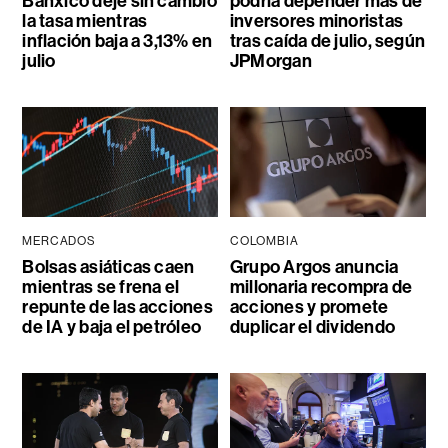
Banxico deje sin cambio
podría depender más de
la tasa mientras
inversores minoristas
inflación baja a 3,13% en
tras caída de julio, según
julio
JPMorgan
MERCADOS
COLOMBIA
Bolsas asiáticas caen
Grupo Argos anuncia
mientras se frena el
millonaria recompra de
repunte de las acciones
acciones y promete
de IA y baja el petróleo
duplicar el dividendo