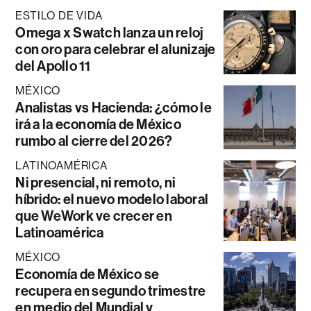
ESTILO DE VIDA
Omega x Swatch lanza un reloj
con oro para celebrar el alunizaje
del Apollo 11
MÉXICO
Analistas vs Hacienda: ¿cómo le
irá a la economía de México
rumbo al cierre del 2026?
LATINOAMÉRICA
Ni presencial, ni remoto, ni
híbrido: el nuevo modelo laboral
que WeWork ve crecer en
Latinoamérica
MÉXICO
Economía de México se
recupera en segundo trimestre
en medio del Mundial y