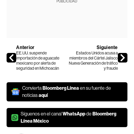
PUBLICIDAD
Anterior
Siguiente
EE.UU. suspende
Estados Unidos acusa a
importación de aguacate
miembros del Cártel Jalisco
mexicano por alerta de
Nueva Generación de tráfico
seguridad en Michoacán
y fraude
Convierta
Bloomberg Línea
en su fuente de
noticias
aquí
Síguenos en el canal
WhatsApp
de
Bloomberg
Línea México