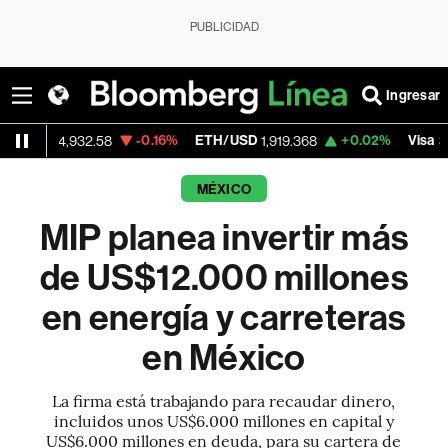
PUBLICIDAD
Ingresar
-0.16%
ETH/USD
+0.02%
Visa
,932.58
1,919.368
362.50
MÉXICO
MIP planea invertir más
de US$12.000 millones
en energía y carreteras
en México
La firma está trabajando para recaudar dinero,
incluidos unos US$6.000 millones en capital y
US$6.000 millones en deuda, para su cartera de