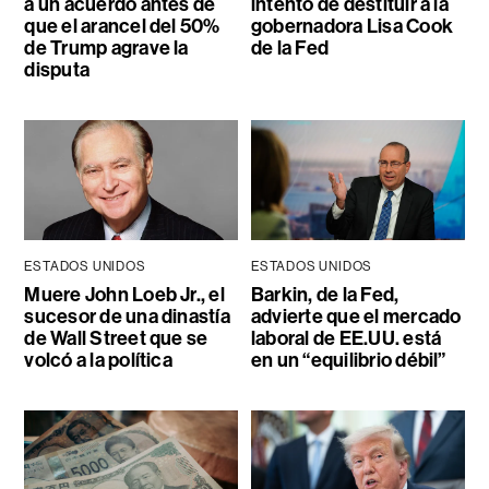
a un acuerdo antes de
intento de destituir a la
que el arancel del 50%
gobernadora Lisa Cook
de Trump agrave la
de la Fed
disputa
ESTADOS UNIDOS
ESTADOS UNIDOS
Muere John Loeb Jr., el
Barkin, de la Fed,
sucesor de una dinastía
advierte que el mercado
de Wall Street que se
laboral de EE.UU. está
volcó a la política
en un “equilibrio débil”