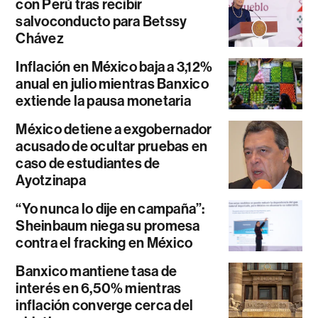
con Perú tras recibir
salvoconducto para Betssy
Chávez
Inflación en México baja a 3,12%
anual en julio mientras Banxico
extiende la pausa monetaria
México detiene a exgobernador
acusado de ocultar pruebas en
caso de estudiantes de
Ayotzinapa
“Yo nunca lo dije en campaña”:
Sheinbaum niega su promesa
contra el fracking en México
Banxico mantiene tasa de
interés en 6,50% mientras
inflación converge cerca del