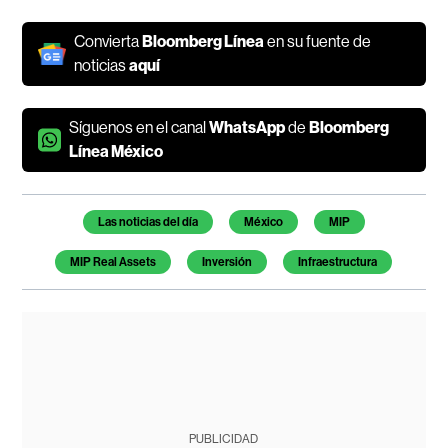
Convierta
Bloomberg Línea
en su fuente de
noticias
aquí
Síguenos en el canal
WhatsApp
de
Bloomberg
Línea México
Temas de este artículo
Las noticias del día
México
MIP
MIP Real Assets
Inversión
Infraestructura
PUBLICIDAD