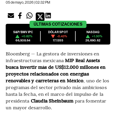
05 de mayo, 2026 | 02:32 PM
ÚLTIMAS
COTIZACIONES
S&P/BMV IPC
DÓLAR SPOT
NASDAQ
+0.82%
-0.43%
+1.30%
66,938.64
17.1355
26,690.62
Bloomberg — La gestora de inversiones en
infraestructuras mexicana
MIP Real Assets
busca invertir más de US$12.000 millones en
proyectos relacionados con energías
renovables y carreteras en México
, uno de los
programas del sector privado más ambiciosos
hasta la fecha, en el marco del impulso de la
presidenta
Claudia Sheinbaum
para fomentar
un mayor desarrollo.