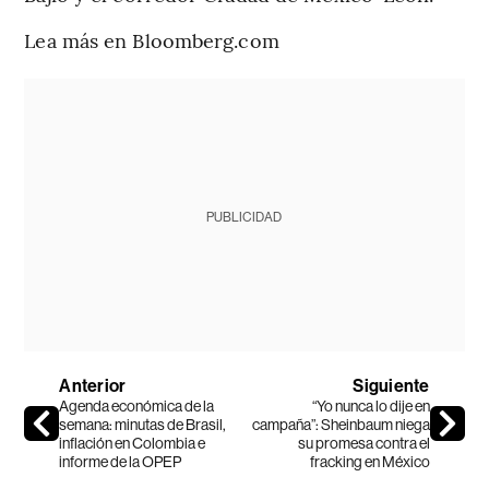
Lea más en Bloomberg.com
PUBLICIDAD
Anterior
Siguiente
Agenda económica de la
“Yo nunca lo dije en
semana: minutas de Brasil,
campaña”: Sheinbaum niega
inflación en Colombia e
su promesa contra el
informe de la OPEP
fracking en México