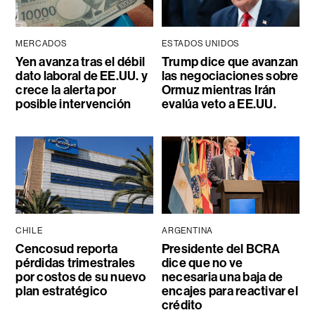
MERCADOS
ESTADOS UNIDOS
Yen avanza tras el débil
Trump dice que avanzan
dato laboral de EE.UU. y
las negociaciones sobre
crece la alerta por
Ormuz mientras Irán
posible intervención
evalúa veto a EE.UU.
CHILE
ARGENTINA
Cencosud reporta
Presidente del BCRA
pérdidas trimestrales
dice que no ve
por costos de su nuevo
necesaria una baja de
plan estratégico
encajes para reactivar el
crédito