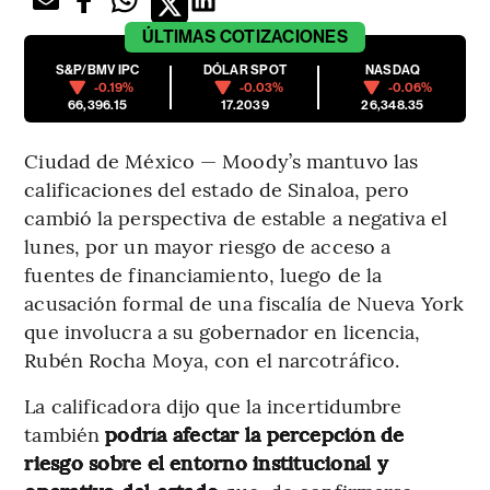
ÚLTIMAS
COTIZACIONES
S&P/BMV IPC
DÓLAR SPOT
NASDAQ
-0.19%
-0.03%
-0.06%
66,396.15
17.2039
26,348.35
Ciudad de México — Moody’s mantuvo las
calificaciones del estado de Sinaloa, pero
cambió la perspectiva de estable a negativa el
lunes, por un mayor riesgo de acceso a
fuentes de financiamiento, luego de la
acusación formal de una fiscalía de Nueva York
que involucra a su gobernador en licencia,
Rubén Rocha Moya, con el narcotráfico.
La calificadora dijo que la incertidumbre
también
podría afectar la percepción de
riesgo sobre el entorno institucional y