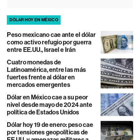
DÓLAR HOY EN MÉXICO
Peso mexicano cae ante el dólar
como activo refugio por guerra
entre EE.UU., Israel e Irán
Cuatro monedas de
Latinoamérica, entre las más
fuertes frente al dólar en
mercados emergentes
Dólar en México cae a su peor
nivel desde mayo de 2024 ante
política de Estados Unidos
Dólar hoy 19 de enero: peso cae
por tensiones geopolíticas de
EE.UU. y amenazas militares a