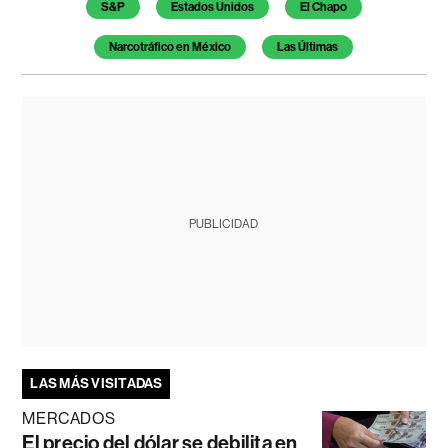
S&P
Estados Unidos
El Chapo
Narcotráfico en México
Las Últimas
PUBLICIDAD
LAS MÁS VISITADAS
MERCADOS
El precio del dólar se debilita en