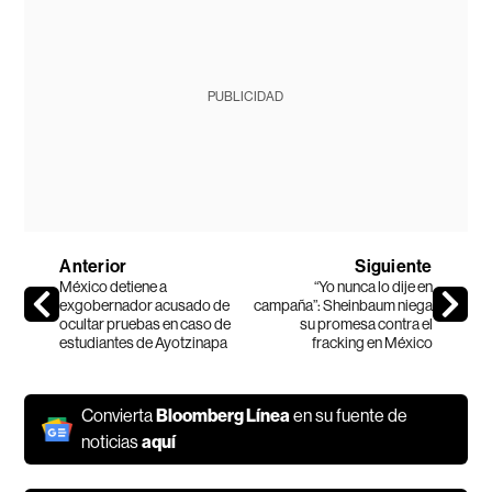
PUBLICIDAD
Anterior
Siguiente
México detiene a
“Yo nunca lo dije en
exgobernador acusado de
campaña”: Sheinbaum niega
ocultar pruebas en caso de
su promesa contra el
estudiantes de Ayotzinapa
fracking en México
Convierta
Bloomberg Línea
en su fuente de
noticias
aquí