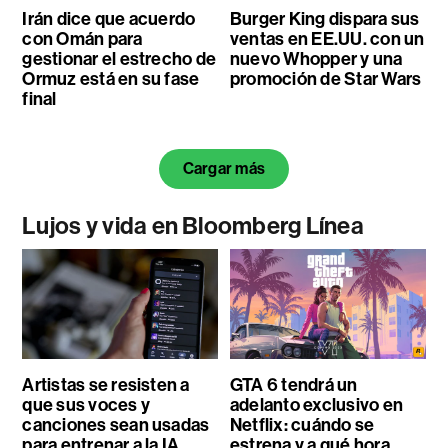
Irán dice que acuerdo
Burger King dispara sus
con Omán para
ventas en EE.UU. con un
gestionar el estrecho de
nuevo Whopper y una
Ormuz está en su fase
promoción de Star Wars
final
Cargar más
Lujos y vida en Bloomberg Línea
Artistas se resisten a
GTA 6 tendrá un
que sus voces y
adelanto exclusivo en
canciones sean usadas
Netflix: cuándo se
para entrenar a la IA
estrena y a qué hora