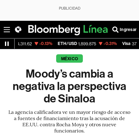
PUBLICIDAD
Ingresar
-0.13%
ETH/USD
-0.31%
Visa
+0
311.62
1,899.875
370.47
MÉXICO
Moody’s cambia a
negativa la perspectiva
de Sinaloa
La agencia calificadora ve un mayor riesgo de acceso
a fuentes de financiamiento tras la acusación de
EE.UU. contra Rocha Moya y otros nueve
funcionarios.