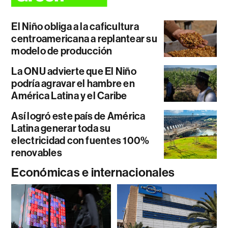
El Niño obliga a la caficultura
centroamericana a replantear su
modelo de producción
La ONU advierte que El Niño
podría agravar el hambre en
América Latina y el Caribe
Así logró este país de América
Latina generar toda su
electricidad con fuentes 100%
renovables
Económicas e internacionales