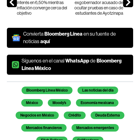
interés en 6,50% mientras
exgobernador acusado de
inflación converge cerca del
ocultar pruebas en caso de
objetivo
estudiantes de Ayotzinapa
Convierta
Bloomberg Línea
en su fuente de
noticias
aquí
Síguenos en el canal
WhatsApp
de
Bloomberg
Línea México
Temas de este artículo
Bloomberg Línea México
Las noticias del día
México
Moody's
Economía mexicana
Negocios en México
Crédito
Deuda Externa
Mercados financieros
Mercados emergentes