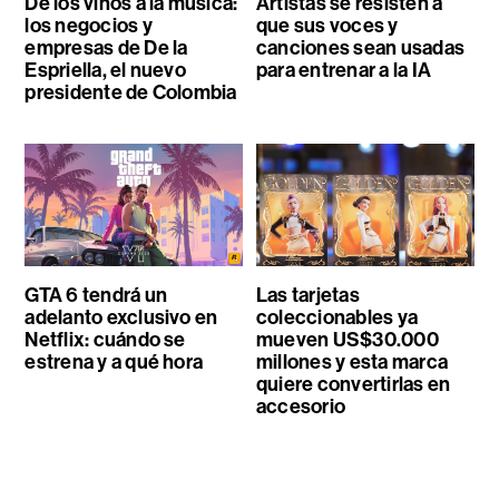
De los vinos a la música:
Artistas se resisten a
los negocios y
que sus voces y
empresas de De la
canciones sean usadas
Espriella, el nuevo
para entrenar a la IA
presidente de Colombia
GTA 6 tendrá un
Las tarjetas
adelanto exclusivo en
coleccionables ya
Netflix: cuándo se
mueven US$30.000
estrena y a qué hora
millones y esta marca
quiere convertirlas en
accesorio