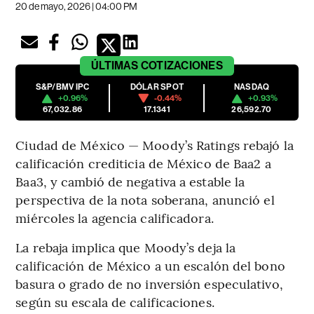
20 de mayo, 2026 | 04:00 PM
ÚLTIMAS
COTIZACIONES
S&P/BMV IPC
DÓLAR SPOT
NASDAQ
+0.96%
-0.44%
+0.93%
67,032.86
17.1341
26,592.70
Ciudad de México — Moody’s Ratings rebajó la
calificación crediticia de México de Baa2 a
Baa3, y cambió de negativa a estable la
perspectiva de la nota soberana, anunció el
miércoles la agencia calificadora.
La rebaja implica que Moody’s deja la
calificación de México a un escalón del bono
basura o grado de no inversión especulativo,
según su escala de calificaciones.