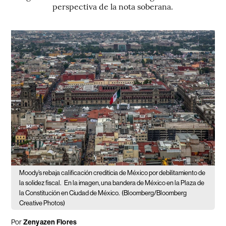
perspectiva de la nota soberana.
Moody’s rebaja calificación crediticia de México por debilitamiento de
la solidez fiscal.
En la imagen, una bandera de México en la Plaza de
la Constitución en Ciudad de México.
(Bloomberg/Bloomberg
Creative Photos)
Por
Zenyazen Flores