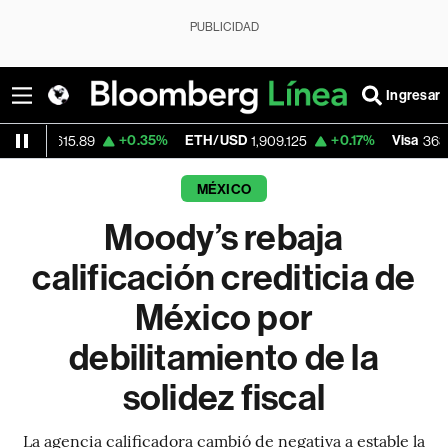
PUBLICIDAD
Ingresar
+0.35%
ETH/USD
+0.17%
Visa
-1.91
.89
1,909.125
363.41
MÉXICO
Moody’s rebaja
calificación crediticia de
México por
debilitamiento de la
solidez fiscal
La agencia calificadora cambió de negativa a estable la