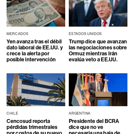
MERCADOS
ESTADOS UNIDOS
Yen avanza tras el débil
Trump dice que avanzan
dato laboral de EE.UU. y
las negociaciones sobre
crece la alerta por
Ormuz mientras Irán
posible intervención
evalúa veto a EE.UU.
CHILE
ARGENTINA
Cencosud reporta
Presidente del BCRA
pérdidas trimestrales
dice que no ve
por costos de su nuevo
necesaria una baja de